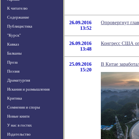
К читателю
Содержание
26.09.2016
Опровергнут гла
Публицистика
13:52
"Курск"
26.09.2016
Конгресс США оп
Кавказ
13:48
Балканы
Проза
25.09.2016
В Китае заработа
15:20
Поэзия
Драматургия
Искания и размышления
Критика
Сомнения и споры
Новые книги
У нас в гостях
Издательство