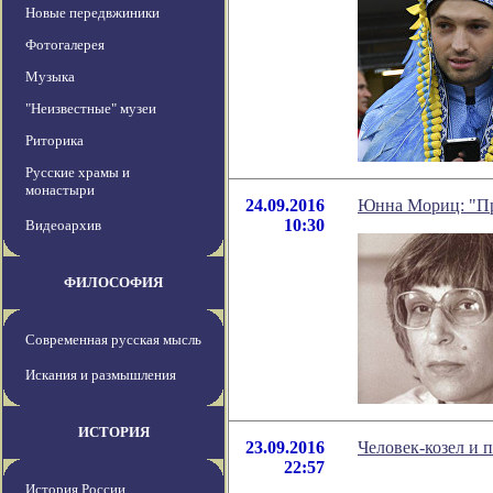
Новые передвжиники
Фотогалерея
Музыка
"Неизвестные" музеи
Риторика
Русские храмы и
монастыри
24.09.2016
Юнна Мориц: "Пр
10:30
Видеоархив
ФИЛОСОФИЯ
Современная русская мысль
Искания и размышления
ИСТОРИЯ
23.09.2016
Человек-козел и
22:57
История России