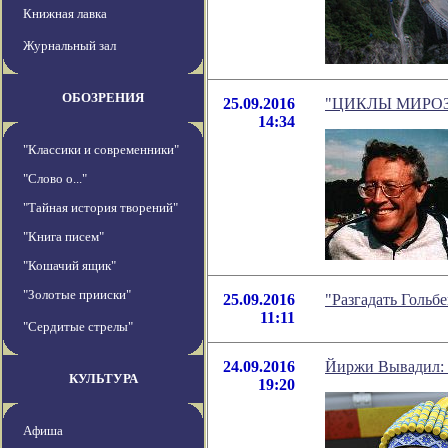
Книжная лавка
Журнальный зал
ОБОЗРЕНИЯ
25.09.2016
"ЦИКЛЫ МИРОЗДА
14:34
"Классики и современники"
"Слово о..."
"Тайная история творений"
"Книга писем"
"Кошачий ящик"
"Золотые прииски"
25.09.2016
"Разгадать Гольб
11:11
"Сердитые стрелы"
24.09.2016
Йиржи Вывадил: 
КУЛЬТУРА
19:20
Афиша