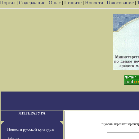
Портал
|
Содержание
|
О нас
|
Пишите
|
Новости
|
Голосование
|
ЛИТЕРАТУРА
"Русский переплет" зареги
Новости русской культуры
Афиша