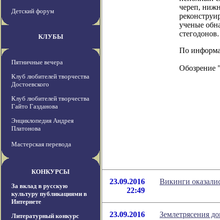
череп, ниж
Детский форум
реконструир
ученые обн
стегодонов.
КЛУБЫ
По информаци
Пятничные вечера
Обозрение 
Клуб любителей творчества
Достоевского
Клуб любителей творчества
Гайто Газданова
Энциклопедия Андрея
Платонова
Мастерская перевода
КОНКУРСЫ
23.09.2016
Викинги оказали
За вклад в русскую
22:49
культуру публикациями в
Интернете
23.09.2016
Землетрясения до
Литературный конкурс