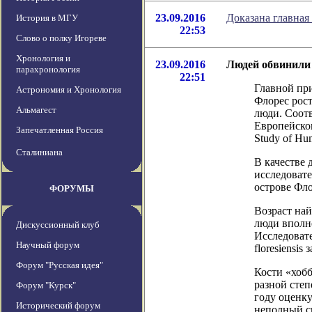
23.09.2016
Доказана главная
История в МГУ
22:53
Слово о полку Игореве
Хронология и
23.09.2016
Людей обвинили
парахронология
22:51
Главной пр
Астрономия и Хронология
Флорес рост
Альмагест
люди. Соот
Европейског
Запечатленная Россия
Study of Hu
Сталиниана
В качестве 
исследоват
острове Фло
ФОРУМЫ
Возраст най
люди вполне
Дискуссионный клуб
Исследовате
Научный форум
floresiensi
Форум "Русская идея"
Кости «хоб
разной степ
Форум "Курск"
году оценку
Исторический форум
неполный с