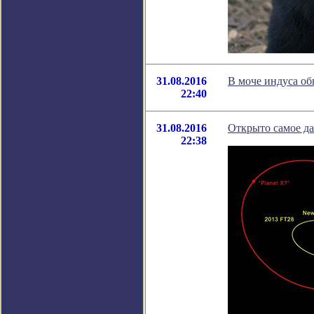
31.08.2016
В моче индуса о
22:40
31.08.2016
Открыто самое да
22:38