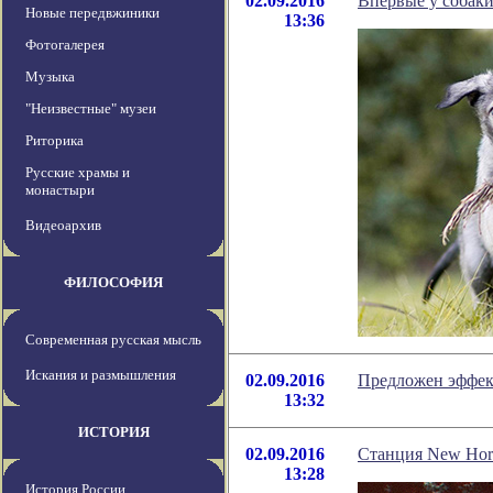
02.09.2016
Впервые у собак
Новые передвжиники
13:36
Фотогалерея
Музыка
"Неизвестные" музеи
Риторика
Русские храмы и
монастыри
Видеоархив
ФИЛОСОФИЯ
Современная русская мысль
Искания и размышления
02.09.2016
Предложен эффек
13:32
ИСТОРИЯ
02.09.2016
Станция New Hor
13:28
История России