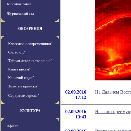
Книжная лавка
Журнальный зал
ОБОЗРЕНИЯ
"Классики и современники"
"Слово о..."
"Тайная история творений"
"Книга писем"
"Кошачий ящик"
"Золотые прииски"
02.09.2016
На Дальнем Вост
"Сердитые стрелы"
17:12
КУЛЬТУРА
02.09.2016
Названо преимущ
13:43
Афиша