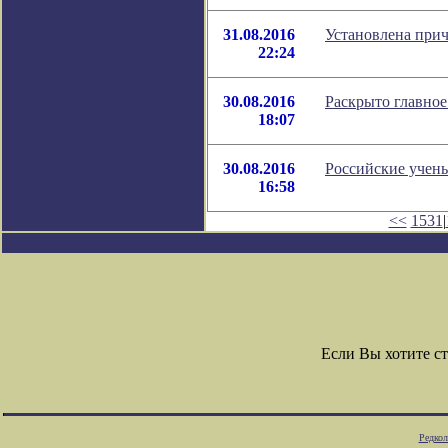
31.08.2016
Установлена при
22:24
30.08.2016
Раскрыто главное
18:07
30.08.2016
Российские учен
16:58
<<
1531
|
Если Вы хотите с
Редкол