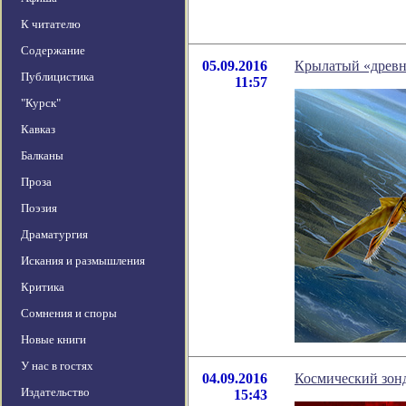
К читателю
Содержание
05.09.2016
Крылатый «древн
Публицистика
11:57
"Курск"
Кавказ
Балканы
Проза
Поэзия
Драматургия
Искания и размышления
Критика
Сомнения и споры
Новые книги
У нас в гостях
04.09.2016
Космический зон
Издательство
15:43