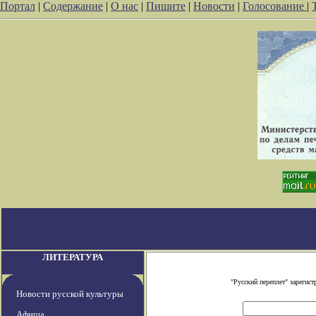
Портал
|
Содержание
|
О нас
|
Пишите
|
Новости
|
Голосование
|
ЛИТЕРАТУРА
"Русский переплет" зареги
Новости русской культуры
Афиша