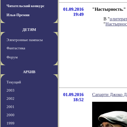
Читательский конкурс
01.09.2016
"Настырность." 
19:49
Илья-Премия
В "
цлитера
"
Настырнос
ДЕТЯМ
Электронные пампасы
Фантастика
Форум
АРХИВ
Текущий
2003
01.09.2016
Сапарти Джоко Д
2002
18:52
2001
2000
1999