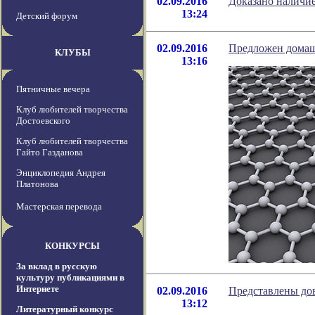
02.09.2016
Доказано наличие
13:24
Детский форум
02.09.2016
Предложен домаш
КЛУБЫ
13:16
Пятничные вечера
Клуб любителей творчества
Достоевского
Клуб любителей творчества
Гайто Газданова
Энциклопедия Андрея
Платонова
Мастерская перевода
КОНКУРСЫ
За вклад в русскую
культуру публикациями в
Интернете
02.09.2016
Представлены дов
13:12
Литературный конкурс