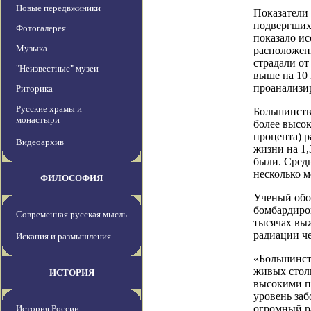
Новые передвжиники
Показатели
подвергшихс
Фотогалерея
показало ис
Музыка
расположен
страдали от
"Неизвестные" музеи
выше на 10 
проанализир
Риторика
Русские храмы и
Большинств
монастыри
более высо
процента) 
Видеоархив
жизни на 1,
были. Сред
несколько м
ФИЛОСОФИЯ
Ученый обо
бомбардиро
Современная русская мысль
тысячах вы
радиации ч
Искания и размышления
«Большинств
живых стол
ИСТОРИЯ
высокими по
уровень за
огромный ра
История России