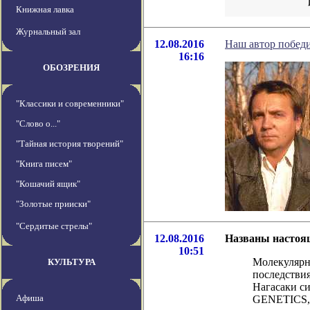
Книжная лавка
Журнальный зал
12.08.2016
Наш автор побед
16:16
ОБОЗРЕНИЯ
"Классики и современники"
"Слово о..."
"Тайная история творений"
"Книга писем"
"Кошачий ящик"
"Золотые прииски"
"Сердитые стрелы"
12.08.2016
Названы настоя
10:51
Молекулярн
КУЛЬТУРА
последстви
Нагасаки с
Афиша
GENETICS, к