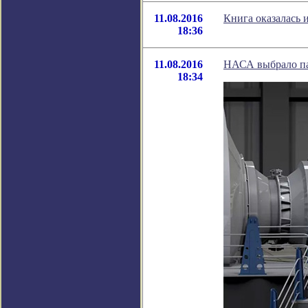
11.08.2016
Книга оказалась 
18:36
11.08.2016
НАСА выбрало па
18:34