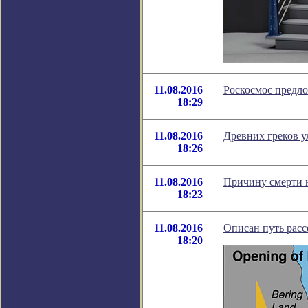
11.08.2016
Роскосмос предл
18:29
11.08.2016
Древних греков 
18:26
11.08.2016
Причину смерти н
18:23
11.08.2016
Описан путь расс
18:20