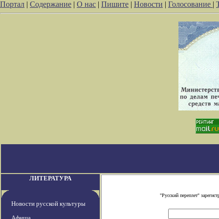
Портал
|
Содержание
|
О нас
|
Пишите
|
Новости
|
Голосование
|
ЛИТЕРАТУРА
"Русский переплет" зареги
Новости русской культуры
Афиша