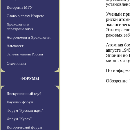
установлен
История в МГУ
Ученый при
Слово о полку Игореве
риски атомн
Хронология и
экологичес
парахронология
Эти отрасли
раковых за
Астрономия и Хронология
Атомная бо
Альмагест
августе 194
Запечатленная Россия
Японии во 
мирных люд
Сталиниана
По информаци
ФОРУМЫ
Обозрение 
Дискуссионный клуб
Научный форум
Форум "Русская идея"
Форум "Курск"
Исторический форум