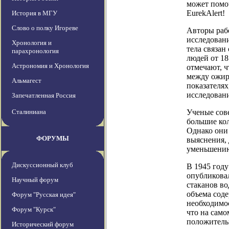
может помоч
EurekAlert!
История в МГУ
Слово о полку Игореве
Авторы раб
исследовани
Хронология и
тела связан
парахронология
людей от 18
Астрономия и Хронология
отмечают, ч
между ожир
Альмагест
показателях
исследовани
Запечатленная Россия
Сталиниана
Ученые сов
большие ко
Однако они
ФОРУМЫ
выяснения, 
уменьшению
Дискуссионный клуб
В 1945 год
опубликовал
Научный форум
стаканов во
объема соде
Форум "Русская идея"
необходимо
Форум "Курск"
что на само
положитель
Исторический форум