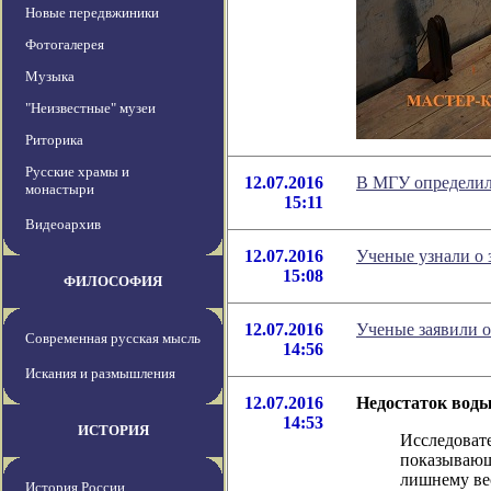
Новые передвжиники
Фотогалерея
Музыка
"Неизвестные" музеи
Риторика
Русские храмы и
12.07.2016
В МГУ определил
монастыри
15:11
Видеоархив
12.07.2016
Ученые узнали о 
15:08
ФИЛОСОФИЯ
12.07.2016
Ученые заявили 
Современная русская мысль
14:56
Искания и размышления
12.07.2016
Недостаток вод
14:53
ИСТОРИЯ
Исследоват
показывающ
лишнему вес
История России