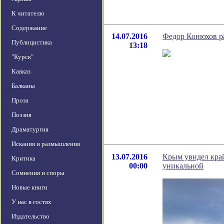
К читателю
Содержание
14.07.2016
Федор Конюхов ра
Публицистика
13:18
"Курск"
Кавказ
Балканы
Проза
Поэзия
Драматургия
Искания и размышления
13.07.2016
Крым увидел кра
Критика
00:00
уникальной
Сомнения и споры
Новые книги
У нас в гостях
Издательство