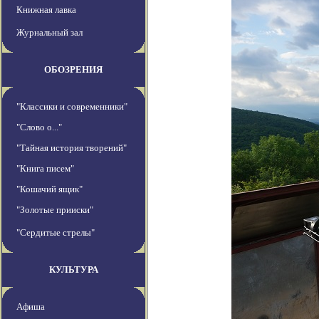
Книжная лавка
Журнальный зал
ОБОЗРЕНИЯ
"Классики и современники"
"Слово о..."
"Тайная история творений"
"Книга писем"
"Кошачий ящик"
"Золотые прииски"
"Сердитые стрелы"
КУЛЬТУРА
Афиша