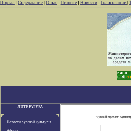
Портал
|
Содержание
|
О нас
|
Пишите
|
Новости
|
Голосование
|
ЛИТЕРАТУРА
"Русский переплет" зареги
Новости русской культуры
Афиша