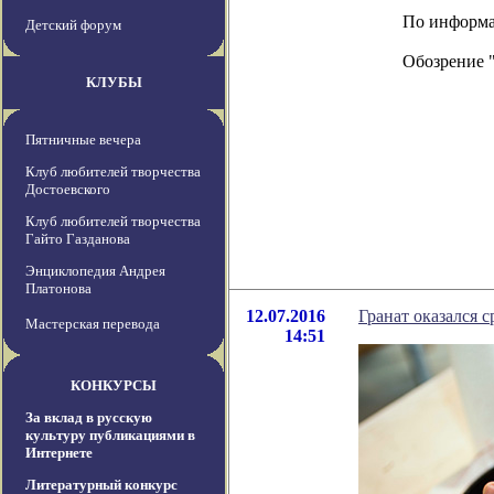
По информаци
Детский форум
Обозрение 
КЛУБЫ
Пятничные вечера
Клуб любителей творчества
Достоевского
Клуб любителей творчества
Гайто Газданова
Энциклопедия Андрея
Платонова
12.07.2016
Гранат оказался 
Мастерская перевода
14:51
КОНКУРСЫ
За вклад в русскую
культуру публикациями в
Интернете
Литературный конкурс