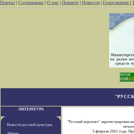
Портал
|
Содержание
|
О нас
|
Пишите
|
Новости
|
Голосование
|
"РУССК
ЛИТЕРАТУРА
"Русский переплет" зарегистрирован 
Новости русской культуры
печати
5 февраля 2001 года. П
Афиша