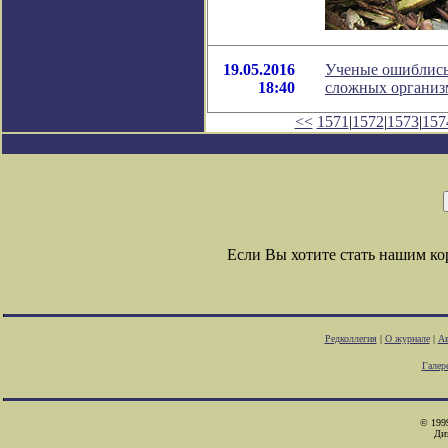
19.05.2016
Ученые ошиблись 
18:40
сложных организ
<<
1571
|
1572
|
1573
|
157
Если Вы хотите стать нашим к
Редколлегия
|
О журнале
|
Ав
Галер
© 1999
Ди