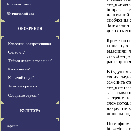
Книжная лавка
энергоемко
биоразлагае
Журнальный зал
испытаний 
снабжения 
Затем один 
ОБОЗРЕНИЯ
доказать ег
Кроме того,
"Классики и современники"
кишечную п
выяснили, ч
"Слово о..."
способен ра
"Тайная история творений"
растворится
"Книга писем"
В будущем 
своих съед
"Кошачий ящик"
заменить с
"Золотые прииски"
энергией с
заглатываю
"Сердитые стрелы"
застрянут в
сломаются,
навредить 
КУЛЬТУРА
лишены под
По информ
Афиша
https://lenta