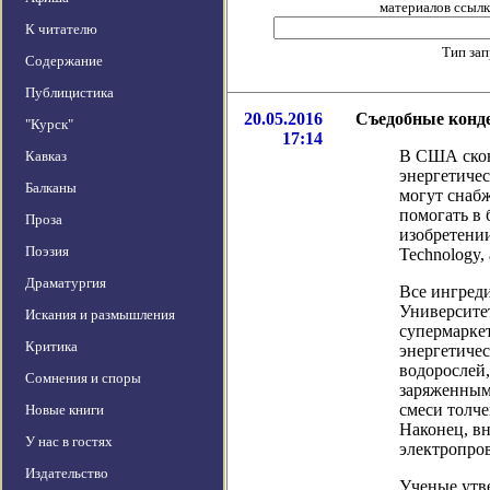
материалов ссылка
К читателю
Тип за
Содержание
Публицистика
20.05.2016
Съедобные конде
"Курск"
17:14
В США скон
Кавказ
энергетичес
Балканы
могут снаб
помогать в 
Проза
изобретении
Поэзия
Technology, 
Драматургия
Все ингреди
Университе
Искания и размышления
супермаркет
Критика
энергетиче
водорослей
Сомнения и споры
заряженным
смеси толче
Новые книги
Наконец, вн
У нас в гостях
электропров
Издательство
Ученые утве