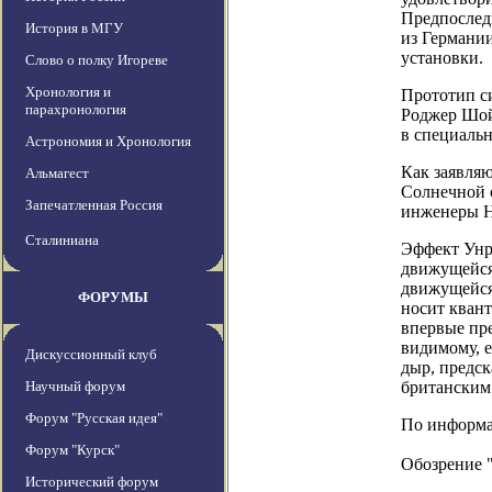
Предпослед
История в МГУ
из Германии
установки.
Слово о полку Игореве
Хронология и
Прототип с
парахронология
Роджер Шой
в специальн
Астрономия и Хронология
Как заявляю
Альмагест
Солнечной с
Запечатленная Россия
инженеры Н
Сталиниана
Эффект Унру
движущейся 
движущейся
ФОРУМЫ
носит квант
впервые пре
видимому, 
Дискуссионный клуб
дыр, предс
Научный форум
британским
Форум "Русская идея"
По информаци
Форум "Курск"
Обозрение 
Исторический форум