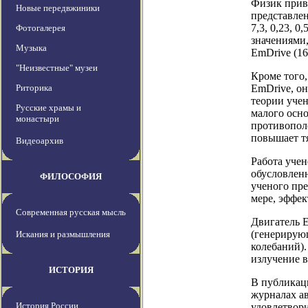
Физик приве
Новые передвжиники
представлен
7,3, 0,23, 0
Фотогалерея
значениями
Музыка
EmDrive (16,
"Неизвестные" музеи
Кроме того,
Риторика
EmDrive, он
теории учен
Русские храмы и
малого осно
монастыри
противопол
повышает тя
Видеоархив
Работа учен
обусловленн
ФИЛОСОФИЯ
ученого пре
мере, эффе
Современная русская мысль
Двигатель E
(генерирую
Искания и размышления
колебаний).
излучение в
ИСТОРИЯ
В публикац
журналах ав
История России
удовлетвор