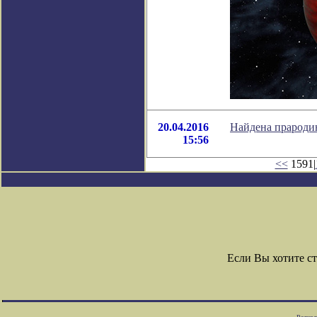
20.04.2016
Найдена прароди
15:56
<<
1591|
Если Вы хотите с