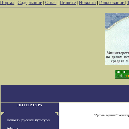
Портал
|
Содержание
|
О нас
|
Пишите
|
Новости
|
Голосование
|
ЛИТЕРАТУРА
"Русский переплет" зареги
Новости русской культуры
Афиша