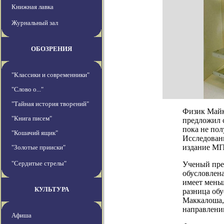
Книжная лавка
Журнальный зал
ОБОЗРЕНИЯ
"Классики и современники"
"Слово о..."
"Тайная история творений"
Физик Майк
"Книга писем"
предложил 
пока не пол
"Кошачий ящик"
Исследовани
издание MIT
"Золотые прииски"
"Сердитые стрелы"
Ученый пре
обусловлена
имеет мень
КУЛЬТУРА
разница об
Маккалоша,
направлени
Афиша