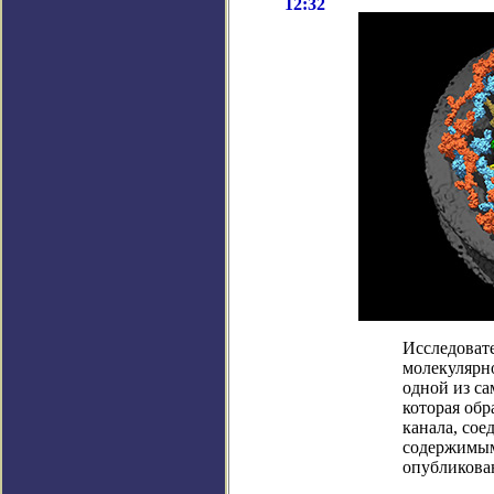
12:32
Исследоват
молекулярн
одной из са
которая обр
канала, со
содержимым
опубликован