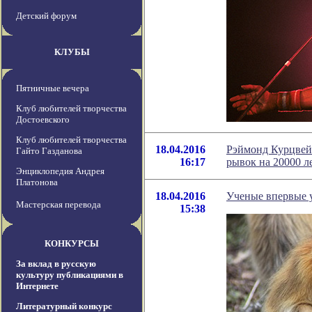
Детский форум
КЛУБЫ
Пятничные вечера
Клуб любителей творчества
Достоевского
Клуб любителей творчества
18.04.2016
Рэймонд Курцвейл
Гайто Газданова
16:17
рывок на 20000 л
Энциклопедия Андрея
Платонова
18.04.2016
Ученые впервые 
Мастерская перевода
15:38
КОНКУРСЫ
За вклад в русскую
культуру публикациями в
Интернете
Литературный конкурс