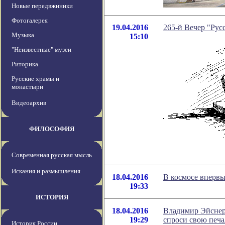
Новые передвжиники
Фотогалерея
19.04.2016
265-й Вечер "Русс
Музыка
15:10
"Неизвестные" музеи
Риторика
Русские храмы и
монастыри
Видеоархив
ФИЛОСОФИЯ
Современная русская мысль
Искания и размышления
18.04.2016
В космосе вперв
19:33
ИСТОРИЯ
18.04.2016
Владимир Эйснер 
19:29
спроси свою печал
История России