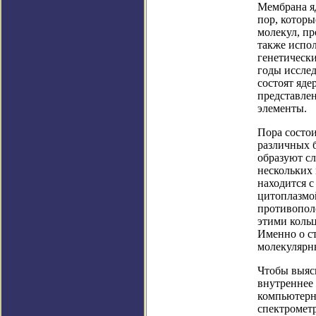
Мембрана я
пор, которы
молекул, п
также испол
генетически
годы исслед
состоят яде
представлен
элементы.
Пора состо
различных 
образуют сл
нескольких 
находится с
цитоплазмо
противопол
этими коль
Именно о с
молекулярн
Чтобы выяс
внутреннее 
компьютерн
спектромет