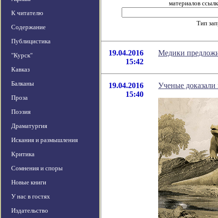
материалов ссылка
К читателю
Тип за
Содержание
Публицистика
19.04.2016
Медики предложи
"Курск"
15:42
Кавказ
Балканы
19.04.2016
Ученые доказали
15:40
Проза
Поэзия
Драматургия
Искания и размышления
Критика
Сомнения и споры
Новые книги
У нас в гостях
Издательство