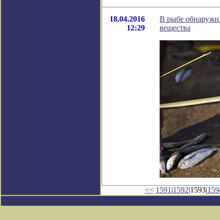
18.04.2016
В рыбе обнаружи
12:29
вещества
<<
1591
|
1592
|1593|
159