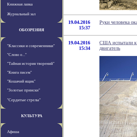
Книжная лавка
Журнальный зал
19.04.2016
Руки человека о
15:37
ОБОЗРЕНИЯ
19.04.2016
США испытали к
"Классики и современники"
15:34
двигатель
"Слово о..."
"Тайная история творений"
"Книга писем"
"Кошачий ящик"
"Золотые прииски"
"Сердитые стрелы"
КУЛЬТУРА
Афиша