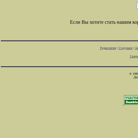
Если Вы хотите стать нашим к
Редколлегия
|
О журнале
|
Ав
Галер
© 1999
Ди