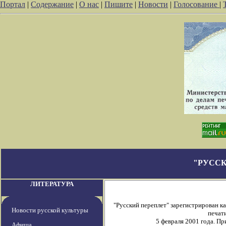
Портал
|
Содержание
|
О нас
|
Пишите
|
Новости
|
Голосование
|
"РУССК
ЛИТЕРАТУРА
"Русский переплет" зарегистрирован 
Новости русской культуры
печати
5 февраля 2001 года. П
Афиша