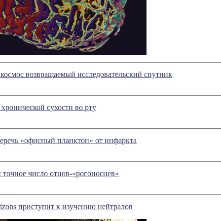
 космос возвращаемый исследовательский спутник
хронической сухости во рту
беречь «офисный планктон» от инфаркта
 точное число отцов-«рогоносцев»
zons приступит к изучению нейтралов