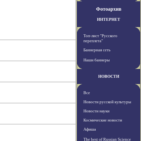
Фотоархив
ИНТЕРНЕТ
Топ-лист "Русского
переплета"
Баннерная сеть
Наши баннеры
НОВОСТИ
Все
Новости русской культуры
Новости науки
Космические новости
Афиша
The best of Russian Science