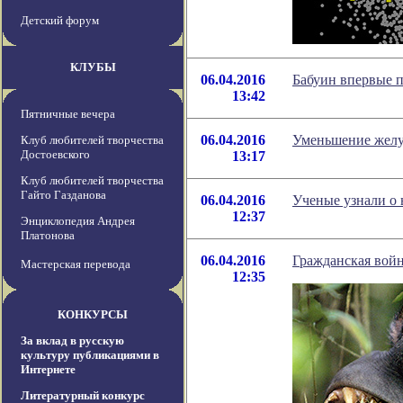
Детский форум
КЛУБЫ
06.04.2016
Бабуин впервые п
13:42
Пятничные вечера
06.04.2016
Уменьшение желу
Клуб любителей творчества
Достоевского
13:17
Клуб любителей творчества
Гайто Газданова
06.04.2016
Ученые узнали о 
12:37
Энциклопедия Андрея
Платонова
06.04.2016
Гражданская войн
Мастерская перевода
12:35
КОНКУРСЫ
За вклад в русскую
культуру публикациями в
Интернете
Литературный конкурс