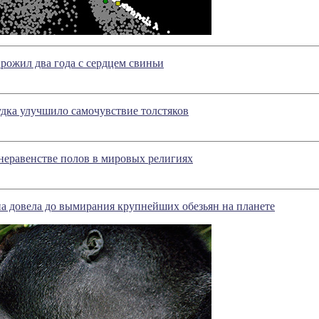
рожил два года с сердцем свиньи
дка улучшило самочувствие толстяков
неравенстве полов в мировых религиях
а довела до вымирания крупнейших обезьян на планете