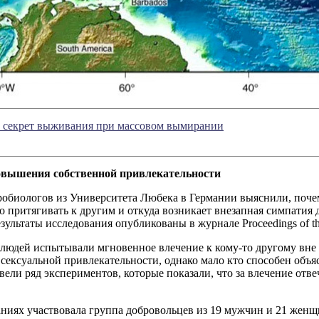
 секрет выживания при массовом вымирании
овышения собственной привлекательности
робиологов из Университета Любека в Германии выяснили, поч
 притягивать к другим и откуда возникает внезапная симпатия
езультаты исследования опубликованы в журнале Proceedings of the
людей испытывали мгновенное влечение к кому-то другому вне 
 сексуальной привлекательности, однако мало кто способен объя
ели ряд экспериментов, которые показали, что за влечение от
аниях участвовала группа добровольцев из 19 мужчин и 21 же