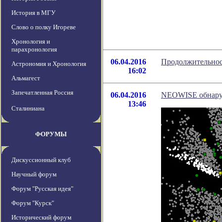
История в МГУ
Слово о полку Игореве
Хронология и
парахронология
06.04.2016
Продолжительнос
Астрономия и Хронология
16:02
Альмагест
Запечатленная Россия
06.04.2016
NEOWISE обнаруж
13:46
Сталиниана
ФОРУМЫ
Дискуссионный клуб
Научный форум
Форум "Русская идея"
Форум "Курск"
Исторический форум