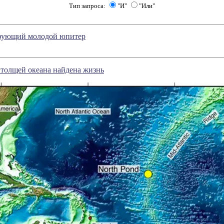
Тип запроса:
"И"
"Или"
фующий молодой юпитер
 толщей океана найдена жизнь