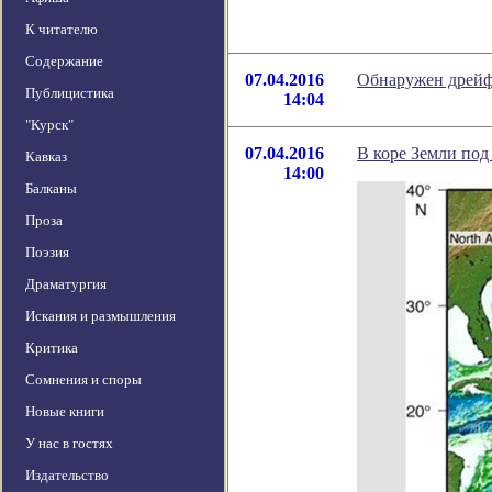
К читателю
Содержание
07.04.2016
Обнаружен дрей
Публицистика
14:04
"Курск"
07.04.2016
В коре Земли под
Кавказ
14:00
Балканы
Проза
Поэзия
Драматургия
Искания и размышления
Критика
Сомнения и споры
Новые книги
У нас в гостях
Издательство