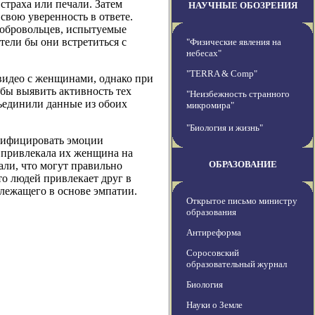
траха или печали. Затем
НАУЧНЫЕ ОБОЗРЕНИЯ
свою уверенность в ответе.
добровольцев, испытуемые
тели бы они встретиться с
"Физические явления на
небесах"
"TERRA & Comp"
 видео с женщинами, однако при
бы выявить активность тех
"Неизбежность странного
бъединили данные из обоих
микромира"
"Биология и жизнь"
нтифицировать эмоции
е привлекала их женщина на
ОБРАЗОВАНИЕ
али, что могут правильно
то людей привлекает друг в
 лежащего в основе эмпатии.
Открытое письмо министру
образования
Антиреформа
Соросовский
образовательный журнал
Биология
Науки о Земле