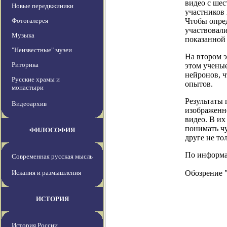
видео с ше
Новые передвжиники
участников 
Фотогалерея
Чтобы опре
участвовали
Музыка
показанной 
"Неизвестные" музеи
На втором э
Риторика
этом учены
нейронов, ч
Русские храмы и
опытов.
монастыри
Результаты
Видеоархив
изображенно
видео. В их
понимать чу
ФИЛОСОФИЯ
друге не то
По информаци
Современная русская мысль
Искания и размышления
Обозрение 
ИСТОРИЯ
История России