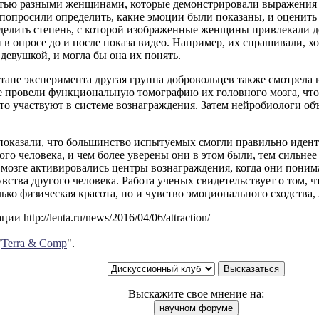
стью разными женщинами, которые демонстрировали выражения с
попросили определить, какие эмоции были показаны, и оценить 
делить степень, с которой изображенные женщины привлекали 
 в опросе до и после показа видео. Например, их спрашивали, хо
девушкой, и могла бы она их понять.
тапе эксперимента другая группа добровольцев также смотрела
е провели функциональную томографию их головного мозга, что
то участвуют в системе вознаграждения. Затем нейробиологи о
 показали, что большинство испытуемых смогли правильно иде
го человека, и чем более уверены они в этом были, тем сильне
 мозге активировались центры вознаграждения, когда они поним
вства другого человека. Работа ученых свидетельствует о том, ч
лько физическая красота, но и чувство эмоционального сходства,
и http://lenta.ru/news/2016/04/06/attraction/
"
Terra & Comp
".
Выскажите свое мнение на: