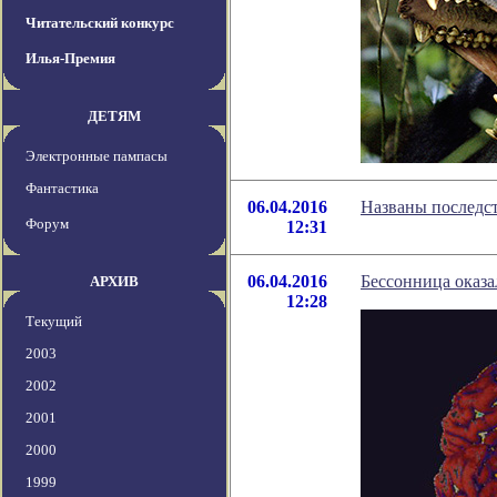
Читательский конкурс
Илья-Премия
ДЕТЯМ
Электронные пампасы
Фантастика
06.04.2016
Названы последст
Форум
12:31
06.04.2016
Бессонница оказа
АРХИВ
12:28
Текущий
2003
2002
2001
2000
1999