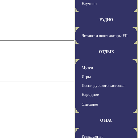
Научпоп
РАДИО
Читают и поют авторы РП
ОТДЫХ
Музеи
Игры
Песни русского застолья
Народное
Смешное
О НАС
Редколлегия