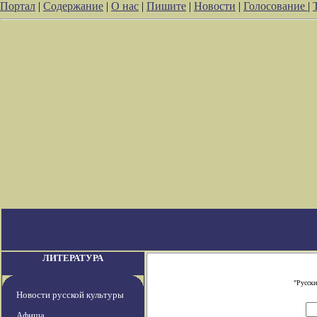
Портал
|
Содержание
|
О нас
|
Пишите
|
Новости
|
Голосование
|
ЛИТЕРАТУРА
"Русски
Новости русской культуры
Афиша