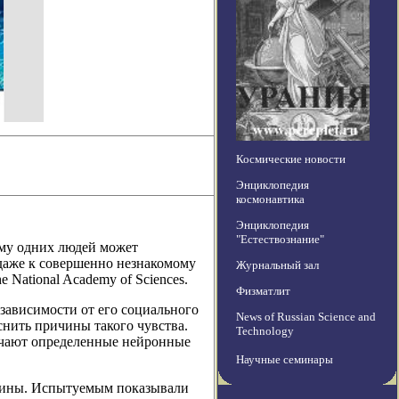
Космические новости
Энциклопедия
космонавтика
Энциклопедия
"Естествознание"
ему одних людей может
 даже к совершенно незнакомому
Журнальный зал
 National Academy of Sciences.
Физматлит
зависимости от его социального
News of Russian Science and
снить причины такого чувства.
Technology
вечают определенные нейронные
Научные семинары
нщины. Испытуемым показывали