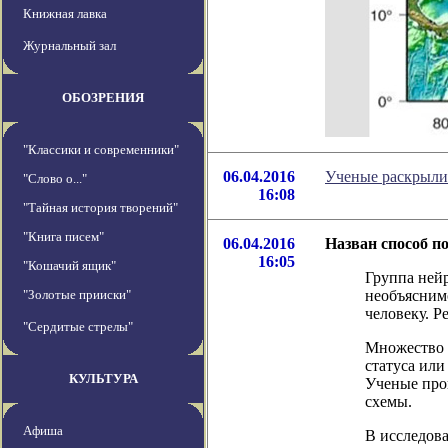
Книжная лавка
Журнальный зал
ОБОЗРЕНИЯ
"Классики и современники"
06.04.2016
Ученые раскрыли
"Слово о..."
16:08
"Тайная история творений"
"Книга писем"
06.04.2016
Назван способ п
16:05
"Кошачий ящик"
Группа ней
"Золотые прииски"
необъяснимо
человеку. Р
"Сердитые стрелы"
Множество 
статуса или
КУЛЬТУРА
Ученые пров
схемы.
Афиша
В исследов