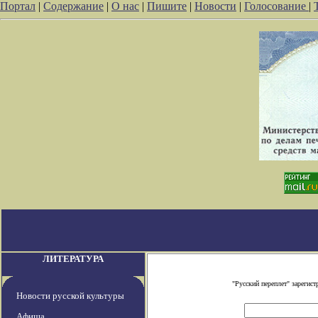
Портал
|
Содержание
|
О нас
|
Пишите
|
Новости
|
Голосование
|
ЛИТЕРАТУРА
"Русский переплет" зареги
Новости русской культуры
Афиша