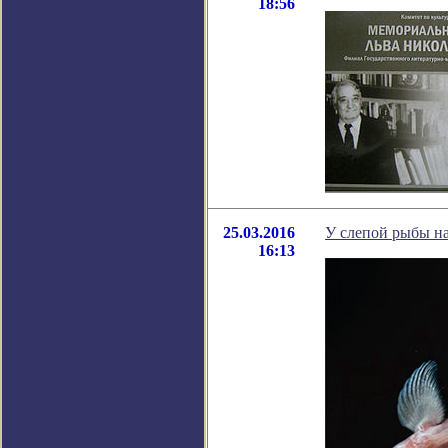
18:56
25.03.2016
У слепой рыбы на
16:13