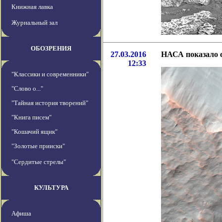
Книжная лавка
Журнальный зал
ОБОЗРЕНИЯ
27.03.2016
НАСА показало 
12:33
"Классики и современники"
"Слово о..."
"Тайная история творений"
"Книга писем"
"Кошачий ящик"
"Золотые прииски"
"Сердитые стрелы"
КУЛЬТУРА
Афиша