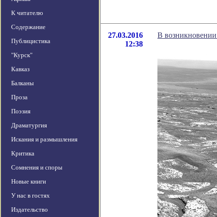
К читателю
Содержание
27.03.2016
В возникновении
Публицистика
12:38
"Курск"
Кавказ
Балканы
Проза
Поэзия
Драматургия
Искания и размышления
Критика
Сомнения и споры
Новые книги
У нас в гостях
Издательство