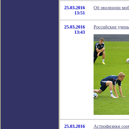
25.03.2016
Об эволюции моб
13:51
25.03.2016
Российские учен
13:43
25.03.2016
Астрофизики соо