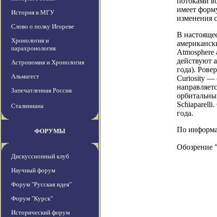
потоками во
имеет форму
История в МГУ
изменения с
Слово о полку Игореве
В настоящее
Хронология и
американски
парахронология
Atmosphere 
действуют а
Астрономия и Хронология
года). Рове
Альмагест
Curiosity —
направляетс
Запечатленная Россия
орбитальный
Schiaparell
Сталиниана
года.
По информаци
ФОРУМЫ
Обозрение 
Дискуссионный клуб
Научный форум
Форум "Русская идея"
Форум "Курск"
Исторический форум