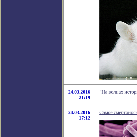
24.03.2016
"На волнах истор
21:19
24.03.2016
Самое смертонос
17:12