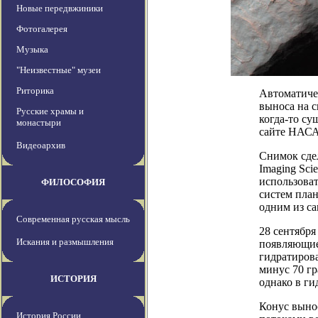
Новые передвжиники
Фотогалерея
Музыка
"Неизвестные" музеи
Риторика
Автоматичес
выноса на с
Русские храмы и
когда-то су
монастыри
сайте НАСА
Видеоархив
Снимок сдел
Imaging Sc
использова
ФИЛОСОФИЯ
систем план
одним из с
Современная русская мысль
28 сентября
Искания и размышления
появляющие
гидратирова
минус 70 гр
ИСТОРИЯ
однако в г
Конус вынос
История России