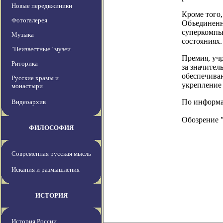
Новые передвжиники
Кроме того
Фотогалерея
Объединенн
суперкомпь
Музыка
состояниях.
"Неизвестные" музеи
Премия, уч
Риторика
за значител
обеспечива
Русские храмы и
укрепление
монастыри
По информаци
Видеоархив
Обозрение 
ФИЛОСОФИЯ
Современная русская мысль
Искания и размышления
ИСТОРИЯ
История России