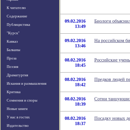
К читателю
Содержание
09.02.2016
Биологи объяснил
Публицистика
13:49
"Курск"
09.02.2016
На российском б
Кавказ
13:46
Балканы
Проза
08.02.2016
Российские учен
18:45
Поэзия
Драматургия
08.02.2016
Предков людей п
Искания и размышления
18:42
Критика
08.02.2016
Сотни танцующих
Сомнения и споры
18:39
Новые книги
У нас в гостях
08.02.2016
Посадку новых де
18:37
Издательство