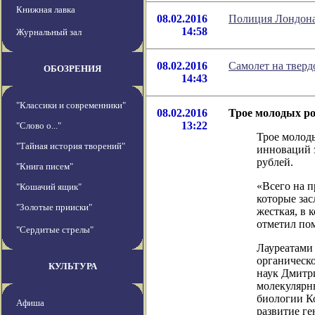
Книжная лавка
08.02.2016
Полиция Лондона 
14:58
Журнальный зал
08.02.2016
Самолет на твер
ОБОЗРЕНИЯ
14:43
"Классики и современники"
08.02.2016
Трое молодых р
13:22
"Слово о..."
Трое молоды
"Тайная история творений"
инноваций з
рублей.
"Книга писем"
«Всего на п
"Кошачий ящик"
которые за
"Золотые прииски"
жесткая, в 
отметил по
"Сердитые стрелы"
Лауреатами
органическо
КУЛЬТУРА
наук Дмитр
молекулярны
биологии К
Афиша
развитие ге