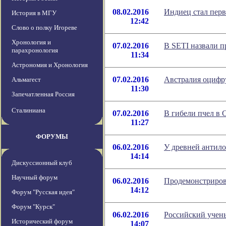
08.02.2016
Индиец стал пер
История в МГУ
12:42
Слово о полку Игореве
Хронология и
07.02.2016
В SETI назвали 
парахронология
11:34
Астрономия и Хронология
07.02.2016
Австралия оцифру
Альмагест
11:30
Запечатленная Россия
Сталиниана
07.02.2016
В гибели пчел в
11:27
ФОРУМЫ
06.02.2016
У древней антил
14:14
Дискуссионный клуб
Научный форум
06.02.2016
Продемонстриров
14:12
Форум "Русская идея"
Форум "Курск"
06.02.2016
Российский учен
Исторический форум
14:07