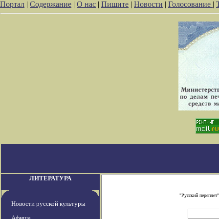
Портал
|
Содержание
|
О нас
|
Пишите
|
Новости
|
Голосование
|
ЛИТЕРАТУРА
"Русский переплет
Новости русской культуры
Афиша