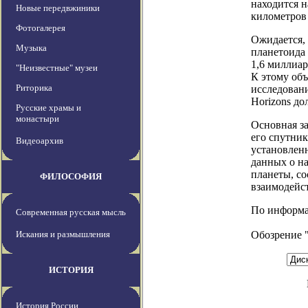
находится н
Новые передвжиники
километров 
Фотогалерея
Ожидается, 
Музыка
планетоида
1,6 миллиар
"Неизвестные" музеи
К этому объ
Риторика
исследован
Horizons до
Русские храмы и
монастыри
Основная з
его спутник
Видеоархив
установленн
данных о н
планеты, со
ФИЛОСОФИЯ
взаимодейс
По информаци
Современная русская мысль
Искания и размышления
Обозрение 
ИСТОРИЯ
История России