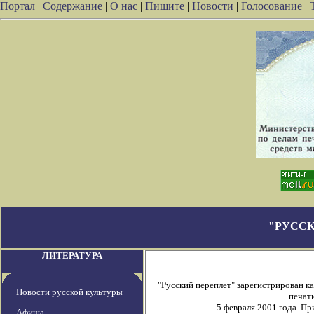
Портал
|
Содержание
|
О нас
|
Пишите
|
Новости
|
Голосование
|
"РУССК
ЛИТЕРАТУРА
"Русский переплет" зарегистрирован 
Новости русской культуры
печати
5 февраля 2001 года. П
Афиша