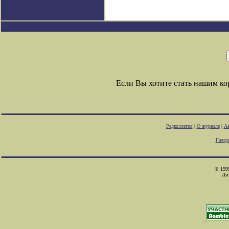
Если Вы хотите стать нашим к
Редколлегия
|
О журнале
|
Ав
Галер
© 1999
Ди