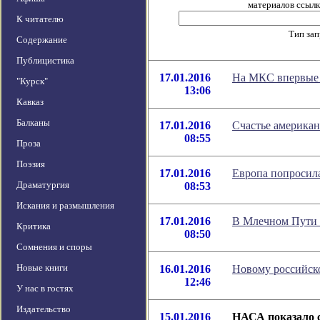
материалов ссылка
К читателю
Тип за
Содержание
Публицистика
17.01.2016
На МКС впервые 
"Курск"
13:06
Кавказ
Балканы
17.01.2016
Счастье американ
08:55
Проза
Поэзия
17.01.2016
Европа попросил
Драматургия
08:53
Искания и размышления
17.01.2016
В Млечном Пути 
Критика
08:50
Сомнения и споры
Новые книги
16.01.2016
Новому российск
12:46
У нас в гостях
Издательство
15.01.2016
НАСА показало 