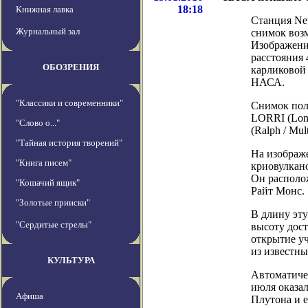
18:18
Книжная лавка
Станция Ne
Журнальный зал
снимок воз
Изображени
расстояния 
ОБОЗРЕНИЯ
карликовой 
НАСА.
"Классики и современники"
Снимок пол
LORRI (Long
"Слово о..."
(Ralph / Mul
"Тайная история творений"
На изображ
"Книга писем"
криовулкано
Он располо
"Кошачий ящик"
Райт Монс.
"Золотые прииски"
В длину эту
"Сердитые стрелы"
высоту дост
открытие у
из известны
КУЛЬТУРА
Автоматиче
июля оказал
Афиша
Плутона и е