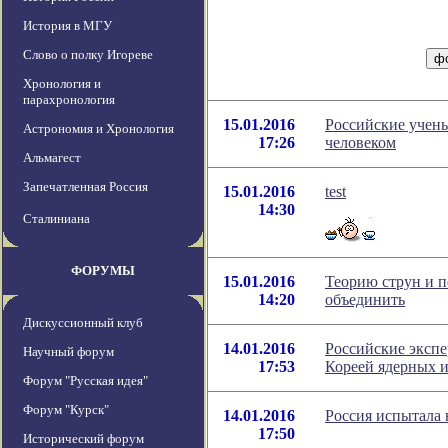
История в МГУ
Слово о полку Игореве
Хронология и
парахронология
15.01.2016
Российские учены
Астрономия и Хронология
17:26
человеком
Альмагест
Запечатленная Россия
15.01.2016
test
14:30
Сталиниана
ФОРУМЫ
15.01.2016
Теорию струн и 
14:20
объединить
Дискуссионный клуб
14.01.2016
Российские эксп
Научный форум
17:53
Кореей ядерных 
Форум "Русская идея"
Форум "Курск"
14.01.2016
Россия испытала
17:50
Исторический форум