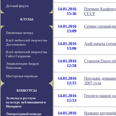
Детский форум
14.01.2016
Премию Крафорда
15:36
СССР
КЛУБЫ
14.01.2016
Сервис-провайде
13:09
Пятничные вечера
Клуб любителей творчества
14.01.2016
Audi начала гото
Достоевского
13:06
Клуб любителей творчества
Гайто Газданова
14.01.2016
Станция Dawn об
Энциклопедия Андрея
12:58
Платонова
Мастерская перевода
14.01.2016
Продажи домашни
12:55
2007 года
КОНКУРСЫ
14.01.2016
Геологи нашли с
За вклад в русскую
12:53
культуру публикациями в
Интернете
14.01.2016
Названо крупней
Литературный конкурс