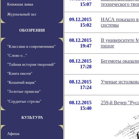
15:07
технического тво
Книжная лавка
Журнальный зал
09.12.2015
НАСА показало в
15:02
системы
ОБОЗРЕНИЯ
08.12.2015
В университете 
19:47
пицце
"Классики и современники"
"Слово о..."
08.12.2015
Бегемоты оказали
"Тайная история творений"
17:28
"Книга писем"
08.12.2015
Ученые истолкова
"Кошачий ящик"
17:24
"Золотые прииски"
"Сердитые стрелы"
08.12.2015
259-й Вечер "Русс
15:40
КУЛЬТУРА
Афиша