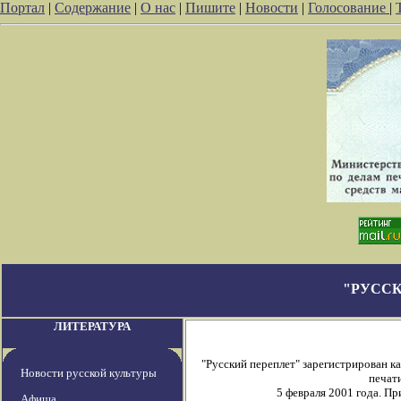
Портал
|
Содержание
|
О нас
|
Пишите
|
Новости
|
Голосование
|
"РУССК
ЛИТЕРАТУРА
"Русский переплет" зарегистрирован 
Новости русской культуры
печати
5 февраля 2001 года. П
Афиша