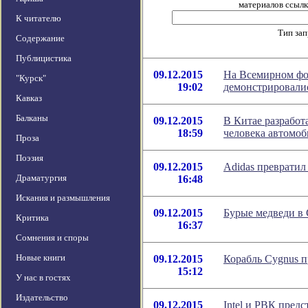
материалов ссылка
К читателю
Тип за
Содержание
Публицистика
09.12.2015
На Всемирном фо
"Курск"
19:02
демонстрировали
Кавказ
Балканы
09.12.2015
В Китае разрабо
18:59
человека автомоб
Проза
Поэзия
09.12.2015
Adidas превратил
Драматургия
16:48
Искания и размышления
09.12.2015
Бурые медведи в
Критика
16:37
Сомнения и споры
Новые книги
09.12.2015
Корабль Cygnus 
15:12
У нас в гостях
Издательство
09.12.2015
Intel и РВК пред