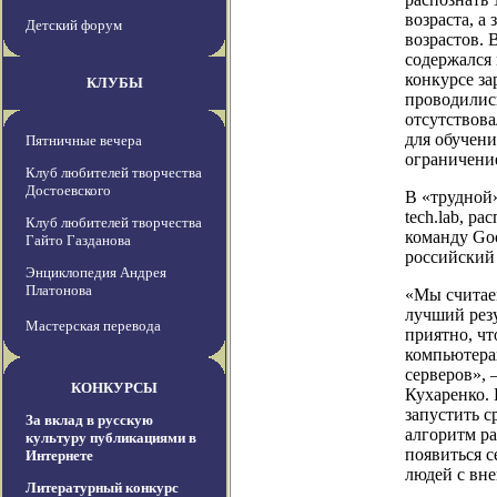
возраста, а
Детский форум
возрастов. 
содержался 
конкурсе за
КЛУБЫ
проводились
отсутствов
для обучен
Пятничные вечера
ограничение
Клуб любителей творчества
Достоевского
В «трудной»
tech.lab, р
Клуб любителей творчества
команду Go
Гайто Газданова
российский 
Энциклопедия Андрея
Платонова
«Мы считаем
лучший резу
Мастерская перевода
приятно, чт
компьютерах
серверов», 
КОНКУРСЫ
Кухаренко.
запустить с
За вклад в русскую
алгоритм ра
культуру публикациями в
появиться с
Интернете
людей с вн
Литературный конкурс