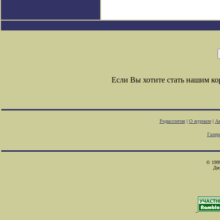
Если Вы хотите стать нашим к
Редколлегия
|
О журнале
|
Ав
Галер
© 1999
Ди