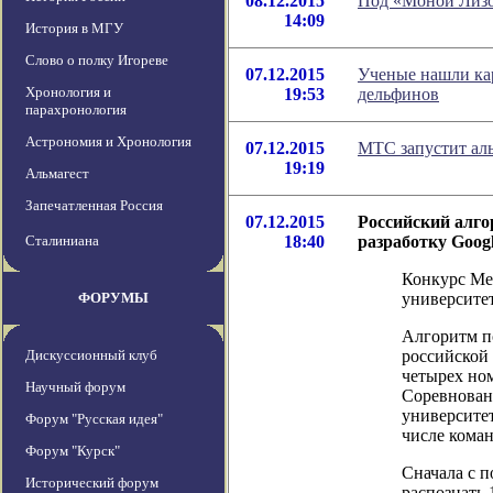
08.12.2015
Под «Моной Лизо
14:09
История в МГУ
Слово о полку Игореве
07.12.2015
Ученые нашли ка
Хронология и
19:53
дельфинов
парахронология
Астрономия и Хронология
07.12.2015
МТС запустит аль
19:19
Альмагест
Запечатленная Россия
07.12.2015
Российский алго
Сталиниана
18:40
разработку Goog
Конкурс Me
ФОРУМЫ
университе
Алгоритм п
Дискуссионный клуб
российской 
четырех но
Научный форум
Соревнован
университет
Форум "Русская идея"
числе кома
Форум "Курск"
Сначала с 
Исторический форум
распознать 