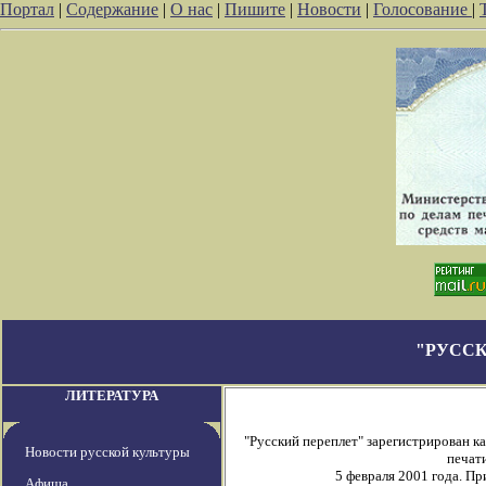
Портал
|
Содержание
|
О нас
|
Пишите
|
Новости
|
Голосование
|
"РУССК
ЛИТЕРАТУРА
"Русский переплет" зарегистрирован 
Новости русской культуры
печати
5 февраля 2001 года. П
Афиша