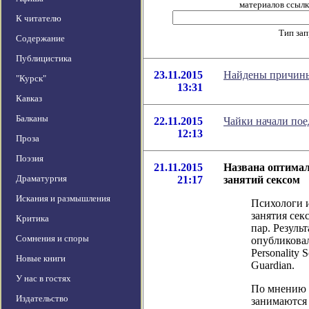
материалов ссылка
К читателю
Тип за
Содержание
Публицистика
23.11.2015
Найдены причины
"Курск"
13:31
Кавказ
Балканы
22.11.2015
Чайки начали пое
12:13
Проза
Поэзия
21.11.2015
Названа оптимал
Драматургия
21:17
занятий сексом
Искания и размышления
Психологи 
занятия сек
Критика
пар. Резуль
Сомнения и споры
опубликовал
Personality 
Новые книги
Guardian.
У нас в гостях
По мнению 
Издательство
занимаются 