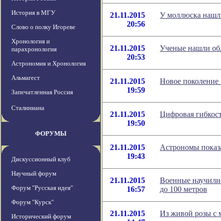
История в МГУ
21.11.2015
У моллюска нашл
20:56
Слово о полку Игореве
Хронология и
21.11.2015
Ученые нашли об
парахронология
20:53
Астрономия и Хронология
Альмагест
21.11.2015
Новое поколение
19:59
Запечатленная Россия
Сталиниана
21.11.2015
Цифровая гибкост
19:50
ФОРУМЫ
21.11.2015
Астрономы показ
19:43
Дискуссионный клуб
Научный форум
21.11.2015
Военные научилис
Форум "Русская идея"
16:57
до 100 метров
Форум "Курск"
21.11.2015
Из живой розы с 
Исторический форум