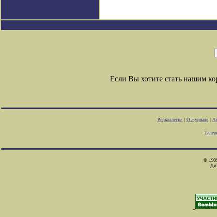
Если Вы хотите стать нашим к
Редколлегия
|
О журнале
|
Ав
Галер
© 1999
Ди