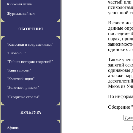
частый или 
Книжная лавка
психологами
успешной с
Журнальный зал
В своем ис
данные опро
ОБОЗРЕНИЯ
последние 4
парах, прич
зависимости
"Классики и современники"
одиноких лю
"Слово о..."
Также учены
"Тайная история творений"
занятий сек
одинаковы 
"Книга писем"
а также пар
"Кошачий ящик"
десятилети
Мьюз из Ун
"Золотые прииски"
По информаци
"Сердитые стрелы"
Обозрение 
КУЛЬТУРА
Афиша