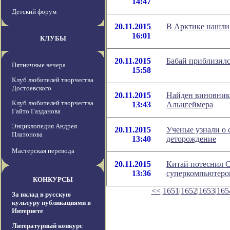
14:47
Детский форум
20.11.2015
В Арктике нашли 
16:01
КЛУБЫ
20.11.2015
Бабай приблизил
Пятничные вечера
15:58
Клуб любителей творчества
Достоевского
20.11.2015
Найден виновник
Клуб любителей творчества
13:43
Альцгеймера
Гайто Газданова
Энциклопедия Андрея
20.11.2015
Ученые узнали о
Платонова
13:40
деторождение
Мастерская перевода
20.11.2015
Китай потеснил 
13:36
суперкомпьютеро
КОНКУРСЫ
<<
1651
|
1652
|
1653
|
165
За вклад в русскую
культуру публикациями в
Интернете
Литературный конкурс