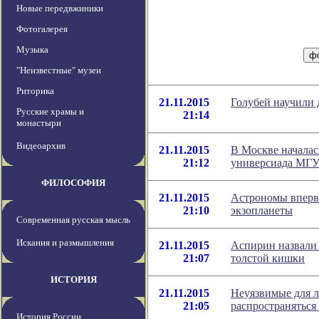
Новые передвжиники
Фотогалерея
Музыка
"Неизвестные" музеи
Риторика
21.11.2015
Голубей научили 
Русские храмы и
21:14
монастыри
Видеоархив
21.11.2015
В Москве начала
21:12
универсиада МГ
ФИЛОСОФИЯ
21.11.2015
Астрономы вперв
21:10
экзопланеты
Современная русская мысль
Искания и размышления
21.11.2015
Аспирин назвали 
21:07
толстой кишки
ИСТОРИЯ
21.11.2015
Неуязвимые для 
21:05
распространяться
История России