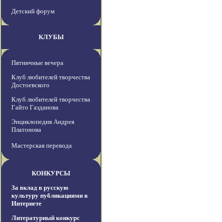
Детский форум
КЛУБЫ
Пятничные вечера
Клуб любителей творчества
Достоевского
Клуб любителей творчества
Гайто Газданова
Энциклопедия Андрея
Платонова
Мастерская перевода
КОНКУРСЫ
За вклад в русскую
культуру публикациями в
Интернете
Литературный конкурс