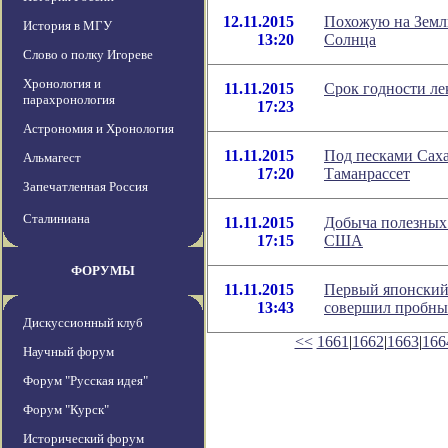
12.11.2015
Похожую на Землю
История в МГУ
13:20
Солнца
Слово о полку Игореве
Хронология и
11.11.2015
Срок годности ле
парахронология
17:23
Астрономия и Хронология
11.11.2015
Под песками Сах
Альмагест
17:20
Таманрассет
Запечатленная Россия
Сталиниана
11.11.2015
Добыча полезных 
17:15
США
ФОРУМЫ
11.11.2015
Первый японский
13:43
совершил пробны
Дискуссионный клуб
<<
1661
|
1662
|
1663
|
166
Научный форум
Форум "Русская идея"
Форум "Курск"
Исторический форум