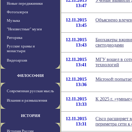
12.11.2015
Ученые выявили 
Новые передвжиники
13:47
Фотогалерея
12.11.2015
Объяснено влече
Музыка
13:45
"Неизвестные" музеи
Риторика
12.11.2015
Биохакеры вживил
13:43
светодиодами
Русские храмы и
монастыри
12.11.2015
МГУ вошел в сот
Видеоархив
13:41
технологий
ФИЛОСОФИЯ
12.11.2015
Microsoft попыта
13:36
Современная русская мысль
12.11.2015
К 2025 г. «умные
Искания и размышления
13:33
ИСТОРИЯ
12.11.2015
Cisco расширяет 
13:31
периметра сети к
История России