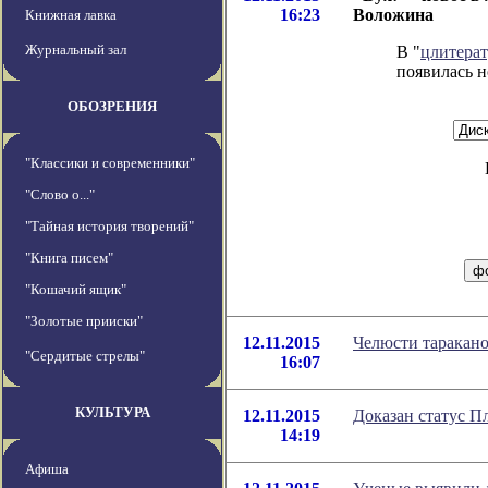
16:23
Воложина
Книжная лавка
Журнальный зал
В "
цлитера
появилась н
ОБОЗРЕНИЯ
"Классики и современники"
"Слово о..."
"Тайная история творений"
"Книга писем"
"Кошачий ящик"
"Золотые прииски"
12.11.2015
Челюсти таракано
"Сердитые стрелы"
16:07
КУЛЬТУРА
12.11.2015
Доказан статус П
14:19
Афиша