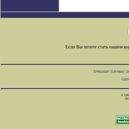
Если Вы хотите стать нашим к
Редколлегия
|
О журнале
|
Ав
Галер
© 1999
Ди