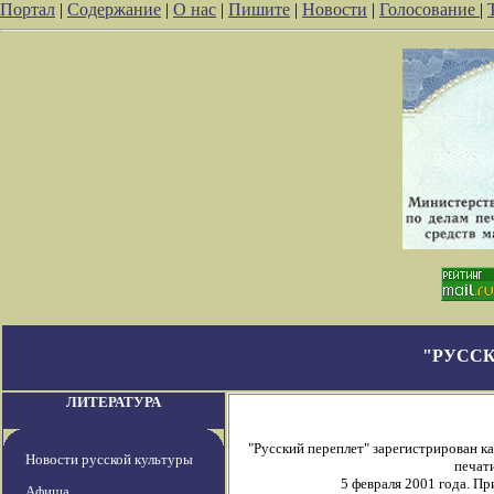
Портал
|
Содержание
|
О нас
|
Пишите
|
Новости
|
Голосование
|
"РУССК
ЛИТЕРАТУРА
"Русский переплет" зарегистрирован 
Новости русской культуры
печати
5 февраля 2001 года. П
Афиша