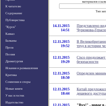
материалов ссылка
К читателю
Тип за
Содержание
Публицистика
14.11.2015
Представлено вид
"Курск"
14:51
Чурюмова-Гераси
Кавказ
Балканы
12.11.2015
В Великобритани
19:52
труд в истории ч
Проза
Поэзия
12.11.2015
Cisco продолжает
Драматургия
19:29
безопасности
Искания и размышления
12.11.2015
Определен миним
Критика
18:50
Сомнения и споры
Новые книги
12.11.2015
Китай предложил 
18:44
дешевого доступа
У нас в гостях
Издательство
12.11.2015
"Вух!" - новое 