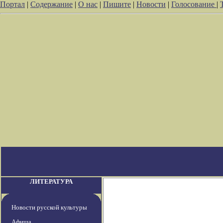
Портал
|
Содержание
|
О нас
|
Пишите
|
Новости
|
Голосование
|
ЛИТЕРАТУРА
Новости русской культуры
Афиша