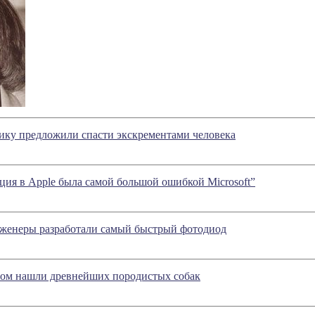
ику предложили спасти экскрементами человека
ция в Apple была самой большой ошибкой Microsoft”
женеры разработали самый быстрый фотодиод
гом нашли древнейших породистых собак