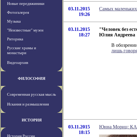
Новые передвжиники
03.11.2015
Самых маленьких 
Фотогалерея
19:26
Музыка
03.11.2015
"Человек без ест
"Неизвестные" музеи
18:27
Юлия Андреева
Риторика
В обозрении
Русские храмы и
лишь говоря
монастыри
Видеоархив
ФИЛОСОФИЯ
Современная русская мысль
Искания и размышления
ИСТОРИЯ
03.11.2015
Юнна Мориц: 
18:15
История России