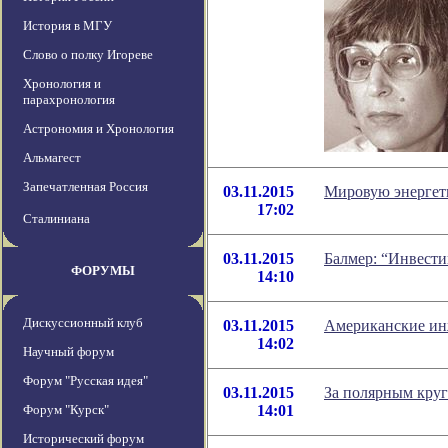
История в МГУ
Слово о полку Игореве
Хронология и
парахронология
Астрономия и Хронология
Альмагест
Запечатленная Россия
03.11.2015
Мировую энергет
17:02
Сталиниана
03.11.2015
Балмер: “Инвести
ФОРУМЫ
14:10
Дискуссионный клуб
03.11.2015
Американские ин
14:02
Научный форум
Форум "Русская идея"
03.11.2015
За полярным кру
Форум "Курск"
14:01
Исторический форум