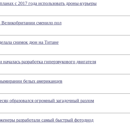
 планах с 2017 года использовать дроны-курьеры
о Великобритании сменило пол
сделала снимок дюн на Титане
 началась разработка гиперзвукового двигателя
 вымирании белых американцев
есяц образовался огромный загадочный разлом
женеры разработали самый быстрый фотодиод