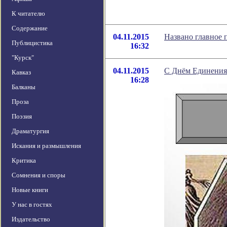
К читателю
Содержание
04.11.2015
Названо главное
Публицистика
16:32
"Курск"
04.11.2015
С Днём Единения
Кавказ
16:28
Балканы
Проза
Поэзия
Драматургия
Искания и размышления
Критика
Сомнения и споры
Новые книги
У нас в гостях
Издательство