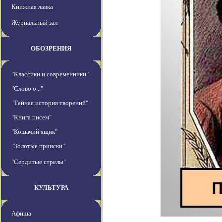
Книжная лавка
Журнальный зал
ОБОЗРЕНИЯ
"Классики и современники"
"Слово о..."
"Тайная история творений"
"Книга писем"
"Кошачий ящик"
"Золотые прииски"
"Сердитые стрелы"
КУЛЬТУРА
Афиша