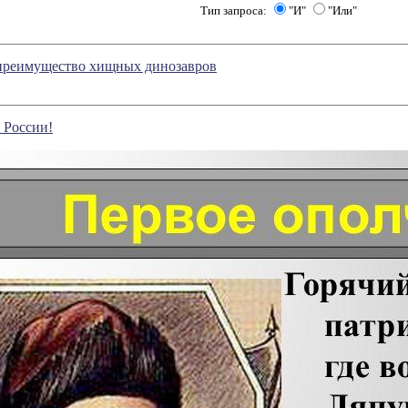
Тип запроса:
"И"
"Или"
 преимущество хищных динозавров
 России!