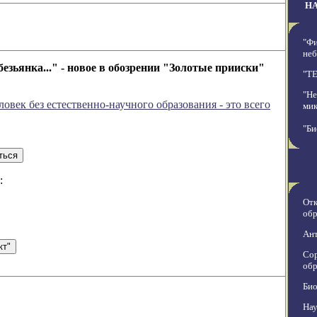
Н
"Фи
неб
безьянка..." - новое в обозрении "Золотые прииски"
"T
"Не
ловек без естественно-научного образования - это всего
ми
"Би
:
Отк
обр
Ан
Со
обр
Био
Нау