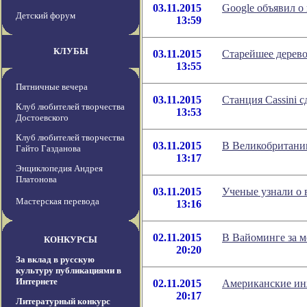
03.11.2015
Google объявил о
Детский форум
13:59
КЛУБЫ
03.11.2015
Старейшее дерев
13:55
Пятничные вечера
03.11.2015
Станция Cassini 
Клуб любителей творчества
13:53
Достоевского
Клуб любителей творчества
03.11.2015
В Великобритании
Гайто Газданова
13:17
Энциклопедия Андрея
Платонова
03.11.2015
Ученые узнали о
Мастерская перевода
13:16
02.11.2015
В Вайоминге за м
КОНКУРСЫ
20:20
За вклад в русскую
культуру публикациями в
Интернете
02.11.2015
Американские ин
20:17
Литературный конкурс