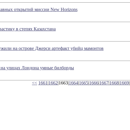
лавных открытий миссии New Horizons
астику в степях Казахстана
ужили на острове Джерси артефакт убийц мамонтов
 на улицах Лондона умные билборды
<<
1661
|
1662
|1663|
1664
|
1665
|
1666
|
1667
|
1668
|
1669
|