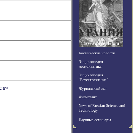
Космические новости
Энциклопедия
космонавтика
Энциклопедия
"Естествознание"
еред
Журнальный зал
Физматлит
News of Russian Science and
Technology
Научные семинары