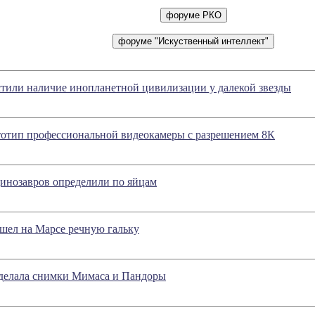
тили наличие инопланетной цивилизации у далекой звезды
тотип профессиональной видеокамеры с разрешением 8К
динозавров определили по яйцам
нашел на Марсе речную гальку
сделала снимки Мимаса и Пандоры