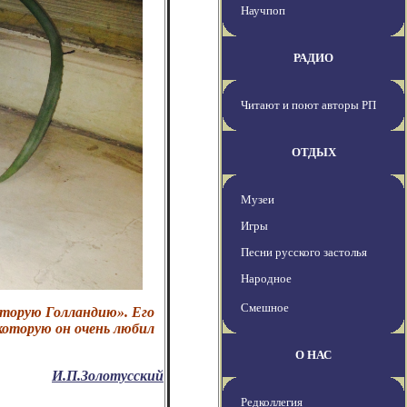
Научпоп
РАДИО
Читают и поют авторы РП
ОТДЫХ
Музеи
Игры
Песни русского застолья
Народное
Смешное
вторую Голландию». Его
 которую он очень любил
О НАС
И.П.Золотусский
Редколлегия