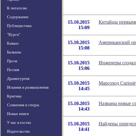
К читателю
Содержание
15.10.2015
Китайцы первыми
Публицистика
15:09
"Курск"
15.10.2015
Американский ор
Кавказ
15:08
Балканы
Проза
15.10.2015
Инженеры создал
15:06
Поэзия
Драматургия
15.10.2015
Марсоход Curiosi
Искания и размышления
14:45
Критика
15.10.2015
Названы новые с
Сомнения и споры
14:43
Новые книги
У нас в гостях
15.10.2015
Найдены определ
14:41
Издательство