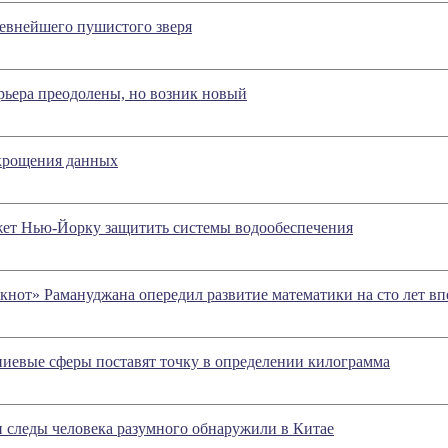
евнейшего пушистого зверя
рьера преодолены, но возник новый
укрощения данных
ет Нью-Йорку защитить системы водообеспечения
нот» Рамануджана опередил развитие математики на сто лет вп
иевые сферы поставят точку в определении килограмма
 следы человека разумного обнаружили в Китае