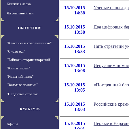
Книжная лавка
15.10.2015
Ученые нашли др
14:38
Журнальный зал
15.10.2015
Два цифровых ба
ОБОЗРЕНИЯ
13:38
"Классики и современники"
15.10.2015
Пять стратегий 
13:33
"Слово о..."
"Тайная история творений"
15.10.2015
Иерусалим помож
"Книга писем"
13:08
"Кошачий ящик"
15.10.2015
«Потерянный блок
"Золотые прииски"
13:05
"Сердитые стрелы"
15.10.2015
Российские кремн
КУЛЬТУРА
13:03
15.10.2015
Первые в Евразии
Афиша
13:01