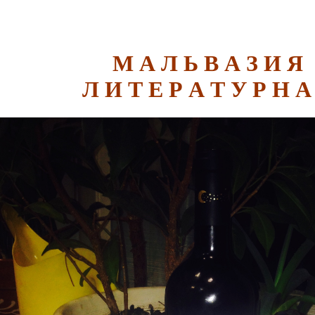
М А Л Ь В А З И Я
Л И Т Е Р А Т У Р Н А