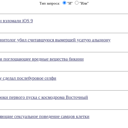
Тип запроса:
"И"
"Или"
 взломали iOS 9
нитолог убил считавшуюся вымершей усатую альциону
и поглощающее вредные вещества бикини
ty сделал послебуровое селфи
роки первого пуска с космодрома Восточный
яющие сексуальное поведение самцов клетки