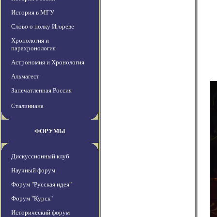
История в МГУ
Слово о полку Игореве
Хронология и
парахронология
Астрономия и Хронология
Альмагест
Запечатленная Россия
Сталиниана
ФОРУМЫ
Дискуссионный клуб
Научный форум
Форум "Русская идея"
Форум "Курск"
Исторический форум