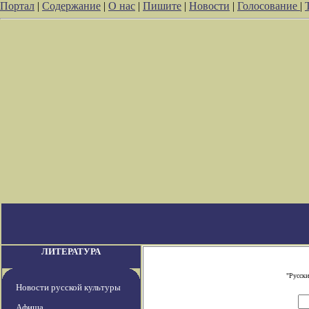
Портал
|
Содержание
|
О нас
|
Пишите
|
Новости
|
Голосование
|
ЛИТЕРАТУРА
"Русски
Новости русской культуры
Афиша