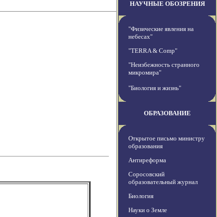
НАУЧНЫЕ ОБОЗРЕНИЯ
"Физические явления на
небесах"
"TERRA & Comp"
"Неизбежность странного
микромира"
"Биология и жизнь"
ОБРАЗОВАНИЕ
Открытое письмо министру
образования
Антиреформа
Соросовский
образовательный журнал
Биология
Науки о Земле