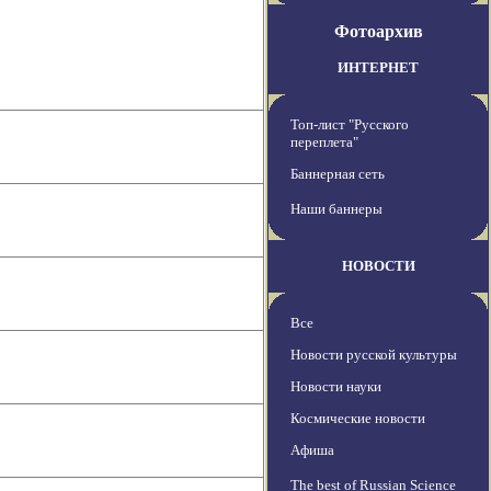
Фотоархив
ИНТЕРНЕТ
Топ-лист "Русского
переплета"
Баннерная сеть
Наши баннеры
НОВОСТИ
Все
Новости русской культуры
Новости науки
Космические новости
Афиша
The best of Russian Science