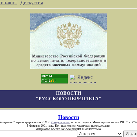
Топ-лист
|
Дискуссия
НОВОСТИ
"РУССКОГО ПЕРЕПЛЕТА"
Новости
й переплет" зарегистрирован как СМИ.
Свидетельство
о регистрации в Министерстве печати РФ: Эл. #77
5 февраля 2001 года. При полном или частичном использовании
материалов ссылка на www.pereplet.ru обязательна.