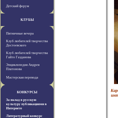
Детский форум
КЛУБЫ
Пятничные вечера
Клуб любителей творчества
Достоевского
Клуб любителей творчества
Гайто Газданова
Энциклопедия Андрея
Платонова
Мастерская перевода
Кар
КОНКУРСЫ
инт
За вклад в русскую
культуру публикациями в
Интернете
Литературный конкурс