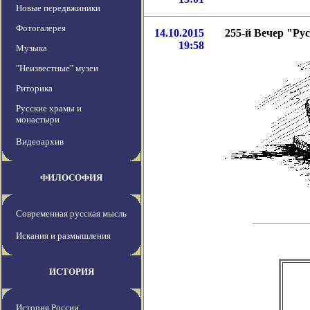
Новые передвжиники
Фотогалерея
14.10.2015
255-й Вечер "Рус
19:58
Музыка
"Неизвестные" музеи
Риторика
Русские храмы и
монастыри
Видеоархив
ФИЛОСОФИЯ
Современная русская мысль
Искания и размышления
ИСТОРИЯ
История России