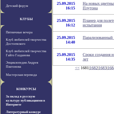
25.09.2015
На новых цветны
Детский форум
16:15
Плутона
КЛУБЫ
25.09.2015
Планер для полет
16:12
испытания
Пятничные вечера
25.09.2015
Парализованный п
Клуб любителей творчества
14:40
Достоевского
Клуб любителей творчества
25.09.2015
Сроки создания н
Гайто Газданова
14:35
лет
Энциклопедия Андрея
Платонова
<<
1681|
1682
|
1683
|
168
Мастерская перевода
КОНКУРСЫ
За вклад в русскую
культуру публикациями в
Интернете
Литературный конкурс