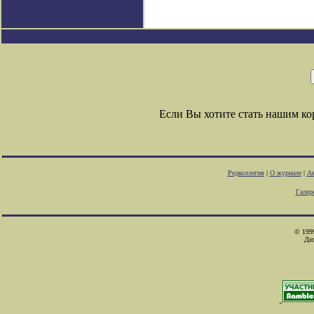
Если Вы хотите стать нашим к
Редколлегия
|
О журнале
|
Ав
Галер
© 1999
Ди