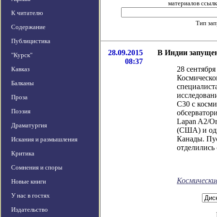
материалов ссылка
К читателю
Тип за
Содержание
Публицистика
28.09.2015
В Индии запущен
"Курск"
08:37
28 сентября
Кавказ
Космическо
Балканы
специалист
исследован
Проза
C30 с косм
Поэзия
обсерватори
Lapan A2/Or
Драматургия
(США) и од
Канады. Пу
Искания и размышления
отделились 
Критика
Сомнения и споры
Космически
Новые книги
У нас в гостях
Издательство