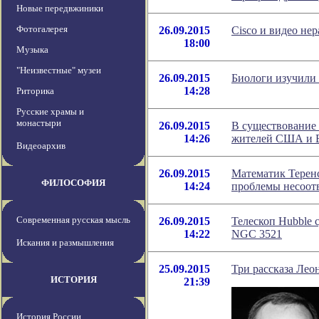
Новые передвжиники
Фотогалерея
26.09.2015
Cisco и видео не
18:00
Музыка
"Неизвестные" музеи
26.09.2015
Биологи изучили
14:28
Риторика
Русские храмы и
монастыри
26.09.2015
В существование
14:26
жителей США и 
Видеоархив
26.09.2015
Математик Терен
ФИЛОСОФИЯ
14:24
проблемы несоот
Современная русская мысль
26.09.2015
Телескоп Hubble 
14:22
NGC 3521
Искания и размышления
25.09.2015
Три рассказа Лео
ИСТОРИЯ
21:39
История России