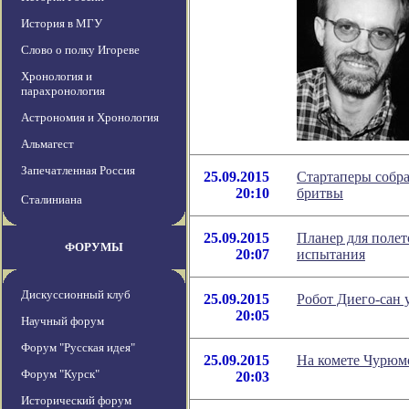
История в МГУ
Слово о полку Игореве
Хронология и
парахронология
Астрономия и Хронология
Альмагест
Запечатленная Россия
25.09.2015
Стартаперы собра
20:10
бритвы
Сталиниана
25.09.2015
Планер для полет
ФОРУМЫ
20:07
испытания
Дискуссионный клуб
25.09.2015
Робот Диего-сан 
20:05
Научный форум
Форум "Русская идея"
25.09.2015
На комете Чурюм
Форум "Курск"
20:03
Исторический форум