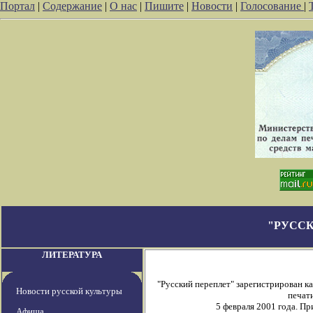
Портал
|
Содержание
|
О нас
|
Пишите
|
Новости
|
Голосование
|
"РУССК
ЛИТЕРАТУРА
"Русский переплет" зарегистрирован 
Новости русской культуры
печати
5 февраля 2001 года. П
Афиша