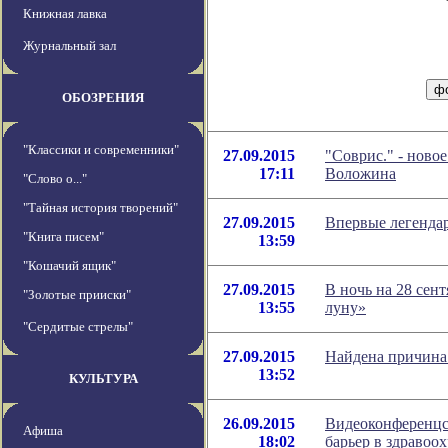
Книжная лавка
Журнальный зал
ОБОЗРЕНИЯ
"Классики и современники"
27.09.2015
"Соврис." - ново
17:11
Воложина
"Слово о..."
"Тайная история творений"
27.09.2015
Впервые легенда
"Книга писем"
13:59
"Кошачий ящик"
27.09.2015
В ночь на 28 сен
"Золотые прииски"
13:55
луну»
"Сердитые стрелы"
27.09.2015
Найдена причина
13:52
КУЛЬТУРА
26.09.2015
Видеоконференцсв
Афиша
18:02
барьер в здравоо