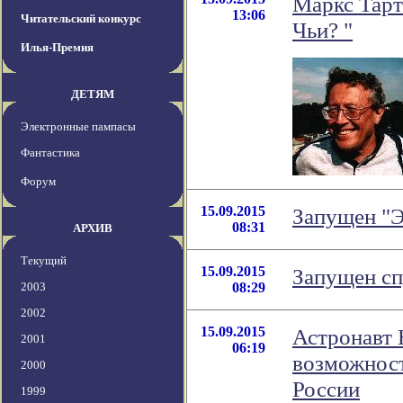
Маркс Тарт
13:06
Читательский конкурс
Чьи? "
Илья-Премия
ДЕТЯМ
Электронные пампасы
Фантастика
Форум
15.09.2015
Запущен "
08:31
АРХИВ
Текущий
15.09.2015
Запущен сп
2003
08:29
2002
15.09.2015
Астронавт
2001
06:19
возможност
2000
России
1999