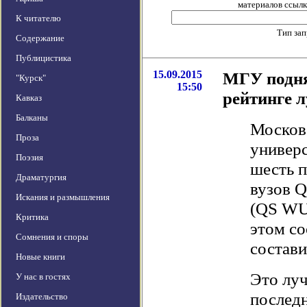
материалов ссылка
К читателю
Тип за
Содержание
Публицистика
15.09.2015
МГУ подня
"Курск"
15:50
рейтинге 
Кавказ
Балканы
Москов
Проза
универс
Поэзия
шесть п
Драматургия
вузов Q
Искания и размышления
(QS WUR
Критика
этом со
Сомнения и споры
состави
Новые книги
Это луч
У нас в гостях
последн
Издательство