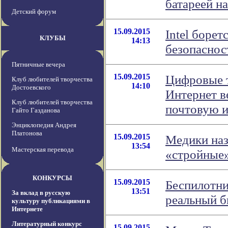
батареей н
Детский форум
15.09.2015
Intel боре
КЛУБЫ
14:13
безопаснос
Пятничные вечера
15.09.2015
Цифровые т
Клуб любителей творчества
14:10
Достоевского
Интернет в
Клуб любителей творчества
почтовую 
Гайто Газданова
Энциклопедия Андрея
Платонова
15.09.2015
Медики наз
13:54
Мастерская перевода
«стройные
КОНКУРСЫ
15.09.2015
Беспилотни
13:51
За вклад в русскую
реальный б
культуру публикациями в
Интернете
Литературный конкурс
15.09.2015