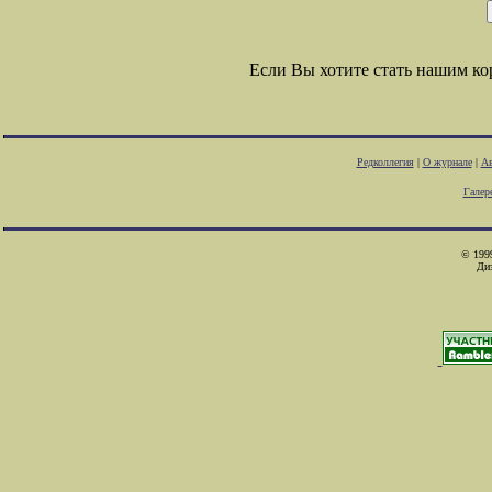
Если Вы хотите стать нашим к
Редколлегия
|
О журнале
|
Ав
Галер
© 1999
Ди