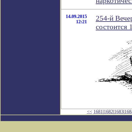
наркотиче
14.09.2015
254-й Вече
12:21
состоится 1
<<
1681
|
1682
|
1683
|
168