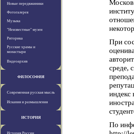
Москов
Новые передвжиники
инстит
Фотогалерея
отношен
Музыка
некотор
"Неизвестные" музеи
Риторика
При сос
Русские храмы и
оценива
монастыри
авторит
Видеоархив
среде, 
препода
ФИЛОСОФИЯ
репутац
индекс 
Современная русская мысль
иностр
Искания и размышления
студент
ИСТОРИЯ
По инф
http://
История России