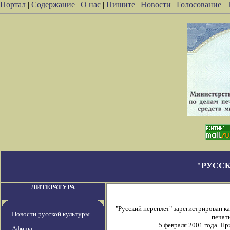
Портал
|
Содержание
|
О нас
|
Пишите
|
Новости
|
Голосование
|
"РУССК
ЛИТЕРАТУРА
"Русский переплет" зарегистрирован 
Новости русской культуры
печати
5 февраля 2001 года. П
Афиша