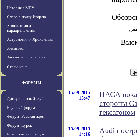
История в МГУ
Обозре
Слово о полку Игореве
Хронология и
парахронология
Астрономия и Хронология
Выск
Альмагест
Запечатленная Россия
Сталиниана
ФОРУМЫ
15.09.2015
НАСА пока
15:47
Дискуссионный клуб
стороны Са
Научный форум
гексагоном
Форум "Русская идея"
Форум "Курск"
15.09.2015
Audi постр
14:16
Исторический форум