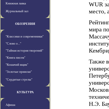
WUR за 
Книжная лавка
место, 
Журнальный зал
Рейтин
ОБОЗРЕНИЯ
мира по
Массач
"Классики и современники"
институ
"Слово о..."
Кембри
"Тайная история творений"
"Книга писем"
Также 
"Кошачий ящик"
универс
"Золотые прииски"
Петерб
"Сердитые стрелы"
универс
Москов
КУЛЬТУРА
технич
Н.Э. Ба
Афиша