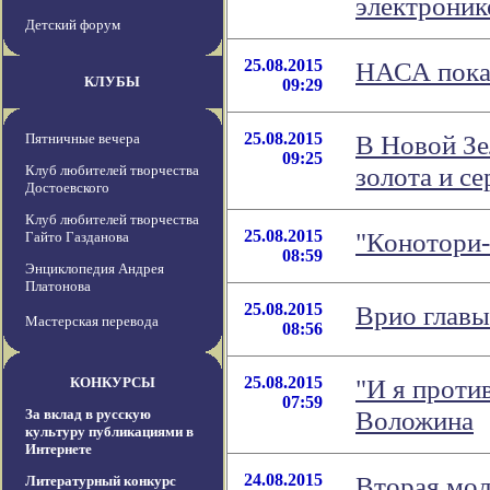
электроник
Детский форум
25.08.2015
НАСА пока
КЛУБЫ
09:29
25.08.2015
В Новой Зе
Пятничные вечера
09:25
золота и се
Клуб любителей творчества
Достоевского
Клуб любителей творчества
25.08.2015
"Конотори-
Гайто Газданова
08:59
Энциклопедия Андрея
Платонова
25.08.2015
Врио главы
Мастерская перевода
08:56
25.08.2015
"И я проти
КОНКУРСЫ
07:59
Воложина
За вклад в русскую
культуру публикациями в
Интернете
24.08.2015
Вторая мол
Литературный конкурс