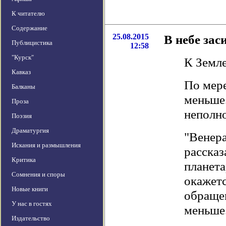
К читателю
Содержание
25.08.2015
В небе зас
Публицистика
12:58
"Курск"
К Земле
Кавказ
По мере
Балканы
меньше
Проза
неполн
Поэзия
Драматургия
"Венера
Искания и размышления
рассказ
Критика
планета
Сомнения и споры
окажетс
Новые книги
обращен
У нас в гостях
меньше.
Издательство