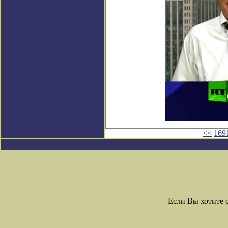
<<
169
Если Вы хотите 