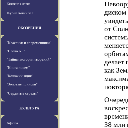
Невоор
Книжная лавка
диском 
Журнальный зал
увидеть
от Солн
ОБОЗРЕНИЯ
системы
"Классики и современники"
меняетс
"Слово о..."
орбитам
"Тайная история творений"
делает 
"Книга писем"
как Зем
"Кошачий ящик"
максим
"Золотые прииски"
повтор
"Сердитые стрелы"
Очередн
воскрес
КУЛЬТУРА
времени
38 млн 
Афиша