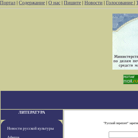
Портал
|
Содержание
|
О нас
|
Пишите
|
Новости
|
Голосование
|
ЛИТЕРАТУРА
"Русский переплет" заре
Новости русской культуры
Афиша