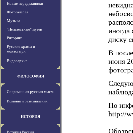
невидна
Новые передвжиники
небосво
Фотогалерея
располо
Музыка
иногда 
"Неизвестные" музеи
диску с
Риторика
Русские храмы и
В после
монастыри
июня 20
Видеоархив
фотогра
ФИЛОСОФИЯ
Следую
наблюда
Современная русская мысль
Искания и размышления
По инф
http://
ИСТОРИЯ
Обозре
История России