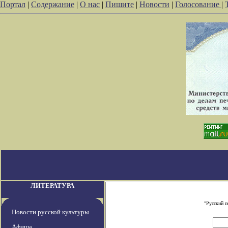
Портал
|
Содержание
|
О нас
|
Пишите
|
Новости
|
Голосование
|
ЛИТЕРАТУРА
"Русский п
Новости русской культуры
Афиша