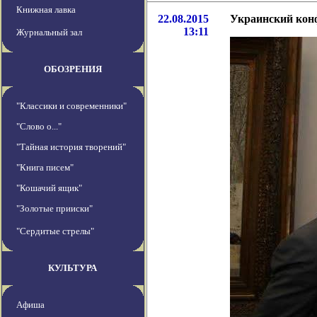
Книжная лавка
22.08.2015
Украинский кон
13:11
Журнальный зал
ОБОЗРЕНИЯ
"Классики и современники"
"Слово о..."
"Тайная история творений"
"Книга писем"
"Кошачий ящик"
"Золотые прииски"
"Сердитые стрелы"
КУЛЬТУРА
Афиша