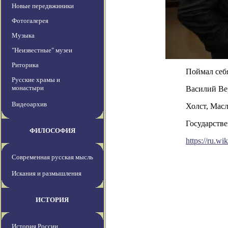
Новые передвжиники
Фотогалерея
Музыка
"Неизвестные" музеи
Риторика
Поймал себя
Русские храмы и
монастыри
Василий Ве
Видеоархив
Холст, Масл
Государстве
ФИЛОСОФИЯ
https://ru.w
Современная русская мысль
Искания и размышления
ИСТОРИЯ
История России