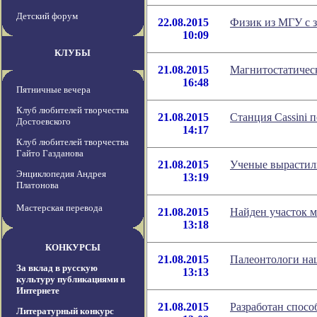
Детский форум
22.08.2015
Физик из МГУ с 
10:09
КЛУБЫ
21.08.2015
Магнитостатичес
16:48
Пятничные вечера
Клуб любителей творчества
21.08.2015
Станция Cassini 
Достоевского
14:17
Клуб любителей творчества
Гайто Газданова
21.08.2015
Ученые вырастил
Энциклопедия Андрея
13:19
Платонова
Мастерская перевода
21.08.2015
Найден участок 
13:18
КОНКУРСЫ
21.08.2015
Палеонтологи наш
За вклад в русскую
13:13
культуру публикациями в
Интернете
21.08.2015
Разработан спос
Литературный конкурс