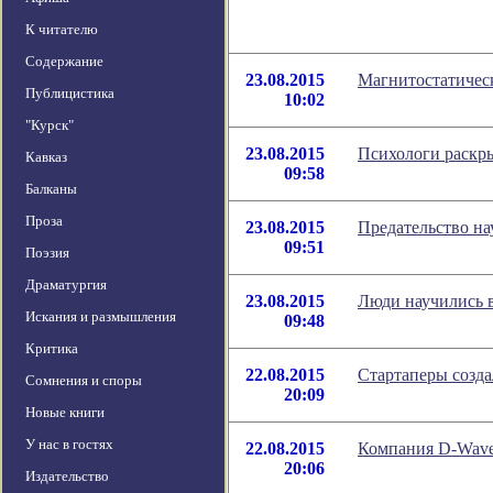
К читателю
Содержание
23.08.2015
Магнитостатичес
Публицистика
10:02
"Курск"
23.08.2015
Психологи раскры
Кавказ
09:58
Балканы
Проза
23.08.2015
Предательство на
09:51
Поэзия
Драматургия
23.08.2015
Люди научились 
Искания и размышления
09:48
Критика
22.08.2015
Стартаперы созда
Сомнения и споры
20:09
Новые книги
У нас в гостях
22.08.2015
Компания D-Wave
20:06
Издательство