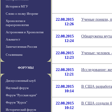
История в МГУ
Слово о полку Игореве
22.08.2015
Ученые поняли, 
Хронология и
12:26
парахронология
Астрономия и Хронология
22.08.2015
Обнаружена мутац
Альмагест
12:24
Запечатленная Россия
22.08.2015
Ученые: человек 
Сталиниана
12:23
ФОРУМЫ
22.08.2015
Исследование: же
12:21
Дискуссионный клуб
22.08.2015
В США разработа
Научный форум
10:14
Форум "Русская идея"
Форум "Курск"
22.08.2015
В США создали б
10:12
Исторический форум