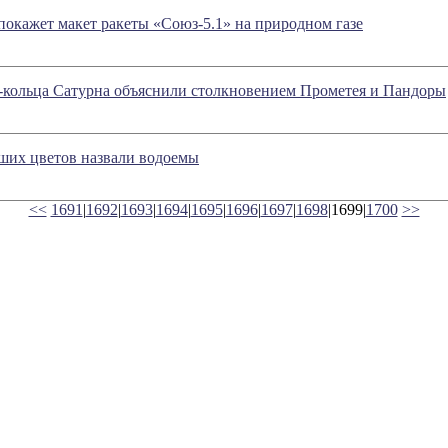
окажет макет ракеты «Союз-5.1» на природном газе
-кольца Сатурна объяснили столкновением Прометея и Пандоры
ших цветов назвали водоемы
<<
1691
|
1692
|
1693
|
1694
|
1695
|
1696
|
1697
|
1698
|1699|
1700
>>