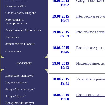
19.08.2015
Google поможет с
10:02
История в МГУ
Слово о полку Игореве
19.08.2015
Intel рассказал о
Хронология и
10:01
парахронология
Астрономия и Хронология
19.08.2015
Intel показал апп
09:53
Альмагест
Запечатленная Россия
18.08.2015
Российские учены
Сталиниана
19:45
18.08.2015
Исследование: зи
ФОРУМЫ
19:43
Дискуссионный клуб
18.08.2015
Ученые завершил
Научный форум
19:41
Форум "Русская идея"
18.08.2015
Россия окончател
Форум "Курск"
19:00
Исторический форум