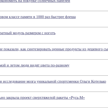
экономить на покупке солнечных панелей
 новом классе памяти в 1000 раз быстрее флеша
аратный модуль размером с ноготь
е показали, как синтезировать ценные продукты из дешевого сы
мой и летом люди видят цвета по-разному
и исследование мозга уникальной спортсменки Ольги Котелько
ьно закрыла проект сверхтяжелой ракеты «Русь-М»