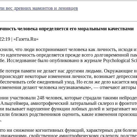
ли вес древних мамонтов и ленивцев
ичность человека определяется его моральными качествами
22:19 | «Газета.Ru»
нили, что люди воспринимают человека как личность, исходя из
что идентичность определяется прежде всего долговременной памя
бе. Исследование было опубликовано в журнале Psychological Sci
ебе потеря памяти не делает нас другими людьми. Окружающие 
 происходят некоторые изменения личности, возникает депрессия
беспечивать себе ежедневный уход. Но если же дело касается мо
изменения делают человека неузнаваемым», — отмечают авторы
ании участвовали 248 человек, которые страдали такими нейрод
ь Альцгеймера, амиотрофический латеральный склероз и фронто
ии вызывает нарушение функции лобных долей и затрагивает мо
сили близких родственников оценить, какие изменения произош
.
что ни снижение когнитивных функций, характерных для болезн
а движениями, свойственное амиотрофическому склерозу, родств