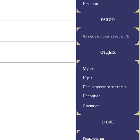
Научпоп
РАДИО
Читают и поют авторы РП
ОТДЫХ
Музеи
Игры
Песни русского застолья
Народное
Смешное
О НАС
Редколлегия