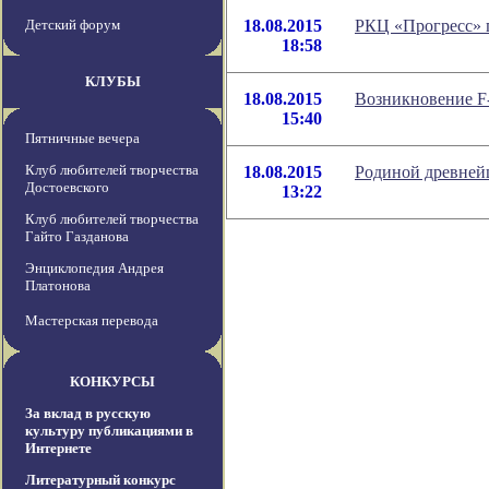
Детский форум
18.08.2015
РКЦ «Прогресс» п
18:58
КЛУБЫ
18.08.2015
Возникновение F
15:40
Пятничные вечера
Клуб любителей творчества
18.08.2015
Родиной древней
Достоевского
13:22
Клуб любителей творчества
Гайто Газданова
Энциклопедия Андрея
Платонова
Мастерская перевода
КОНКУРСЫ
За вклад в русскую
культуру публикациями в
Интернете
Литературный конкурс