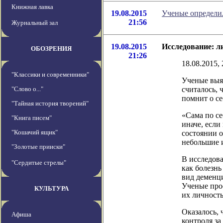
Книжная лавка
19.08.2015
Ученые определи
21:56
Журнальный зал
19.08.2015
Исследование: л
ОБОЗРЕНИЯ
21:26
18.08.2015, 
"Классики и современники"
Ученые выяс
"Слово о..."
считалось, 
помнит о се
"Тайная история творений"
«Сама по с
"Книга писем"
иначе, если
"Кошачий ящик"
состоянии о
небольшие 
"Золотые прииски"
В исследов
"Сердитые стрелы"
как болезн
вид деменц
Ученые про
КУЛЬТУРА
их личность
Оказалось, 
Афиша
контроля з