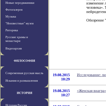
Новые передвжиники
изменение л
человека». 
Фотогалерея
нейродеген
Музыка
Обозрение 
"Неизвестные" музеи
Риторика
Русские храмы и
монастыри
Видеоархив
ФИЛОСОФИЯ
Современная русская мысль
19.08.2015
Исследование: ли
10:29
Искания и размышления
19.08.2015
«Женская виагра
ИСТОРИЯ
10:27
История России