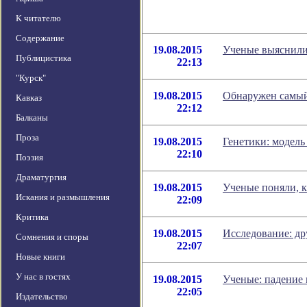
К читателю
Содержание
19.08.2015
Ученые выяснили,
Публицистика
22:13
"Курск"
19.08.2015
Обнаружен самый 
Кавказ
22:12
Балканы
Проза
19.08.2015
Генетики: модель
22:10
Поэзия
Драматургия
19.08.2015
Ученые поняли, к
Искания и размышления
22:09
Критика
19.08.2015
Исследование: др
Сомнения и споры
22:07
Новые книги
У нас в гостях
19.08.2015
Ученые: падение
22:05
Издательство