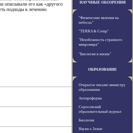
НАУЧНЫЕ ОБОЗРЕНИЯ
ни описывали его как «другого
еть подходы к лечению
"Физические явления на
небесах"
"TERRA & Comp"
"Неизбежность странного
микромира"
"Биология и жизнь"
ОБРАЗОВАНИЕ
Открытое письмо министру
образования
Антиреформа
Соросовский
образовательный журнал
Биология
Науки о Земле