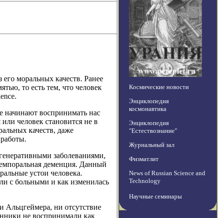
 его моральных качеств. Ранее
тью, то есть тем, что человек
Космические новости
ence.
Энциклопедия
космонавтика
не начинают воспринимать нас
 или человек становится не в
Энциклопедия
ральных качеств, даже
"Естествознание"
 работы.
Журнальный зал
егенеративными заболеваниями,
Физматлит
темпоральная деменция. Данный
ральные устои человека.
News of Russian Science and
Technology
ли с больными и как изменилась
Научные семинары
и Альцгеймера, ни отсутствие
енники не воспринимали как