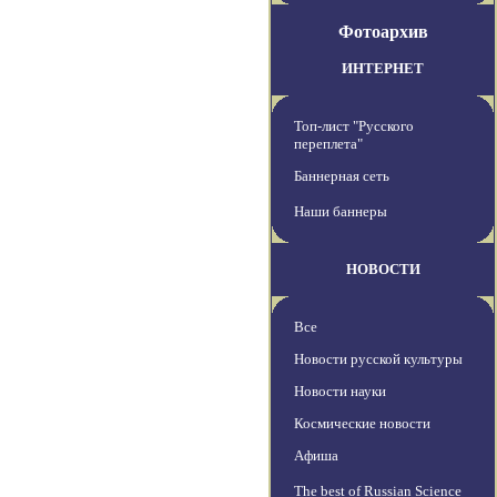
Фотоархив
ИНТЕРНЕТ
Топ-лист "Русского
переплета"
Баннерная сеть
Наши баннеры
НОВОСТИ
Все
Новости русской культуры
Новости науки
Космические новости
Афиша
The best of Russian Science