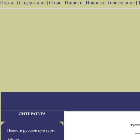
Портал
|
Содержание
|
О нас
|
Пишите
|
Новости
|
Голосование
|
ЛИТЕРАТУРА
"Русски
Новости русской культуры
Афиша