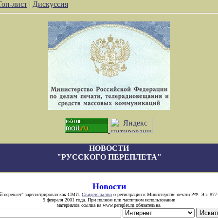
Топ-лист
|
Дискуссия
НОВОСТИ
"РУССКОГО ПЕРЕПЛЕТА"
Новости
й переплет" зарегистрирован как СМИ.
Свидетельство
о регистрации в Министерстве печати РФ: Эл. #77
5 февраля 2001 года. При полном или частичном использовании
материалов ссылка на www.pereplet.ru обязательна.