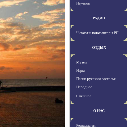
Научпоп
РАДИО
Читают и поют авторы РП
ОТДЫХ
Музеи
Игры
Песни русского застолья
Народное
Смешное
О НАС
Редколлегия