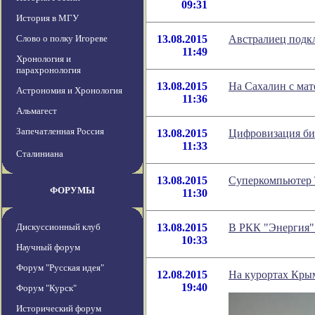
09:31
История в МГУ
Слово о полку Игореве
13.08.2015
Австралиец подкл
11:49
Хронология и
парахронология
13.08.2015
На Сахалин с мат
Астрономия и Хронология
11:36
Альмагест
Запечатленная Россия
13.08.2015
Цифровизация биз
11:33
Сталиниана
13.08.2015
Суперкомпьютер T
ФОРУМЫ
11:30
Дискуссионный клуб
13.08.2015
В РКК "Энергия" 
10:33
Научный форум
Форум "Русская идея"
12.08.2015
На курортах Крым
19:40
Форум "Курск"
Исторический форум