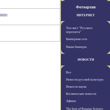
Фотоархив
рино
ИНТЕРНЕТ
Топ-лист "Русского
переплета"
Баннерная сеть
Наши баннеры
НОВОСТИ
Все
Новости русской культуры
Новости науки
Космические новости
Афиша
The best of Russian Science