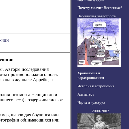
Почему молчит Вселенная?
Парниковая катастрофа
ужчин
женщин
ды. Авторы исследования
Хронология и
роны противоположного пола.
парахронология
ана в журнале Appetite, а
История и астрономия
Альмагест
оловного мозга женщин до и
ишнего веса) воздерживались от
Наука и культура
2000-2002
мер, шаров для боулинга или
фотографии обнимающихся или