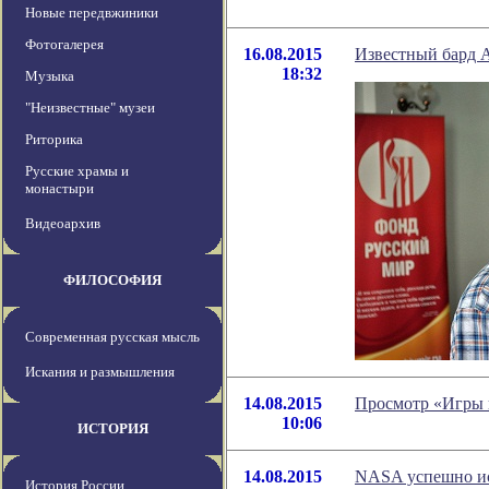
Новые передвжиники
Фотогалерея
16.08.2015
Известный бард 
18:32
Музыка
"Неизвестные" музеи
Риторика
Русские храмы и
монастыри
Видеоархив
ФИЛОСОФИЯ
Современная русская мысль
Искания и размышления
14.08.2015
Просмотр «Игры п
10:06
ИСТОРИЯ
14.08.2015
NASA успешно ис
История России