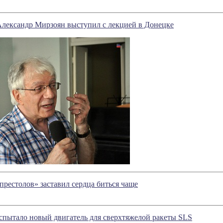
Александр Мирзоян выступил с лекцией в Донецке
рестолов» заставил сердца биться чаще
пытало новый двигатель для сверхтяжелой ракеты SLS