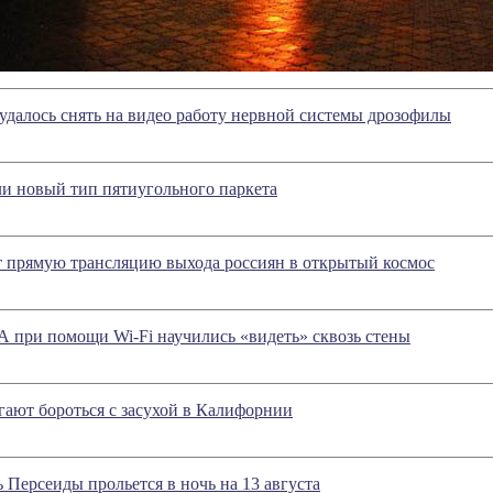
далось снять на видео работу нервной системы дрозофилы
и новый тип пятиугольного паркета
 прямую трансляцию выхода россиян в открытый космос
при помощи Wi-Fi научились «видеть» сквозь стены
ают бороться с засухой в Калифорнии
Персеиды прольется в ночь на 13 августа