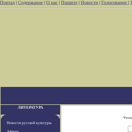
Портал
|
Содержание
|
О нас
|
Пишите
|
Новости
|
Голосование
|
ЛИТЕРАТУРА
"Русск
Новости русской культуры
Афиша