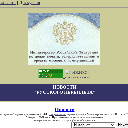
Топ-лист
|
Дискуссия
НОВОСТИ
"РУССКОГО ПЕРЕПЛЕТА"
Новости
ий переплет" зарегистрирован как СМИ.
Свидетельство
о регистрации в Министерстве печати РФ: Эл. #77
5 февраля 2001 года. При полном или частичном использовании
материалов ссылка на www.pereplet.ru обязательна.