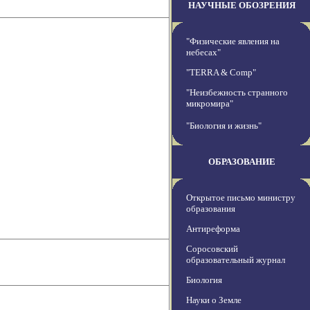
НАУЧНЫЕ ОБОЗРЕНИЯ
"Физические явления на
небесах"
"TERRA & Comp"
"Неизбежность странного
микромира"
"Биология и жизнь"
ОБРАЗОВАНИЕ
Открытое письмо министру
образования
Антиреформа
Соросовский
образовательный журнал
Биология
Науки о Земле