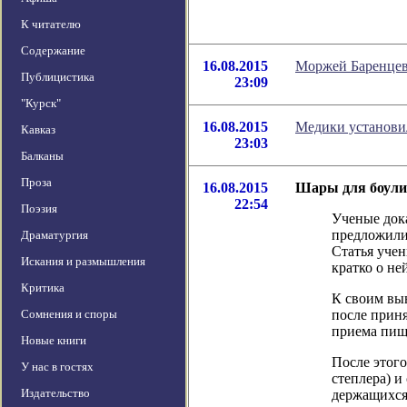
К читателю
Содержание
16.08.2015
Моржей Баренцев
Публицистика
23:09
"Курск"
16.08.2015
Медики установи
Кавказ
23:03
Балканы
Проза
16.08.2015
Шары для боули
22:54
Поэзия
Ученые док
предложили
Драматургия
Статья учен
Искания и размышления
кратко о не
Критика
К своим вы
Сомнения и споры
после приня
приема пищи
Новые книги
После этог
У нас в гостях
степлера) 
Издательство
держащихся 