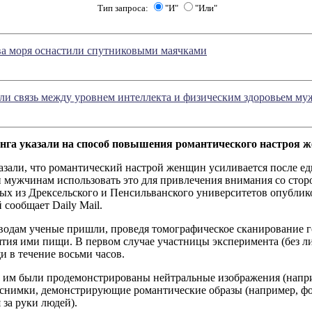
Тип запроса:
"И"
"Или"
а моря оснастили спутниковыми маячками
ли связь между уровнем интеллекта и физическим здоровьем м
нга указали на способ повышения романтического настроя 
азали, что романтический настрой женщин усиливается после е
 мужчинам использовать это для привлечения внимания со сто
ых из Дрексельского и Пенсильванского университетов опубликов
й сообщает Daily Mail.
водам ученые пришли, проведя томографическое сканирование г
тия ими пищи. В первом случае участницы эксперимента (без л
 в течение восьми часов.
о им были продемонстрированы нейтральные изображения (напри
и снимки, демонстрирующие романтические образы (например, 
за руки людей).