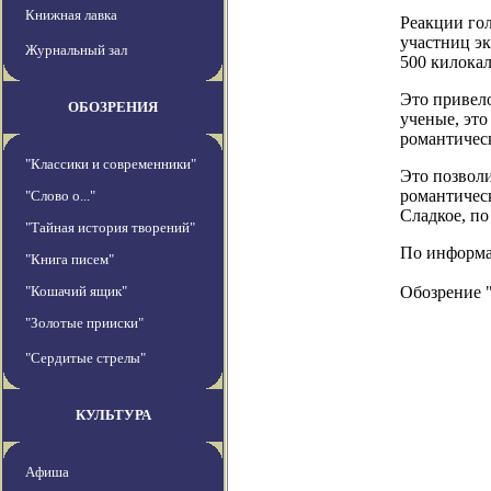
Книжная лавка
Реакции гол
участниц э
Журнальный зал
500 килокал
Это привел
ОБОЗРЕНИЯ
ученые, это
романтичес
"Классики и современники"
Это позвол
романтическ
"Слово о..."
Сладкое, п
"Тайная история творений"
По информац
"Книга писем"
"Кошачий ящик"
Обозрение 
"Золотые прииски"
"Сердитые стрелы"
КУЛЬТУРА
Афиша