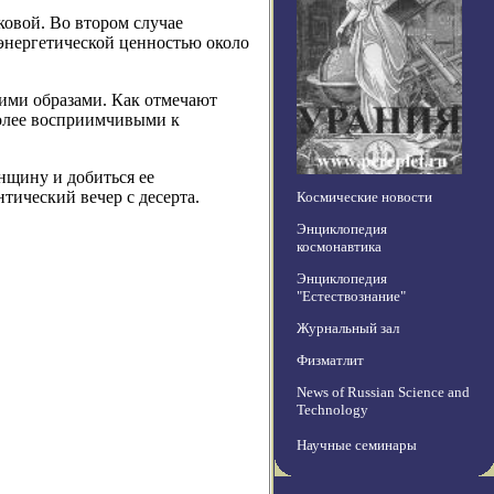
ковой. Во втором случае
энергетической ценностью около
ими образами. Как отмечают
более восприимчивыми к
нщину и добиться ее
тический вечер с десерта.
Космические новости
Энциклопедия
космонавтика
Энциклопедия
"Естествознание"
Журнальный зал
Физматлит
News of Russian Science and
Technology
Научные семинары