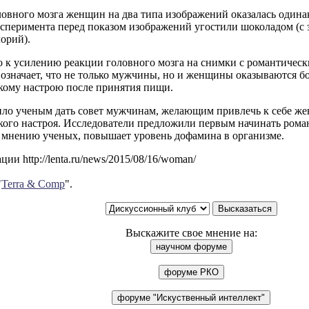
овного мозга женщин на два типа изображений оказалась одина
ксперимента перед показом изображений угостили шоколадом (с 
орий).
о к усилению реакции головного мозга на снимки с романтическ
 означает, что не только мужчины, но и женщины оказываются 
кому настрою после принятия пищи.
ило ученым дать совет мужчинам, желающим привлечь к себе же
ого настроя. Исследователи предложили первым начинать роман
о мнению ученых, повышает уровень дофамина в организме.
ии http://lenta.ru/news/2015/08/16/woman/
"
Terra & Comp
".
Выскажите свое мнение на: