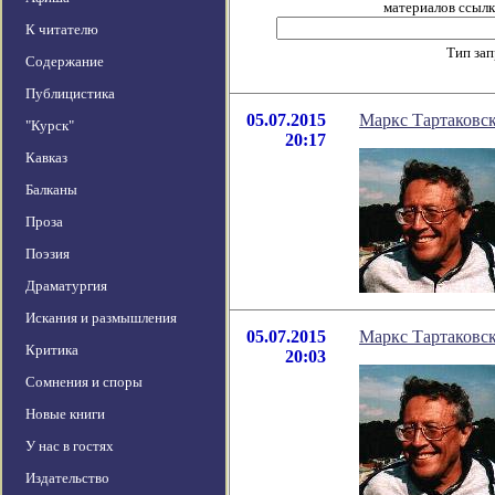
материалов ссылка
К читателю
Тип за
Содержание
Публицистика
05.07.2015
Маркс Тартаков
"Курск"
20:17
Кавказ
Балканы
Проза
Поэзия
Драматургия
Искания и размышления
05.07.2015
Маркс Тартаковс
Критика
20:03
Сомнения и споры
Новые книги
У нас в гостях
Издательство