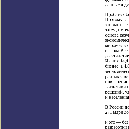
данными де
Проблема бо
Поэтому гла
эти данные,
затем, путе
основе раз
экономичес
мировом ма
выгода Все
десятилети
Из них 14,4
бизнес, а 4
экономическ
разных спос
повышение 
логистики 
решений, у
и населения
В России п
271 млрд до
и это — бе
разработки