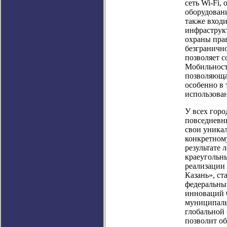
сеть Wi-Fi,
оборудован
также входи
инфраструк
охраны прав
безгранично
позволяет с
Мобильност
позволяюща
особенно в 
использова
У всех горо
повседневны
свои уника
конкретному
результате 
краеугольн
реализации
Казань», ст
федеральным
инноваций 
муниципальн
глобальной 
позволит об