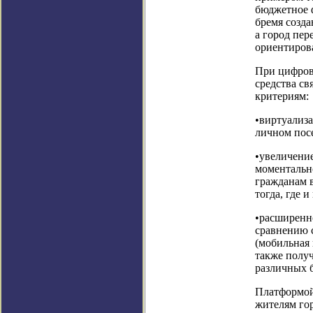
бюджетное 
бремя созда
а город пер
ориентиров
При цифров
средства с
критериям:
•виртуализа
личном пос
•увеличени
моментально
гражданам в
тогда, где и
•расширенн
сравнению 
(мобильная 
также полу
различных б
Платформой
жителям го