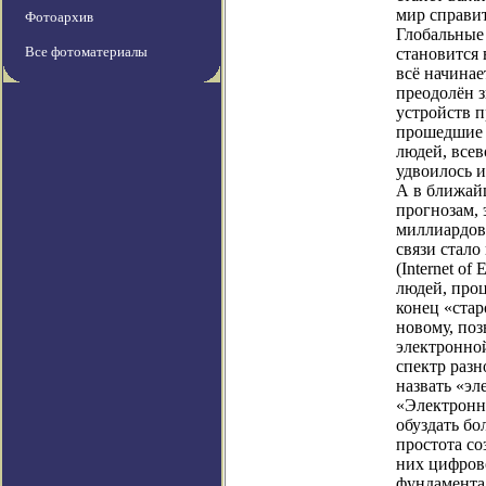
мир справи
Фотоархив
Глобальные 
Все фотоматериалы
становится 
всё начинае
преодолён 
устройств п
прошедшие 
людей, все
удвоилось и
А в ближай
прогнозам, 
миллиардов
связи стал
(Internet of
людей, про
конец «стар
новому, поз
электронно
спектр раз
назвать «эл
«Электронн
обуздать бо
простота со
них цифров
фундамента