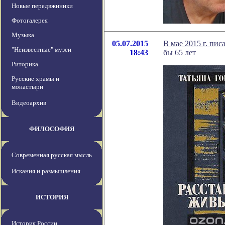
Новые передвжиники
Фотогалерея
Музыка
05.07.2015
В мае 2015 г. пи
"Неизвестные" музеи
18:43
бы 65 лет
Риторика
Русские храмы и
монастыри
Видеоархив
ФИЛОСОФИЯ
Современная русская мысль
Искания и размышления
ИСТОРИЯ
История России