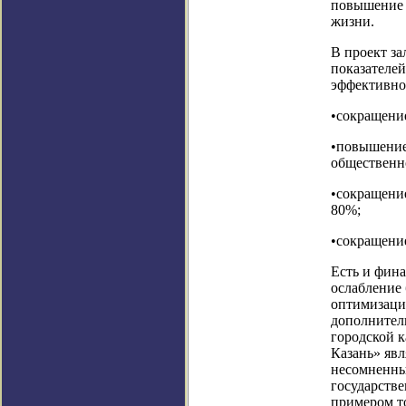
повышение 
жизни.
В проект з
показателей
эффективно
•сокращени
•повышение
общественн
•сокращени
80%;
•сокращение
Есть и фин
ослабление
оптимизации
дополнител
городской 
Казань» явл
несомненны
государстве
примером т