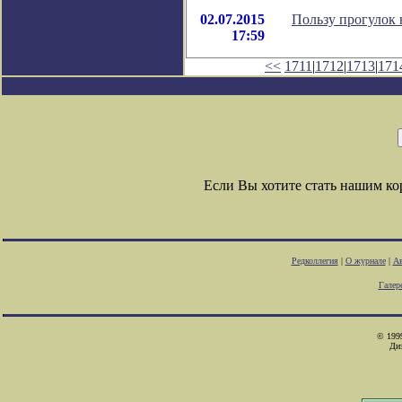
02.07.2015
Пользу прогулок 
17:59
<<
1711
|
1712
|
1713
|
171
Если Вы хотите стать нашим к
Редколлегия
|
О журнале
|
Ав
Галер
© 1999
Ди