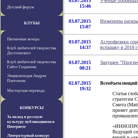
03.07.2015
Ученые пообещал
15:46
Детский форум
03.07.2015
Инженеры раскры
КЛУБЫ
15:07
Пятничные вечера
03.07.2015
Астрофизики спр
14:37
вспышку в 2018 г
Клуб любителей творчества
Достоевского
Клуб любителей творчества
03.07.2015
Запущен "Прогре
Гайто Газданова
08:21
Энциклопедия Андрея
Платонова
02.07.2015
Всеобъемлющий 
19:32
Мастерская перевода
Статья глоб
стратегии C
Смита (Matt
КОНКУРСЫ
примет дея
промышлен
За вклад в русскую
культуру публикациями в
«ИННОПРОМ»
Интернете
Ведущий сп
Литературный конкурс
вещей и «у