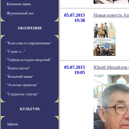
Книжная лавка
Журнальный зал
05.07.2015
Новая повесть Ар
19:38
ОБОЗРЕНИЯ
"Классики и современники"
"Слово о..."
"Тайная история творений"
05.07.2015
Юрий Михайлов и
"Книга писем"
19:05
"Кошачий ящик"
"Золотые прииски"
"Сердитые стрелы"
КУЛЬТУРА
Афиша