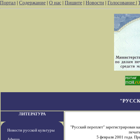
Портал
|
Содержание
|
О нас
|
Пишите
|
Новости
|
Голосование
|
"РУССК
ЛИТЕРАТУРА
"Русский переплет" зарегистрирован 
Новости русской культуры
печати
5 февраля 2001 года. П
Афиша