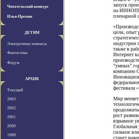
запуск прое
Читательский конкурс
на ИННОПР
пленарной 
Илья-Премия
«Производс
цели, опыт 
ДЕТЯМ
стратегичес
индустрии 
Электронные пампасы
также в ра
Фантастика
Интернет ка
производств
Форум
“умных” гор
компанию C
Инновацион
АРХИВ
федерально
фестиваля
Текущий
Мир меняетс
2003
технологиче
2002
продолжать
рост развив
2001
взрывное ув
2000
Глобальная 
сильное вли
1999
станет важ