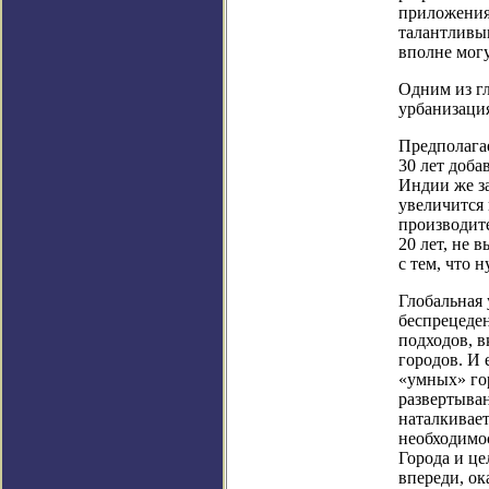
приложения
талантливы
вполне могу
Одним из г
урбанизаци
Предполагае
30 лет доба
Индии же за
увеличится 
производит
20 лет, не 
с тем, что 
Глобальная 
беспрецеде
подходов, 
городов. И 
«умных» гор
развертыва
наталкивае
необходимо
Города и ц
впереди, ок