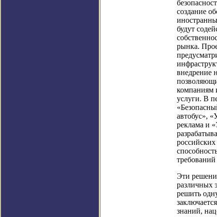
безопасност
создание о
иностранны
будут содей
собственно
рынка. Про
предусматр
инфраструк
внедрение н
позволяющи
компаниям 
услуги. В п
«Безопасны
автобус», «
реклама и 
разрабатыв
российских 
способност
требований
Эти решени
различных 
решить одну
заключаетс
знаний, на