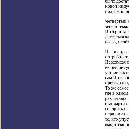
было доста
новой индус
подражания 
Четвертый 
экосистема
Интернета в
достаться к
всего, необ
Наконец, с
потребность
Невозможно
вещей без 
устройств 
сам Интерне
протоколов,
То же само
где в одном
различных 
стандартиза
говорить на
первыми нач
те, кто упу
амортизаци