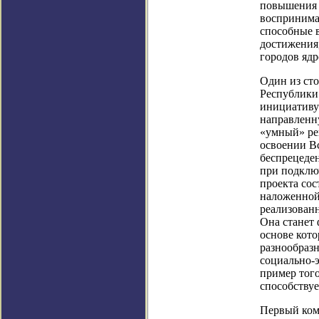
повышения 
воспринима
способные 
достижения
городов ядр
Один из ст
Республики
инициативу
направленн
«умный» ре
освоении В
беспрецеде
при подклю
проекта сос
наложенной
реализованн
Она станет
основе кот
разнообразн
социально-э
пример того
способству
Первый ком