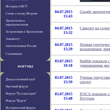
История в МГУ
04.07.2015
Google запатенто
Слово о полку Игореве
15:43
Хронология и
парахронология
04.07.2015
Самолет на солне
Астрономия и Хронология
15:32
Альмагест
04.07.2015
Первая генетичес
Запечатленная Россия
15:29
воскрешение дре
Сталиниана
03.07.2015
Hubble показала 
19:18
умирающими зве
ФОРУМЫ
03.07.2015
Ученые представ
Дискуссионный клуб
15:59
сердцу
Научный форум
Форум "Русская идея"
03.07.2015
НАСА показало с
15:48
Плутона
Форум "Курск"
Исторический форум