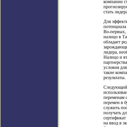
компании с
прогнозиру
стать лидер
Для эффект
потенциала
Во-первых, 
налицо в Та
обладает р
зарождающи
лидера, нео
Налицо и в
партнерства
условия дл
такие компа
результаты.
Следующий 
использова
переменам с
перемен в 
служить по
получать д
сертификат 
на ввод в э