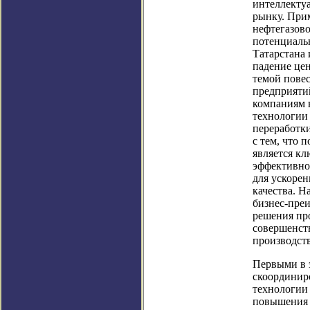
интеллекту
рынку. При
нефтегазов
потенциаль
Татарстана 
падение цен
темой пове
предприяти
компаниям 
технологии
переработки
с тем, что 
является к
эффективно
для ускоре
качества. Н
бизнес-преи
решения пр
совершенст
производств
Первыми в э
скоординир
технологии
повышения 