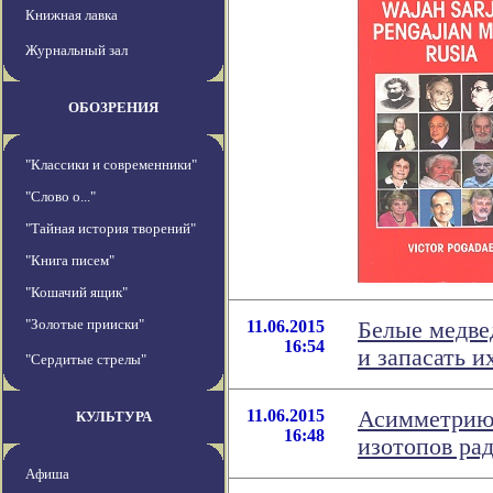
Книжная лавка
Журнальный зал
ОБОЗРЕНИЯ
"Классики и современники"
"Слово о..."
"Тайная история творений"
"Книга писем"
"Кошачий ящик"
"Золотые прииски"
11.06.2015
Белые медве
16:54
и запасать и
"Сердитые стрелы"
11.06.2015
Асимметрию 
КУЛЬТУРА
16:48
изотопов ра
Афиша