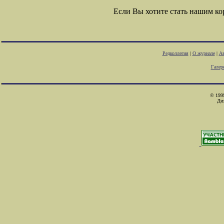
Если Вы хотите стать нашим к
Редколлегия
|
О журнале
|
Ав
Галер
© 1999
Ди