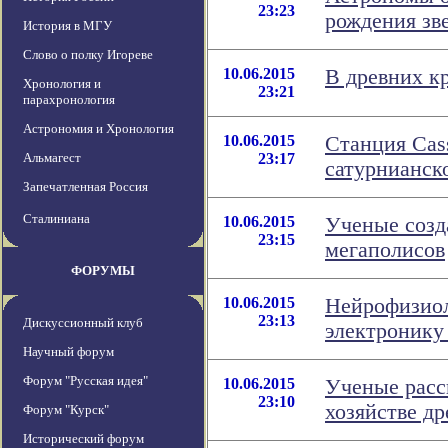
23:23
рождения зв
История в МГУ
Слово о полку Игореве
10.06.2015
В древних к
Хронология и
23:21
парахронология
Астрономия и Хронология
10.06.2015
Станция Cas
Альмагест
23:17
сатурнианск
Запечатленная Россия
Сталиниана
10.06.2015
Ученые созд
23:15
мегаполисов
ФОРУМЫ
10.06.2015
Нейрофизиол
23:13
Дискуссионный клуб
электронику
Научный форум
Форум "Русская идея"
10.06.2015
Ученые расс
23:10
хозяйстве д
Форум "Курск"
Исторический форум