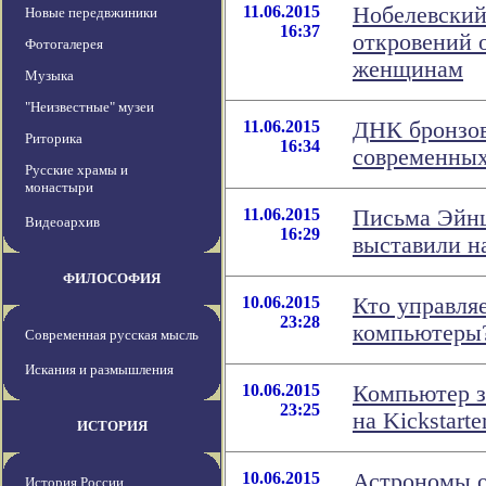
11.06.2015
Нобелевский
Новые передвжиники
16:37
откровений о
Фотогалерея
женщинам
Музыка
"Неизвестные" музеи
11.06.2015
ДНК бронзов
Риторика
16:34
современных
Русские храмы и
монастыри
11.06.2015
Письма Эйнш
Видеоархив
16:29
выставили н
ФИЛОСОФИЯ
10.06.2015
Кто управля
23:28
компьютеры
Современная русская мысль
Искания и размышления
10.06.2015
Компьютер з
23:25
на Kickstarte
ИСТОРИЯ
10.06.2015
Астрономы о
История России