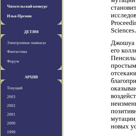
мутации 
Читательский конкурс
становит
исследо
Илья-Премия
Proceedi
Sciences
ДЕТЯМ
Джошуа П
Электронные пампасы
его колл
Фантастика
Пенсиль
Форум
простым
отсекаю
АРХИВ
благопр
оказыва
Текущий
воздейст
2003
неизмен
2002
позитив
2001
мутации
2000
новых у
1999