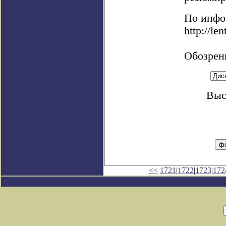
По инфо
http://le
Обозрен
Выс
<<
1721
|
1722
|
1723
|
172