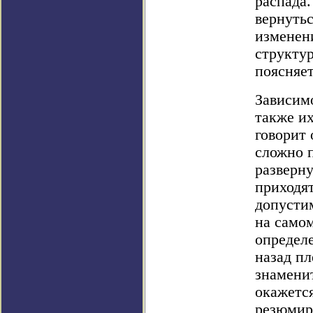
распада
вернутьс
изменен
структу
поясняе
Зависимо
также их
говорит 
сложно 
разверну
приходя
допусти
на само
определ
назад пл
знамени
окажетс
резюмир