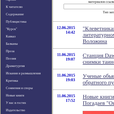
материалов ссылка
К читателю
Тип за
Содержание
Публицистика
12.06.2015
"Клеветникам
"Курск"
14:42
литературно
Кавказ
Воложина
Балканы
Проза
11.06.2015
Станция Daw
Поэзия
19:07
снимки таин
Драматургия
Искания и размышления
11.06.2015
Ученые объя
19:03
Критика
обратного п
Сомнения и споры
Новые книги
11.06.2015
Новые книги
17:52
Погадаев "О
У нас в гостях
Издательство