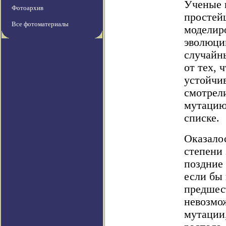
Ученые 
Фотоархив
простей
Все фотоматериалы
моделир
эволюции
случайн
от тех, 
устойчив
смотрел
мутацию,
списке.
Оказало
степени 
поздние
если бы 
предшес
невозмо
мутации,