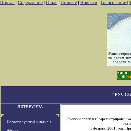
Портал
|
Содержание
|
О нас
|
Пишите
|
Новости
|
Голосование
|
"РУССК
ЛИТЕРАТУРА
"Русский переплет" зарегистрирован 
Новости русской культуры
печати
5 февраля 2001 года. П
Афиша