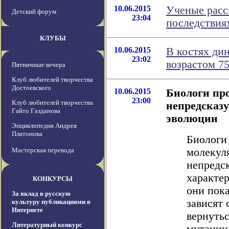
10.06.2015
Ученые расс
Детский форум
23:04
последствия
КЛУБЫ
10.06.2015
В костях ди
23:02
возрастом 7
Пятничные вечера
Клуб любителей творчества
Достоевского
10.06.2015
Биологи пр
23:00
Клуб любителей творчества
непредсказу
Гайто Газданова
эволюции
Энциклопедия Андрея
Платонова
Биологи
Мастерская перевода
молекул
непредс
характе
КОНКУРСЫ
они пок
За вклад в русскую
зависят 
культуру публикациями в
Интернете
вернутьс
Литературный конкурс