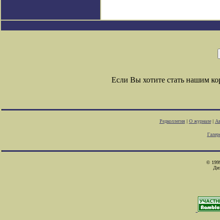
Если Вы хотите стать нашим к
Редколлегия
|
О журнале
|
Ав
Галер
© 1999
Ди