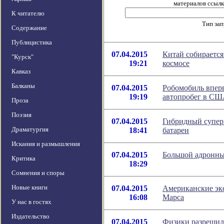
материалов ссылка
К читателю
Тип за
Содержание
Публицистика
07.04.2015
Китай собирается
"Курск"
19:21
космосе
Кавказ
Балканы
07.04.2015
Робомобиль впер
19:19
автопробег в С
Проза
Поэзия
07.04.2015
Гибридный супер
Драматургия
18:41
батареи
Искания и размышления
07.04.2015
Большой адронный
Критика
18:29
Сомнения и споры
Новые книги
07.04.2015
Американские эк
16:08
Марса
У нас в гостях
Издательство
07.04.2015
Физики разрешил