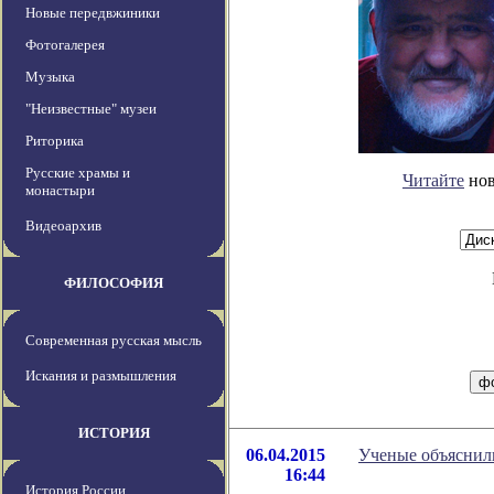
Новые передвжиники
Фотогалерея
Музыка
"Неизвестные" музеи
Риторика
Русские храмы и
Читайте
нов
монастыри
Видеоархив
ФИЛОСОФИЯ
Современная русская мысль
Искания и размышления
ИСТОРИЯ
06.04.2015
Ученые объяснили
16:44
История России