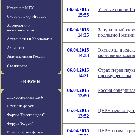
История в МГУ
06.04.2015
Ученые нашли Ро
15:55
Слово о полку Игореве
Хронология и
06.04.2015
Запущенный сквоз
парахронология
14:35
подледной жизни
Астрономия и Хронология
Альмагест
06.04.2015
Эксперты предск
14:33
мобильных комп
Запечатленная Россия
Сталиниана
06.04.2015
Страх перед пау
14:31
преимуществом
ФОРУМЫ
06.04.2015
Россия совершил
13:59
Дискуссионный клуб
Научный форум
05.04.2015
ЦЕРН перезапуст
Форум "Русская идея"
13:52
Форум "Курск"
04.04.2015
ЦЕРН назвал сро
Исторический форум