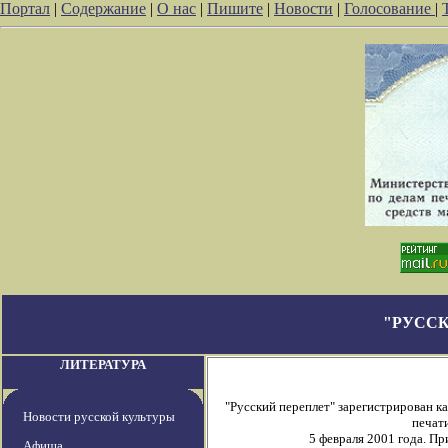
Портал
|
Содержание
|
О нас
|
Пишите
|
Новости
|
Голосование
|
"РУССК
ЛИТЕРАТУРА
"Русский переплет" зарегистрирован 
Новости русской культуры
печати
5 февраля 2001 года. П
Афиша