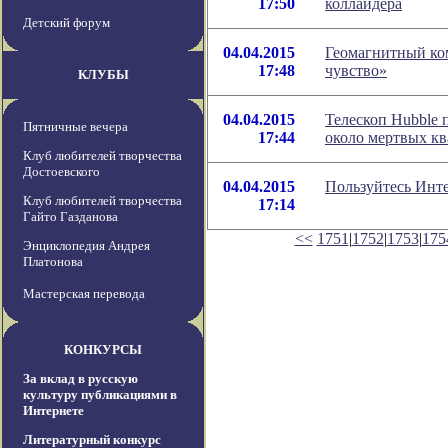
17:50
коллайдера
Детский форум
04.04.2015
Геомагнитный ко
17:48
чувство»
КЛУБЫ
04.04.2015
Телескоп Hubble 
Пятничные вечера
17:44
около мертвых кв
Клуб любителей творчества
Достоевского
04.04.2015
Пользуйтесь Инте
Клуб любителей творчества
17:14
Гайто Газданова
<<
1751
|
1752
|
1753
|
175
Энциклопедия Андрея
Платонова
Мастерская перевода
КОНКУРСЫ
За вклад в русскую
культуру публикациями в
Интернете
Литературный конкурс