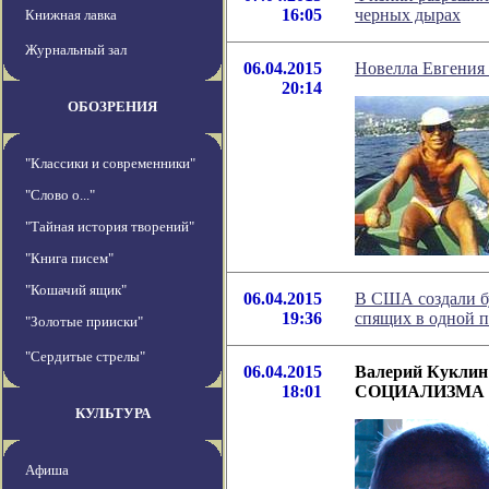
16:05
черных дырах
Книжная лавка
Журнальный зал
06.04.2015
Новелла Евгения
20:14
ОБОЗРЕНИЯ
"Классики и современники"
"Слово о..."
"Тайная история творений"
"Книга писем"
"Кошачий ящик"
06.04.2015
В США создали б
19:36
спящих в одной п
"Золотые прииски"
"Сердитые стрелы"
06.04.2015
Валерий Кукл
18:01
СОЦИАЛИЗМА
КУЛЬТУРА
Афиша