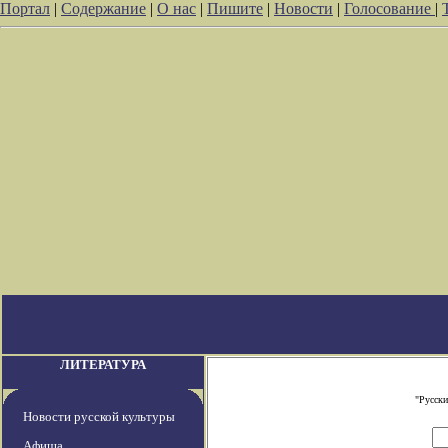
Портал
|
Содержание
|
О нас
|
Пишите
|
Новости
|
Голосование
|
ЛИТЕРАТУРА
"Русски
Новости русской культуры
Афиша