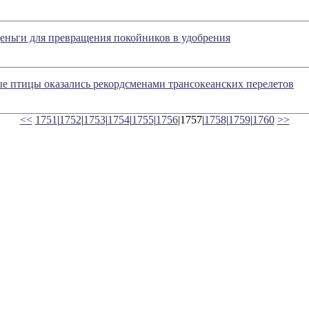
еньги для превращения покойников в удобрения
е птицы оказались рекордсменами трансокеанских перелетов
<<
1751
|
1752
|
1753
|
1754
|
1755
|
1756
|1757|
1758
|
1759
|
1760
>>