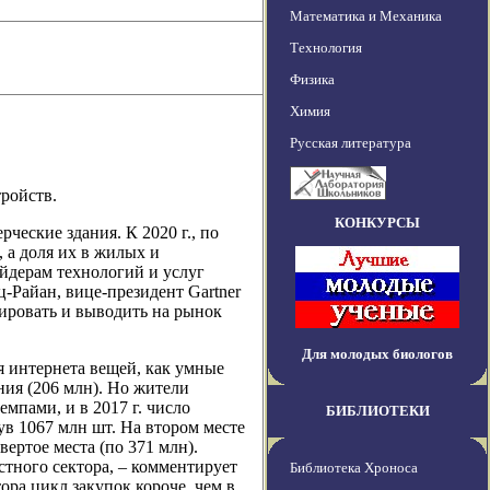
Математика и Механика
Технология
Физика
Химия
Русская литература
тройств.
КОНКУРСЫ
ческие здания. К 2020 г., по
 а доля их в жилых и
йдерам технологий и услуг
-Райан, вице-президент Gartner
ировать и выводить на рынок
Для молодых биологов
я интернета вещей, как умные
ния (206 млн). Но жители
мпами, и в 2017 г. число
БИБЛИОТЕКИ
в 1067 млн шт. На втором месте
вертое места (по 371 млн).
стного сектора, – комментирует
Библиотека Хроноса
тора цикл закупок короче, чем в