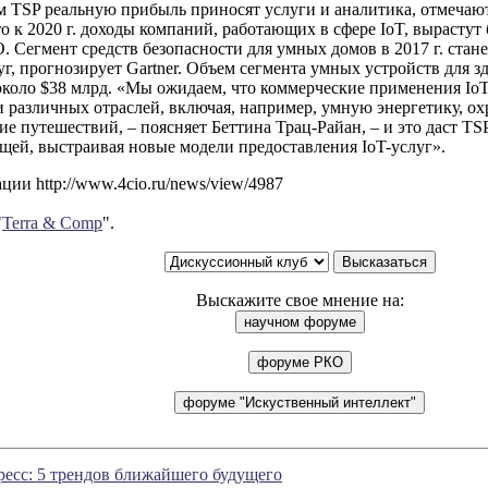
 TSP реальную прибыль приносят услуги и аналитика, отмечают
о к 2020 г. доходы компаний, работающих в сфере IoT, вырастут 
 Сегмент средств безопасности для умных домов в 2017 г. стан
г, прогнозирует Gartner. Объем сегмента умных устройств для з
 около $38 млрд. «Мы ожидаем, что коммерческие применения IoT
и различных отраслей, включая, например, умную энергетику, 
е путешествий, – поясняет Беттина Трац-Райан, – и это даст T
щей, выстраивая новые модели предоставления IoT-услуг».
ии http://www.4cio.ru/news/view/4987
"
Terra & Comp
".
Выскажите свое мнение на:
есс: 5 трендов ближайшего будущего