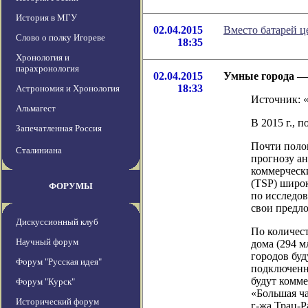
История в МГУ
02.04.2015
Вместо батарей ц
Слово о полку Игореве
18:35
Хронология и
парахронология
02.04.2015
Умные города —
18:33
Астрономия и Хронология
Источник: 
Альмагест
В 2015 г., 
Запечатленная Россия
Почти полов
Сталиниана
прогнозу ан
коммерческ
(TSP) широк
ФОРУМЫ
по исследо
свои предл
Дискуссионный клуб
По количест
Научный форум
дома (294 м
городов буд
Форум "Русская идея"
подключенн
будут комме
Форум "Курск"
«Большая ча
Исторический форум
г-жа Трац-Р