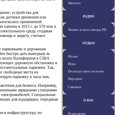
Научпоп
ение, устройства для
РАДИО
 как датчики движения или
овательских применений
н единиц в 2015 г. до 570 млн к
Читают и поют авторы РП
лектуальную среду, создавая
помощь и защиту, считают
ОТДЫХ
ии парковками и дорожным
бен быстро дать выигрыш за
Музеи
и и штате Калифорния в США
тирующих дорожную обстановку в
Игры
теллектуальные парковки. Так,
Песни русского застолья
е свободные места на
ующую парковку в часы пик.
Народное
авления для бизнеса. Например,
Смешное
троенными зарядными станциями
ки электромобилей. Специальные
анции для подзарядки, передавая
О НАС
я в инфраструктуру, но
Редколлегия