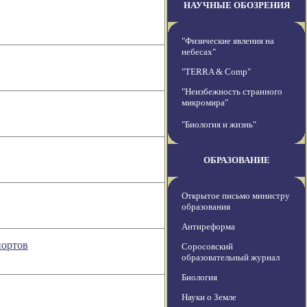
НАУЧНЫЕ ОБОЗРЕНИЯ
"Физические явления на
небесах"
"TERRA & Comp"
"Неизбежность странного
микромира"
"Биология и жизнь"
ОБРАЗОВАНИЕ
Открытое письмо министру
образования
Антиреформа
портов
Соросовский
образовательный журнал
Биология
Науки о Земле