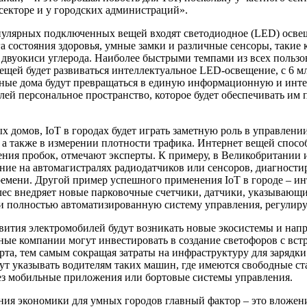
секторе и у городских администраций».
пулярных подключенных вещей входят светодиодное (LED) освещ
 состояния здоровья, умные замки и различные сенсоры, такие
 двуокиси углерода. Наиболее быстрыми темпами из всех польз
ещей будет развиваться интеллектуальное LED-освещение, с 6 мл
мные дома будут превращаться в единую информационную и интел
лей персональное пространство, которое будет обеспечивать им 
 домов, IoT в городах будет играть заметную роль в управлен
а также в измерении плотности трафика. Интернет вещей спосо
нения пробок, отмечают эксперты. К примеру, в Великобритани
ение на автомагистралях радиодатчиков или сенсоров, диагнос
емени. Другой пример успешного применения IoT в городе – ин
ес внедряет новые парковочные счетчики, датчики, указывающи
 и полностью автоматизированную систему управления, регулир
вития электромобилей будут возникать новые экосистемы и напр
ные компании могут инвестировать в создание светофоров с вс
рта, тем самым сокращая затраты на инфраструктуру для заряд
ут указывать водителям таких машин, где имеются свободные ст
ез мобильные приложения или бортовые системы управления.
ния экономики для умных городов главный фактор – это вложени