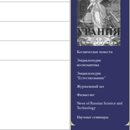
Космические новости
Энциклопедия
космонавтика
Энциклопедия
"Естествознание"
Журнальный зал
Физматлит
News of Russian Science and
Technology
Научные семинары