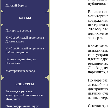
публичном 
Детский форум
В число по
мониторинга
КЛУБЫ
содержания
интернета в
2020-му. У
Пятничные вечера
для их жите
Клуб любителей творчества
эксперты.
Достоевского
Кроме жилых
Клуб любителей творчества
движением, 
Гайто Газданова
счет устра
идет внедр
Энциклопедия Андрея
Платонова
реальном вр
Лос-Анджел
Мастерская перевода
паркингах,
По мере раз
КОНКУРСЫ
автомобиль
для транспо
За вклад в русскую
датчики буд
культуру публикациями в
данные чер
Интернете
С точки зре
Литературный конкурс