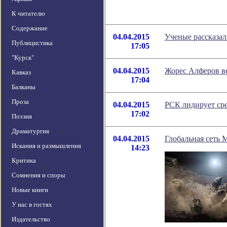
К читателю
Содержание
04.04.2015
Ученые рассказал
Публицистика
17:05
"Курск"
04.04.2015
Жорес Алферов в
Кавказ
17:04
Балканы
Проза
04.04.2015
РСК лидирует сре
17:02
Поэзия
Драматургия
04.04.2015
Глобальная сеть
Искания и размышления
14:23
Критика
Сомнения и споры
Новые книги
У нас в гостях
Издательство