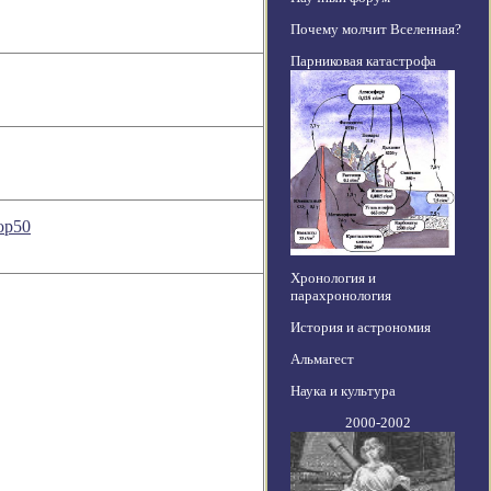
Почему молчит Вселенная?
Парниковая катастрофа
op50
Хронология и
парахронология
История и астрономия
Альмагест
Наука и культура
2000-2002