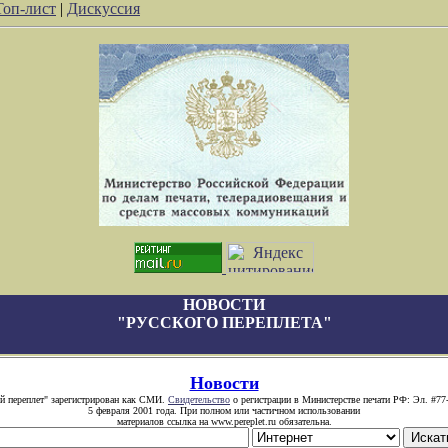
Топ-лист
|
Дискуссия
НОВОСТИ
"РУССКОГО ПЕРЕПЛЕТА"
Новости
й переплет" зарегистрирован как СМИ.
Свидетельство
о регистрации в Министерстве печати РФ: Эл. #77
5 февраля 2001 года. При полном или частичном использовании
материалов ссылка на www.pereplet.ru обязательна.