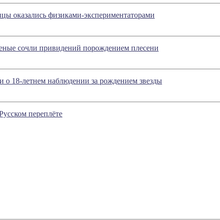
нцы оказались физиками-экспериментаторами
еные сочли привидений порождением плесени
и о 18-летнем наблюдении за рождением звезды
Русском переплёте