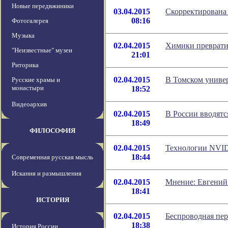
Новые передвжиники
03.04.2015
Скорректирована
08:16
Фотогалерея
Музыка
02.04.2015
Химики преврати
"Неизвестные" музеи
21:01
Риторика
02.04.2015
В Томском униве
Русские храмы и
монастыри
18:52
Видеоархив
02.04.2015
В России вводятс
18:49
ФИЛОСОФИЯ
02.04.2015
Технологии NVID
18:44
Современная русская мысль
Искания и размышления
02.04.2015
Мнение: Евгений 
18:41
ИСТОРИЯ
02.04.2015
Беспроводная пер
18:38
История России