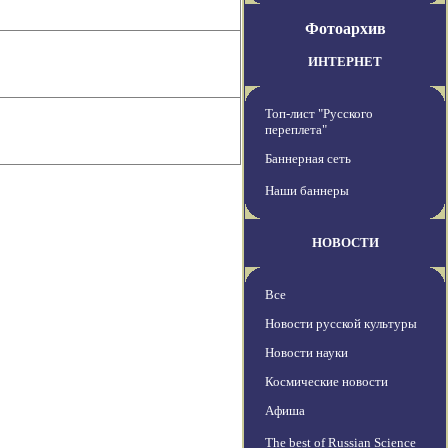
Фотоархив
ИНТЕРНЕТ
Топ-лист "Русского
переплета"
Баннерная сеть
Наши баннеры
НОВОСТИ
Все
Новости русской культуры
Новости науки
Космические новости
Афиша
The best of Russian Science