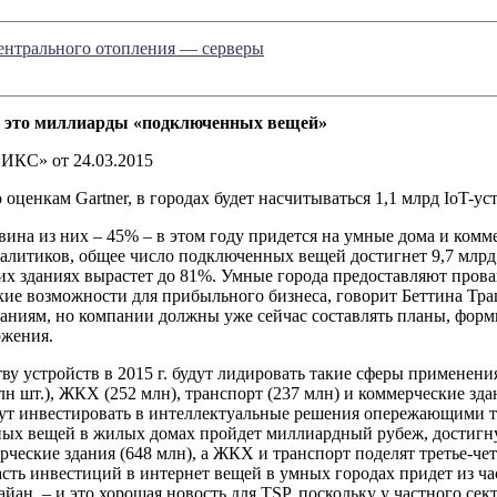
ентрального отопления — серверы
 это миллиарды «подключенных вещей»
«ИКС» от 24.03.2015
по оценкам Gartner, в городах будет насчитываться 1,1 млрд IoT-ус
ина из них – 45% – в этом году придется на умные дома и коммер
алитиков, общее число подключенных вещей достигнет 9,7 млрд,
их зданиях вырастет до 81%. Умные города предоставляют прова
ие возможности для прибыльного бизнеса, говорит Беттина Трац
ваниям, но компании должны уже сейчас составлять планы, форм
ожения.
ву устройств в 2015 г. будут лидировать такие сферы применени
лн шт.), ЖКХ (252 млн), транспорт (237 млн) и коммерческие зда
ут инвестировать в интеллектуальные решения опережающими те
ых вещей в жилых домах пройдет миллиардный рубеж, достигну
рческие здания (648 млн), а ЖКХ и транспорт поделят третье-чет
сть инвестиций в интернет вещей в умных городах придет из ча
айан, – и это хорошая новость для TSP, поскольку у частного сек