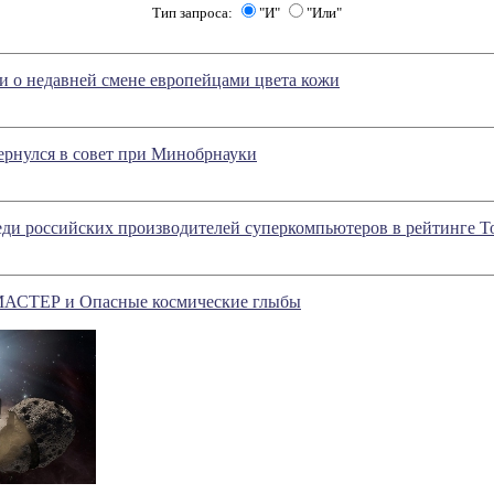
Тип запроса:
"И"
"Или"
и о недавней смене европейцами цвета кожи
ернулся в совет при Минобрнауки
ди российских производителей суперкомпьютеров в рейтинге T
 МАСТЕР и Опасные космические глыбы