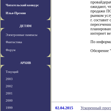
провайдерам
Читательский конкурс
ожидают, чт
продажи ПО.
Илья-Премия
рынком услу
г. составит
пересечени
ДЕТЯМ
планировани
интернет ве
Электронные пампасы
По информац
Фантастика
Форум
Обозрение 
АРХИВ
Текущий
2003
2002
2001
2000
1999
02.04.2015
Ускоренный прогр