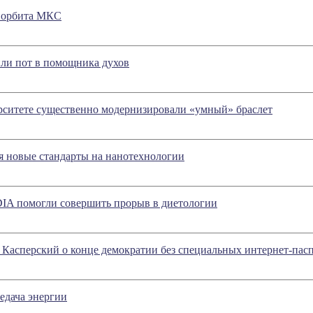
 орбита МКС
ли пот в помощника духов
рситете существенно модернизировали «умный» браслет
я новые стандарты на нанотехнологии
IA помогли совершить прорыв в диетологии
Касперский о конце демократии без специальных интернет-пас
едача энергии