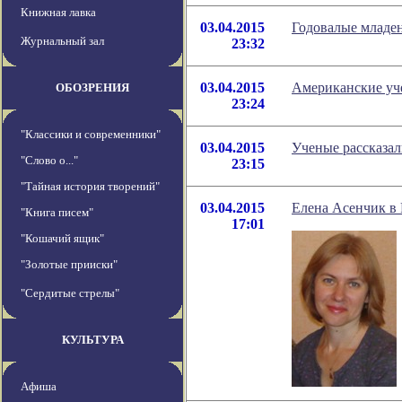
Книжная лавка
03.04.2015
Годовалые младе
Журнальный зал
23:32
03.04.2015
Американские уч
ОБОЗРЕНИЯ
23:24
"Классики и современники"
03.04.2015
Ученые рассказал
"Слово о..."
23:15
"Тайная история творений"
03.04.2015
Елена Асенчик в 
"Книга писем"
17:01
"Кошачий ящик"
"Золотые прииски"
"Сердитые стрелы"
КУЛЬТУРА
Афиша