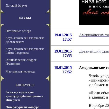
Детский форум
КЛУБЫ
Пятничные вечера
19.01.2015
Американским то
Клуб любителей творчества
17:57
Достоевского
Клуб любителей творчества
19.01.2015
Древнейший фраг
Гайто Газданова
17:55
Энциклопедия Андрея
Платонова
19.01.2015
Американские се
Мастерская перевода
17:52
Чтобы увиде
«шейкером»
сообщается 
КОНКУРСЫ
За вклад в русскую
«Люди обычн
культуру публикациями в
в зданиях и
Интернете
В ноябре 20
Литературный конкурс