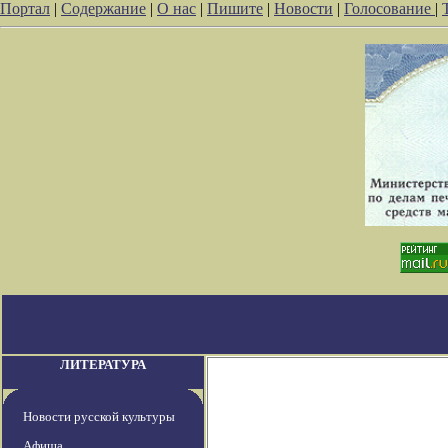
Портал
|
Содержание
|
О нас
|
Пишите
|
Новости
|
Голосование
|
ЛИТЕРАТУРА
Новости русской культуры
Афиша