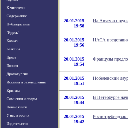
К читателю
Содержание
20.01.2015
На Amazon предло
Публицистика
19:58
"Курск"
20.01.2015
НАСА представил
Кавказ
19:56
Балканы
Проза
20.01.2015
Французы предло
19:54
Поэзия
Драматургия
20.01.2015
Нобелевский лау
Искания и размышления
19:51
Критика
20.01.2015
В Петербурге нач
Сомнения и споры
19:44
Новые книги
У нас в гостях
20.01.2015
Роспотребнадзор 
19:42
Издательство