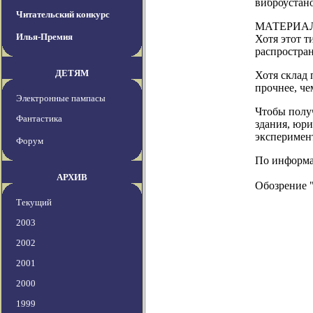
виброустано
Читательский конкурс
МАТЕРИАЛЫ 
Илья-Премия
Хотя этот т
распростра
ДЕТЯМ
Хотя склад 
прочнее, че
Электронные пампасы
Чтобы получ
Фантастика
здания, юри
эксперимент
Форум
По информаци
АРХИВ
Обозрение 
Текущий
2003
2002
2001
2000
1999