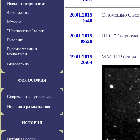
Новые передвжиники
Фотогалерея
20.01.2015
С помощью Cisco 
15:40
Музыка
"Неизвестные" музеи
20.01.2015
НПО "Энергомаш" 
Риторика
08:20
Русские храмы и
монастыри
19.01.2015
МАСТЕР открыл я
20:04
Видеоархив
ФИЛОСОФИЯ
Современная русская мысль
Искания и размышления
ИСТОРИЯ
История России