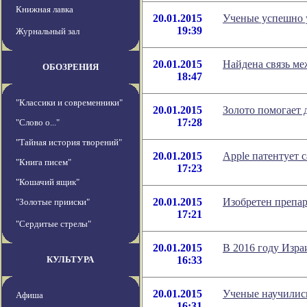
Книжная лавка
20.01.2015
Ученые успешно 
19:39
Журнальный зал
20.01.2015
Найдена связь ме
ОБОЗРЕНИЯ
18:47
"Классики и современники"
20.01.2015
Золото помогает 
17:28
"Слово о..."
"Тайная история творений"
20.01.2015
Apple патентует
"Книга писем"
17:23
"Кошачий ящик"
20.01.2015
Изобретен препар
"Золотые прииски"
17:21
"Сердитые стрелы"
20.01.2015
В 2016 году Изра
КУЛЬТУРА
16:33
20.01.2015
Ученые научились
Афиша
16:31