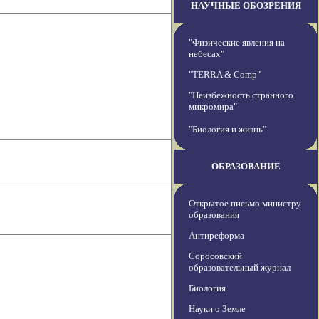
НАУЧНЫЕ ОБОЗРЕНИЯ
"Физические явления на
небесах"
"TERRA & Comp"
"Неизбежность странного
микромира"
"Биология и жизнь"
ОБРАЗОВАНИЕ
Открытое письмо министру
образования
Антиреформа
Соросовский
образовательный журнал
Биология
Науки о Земле