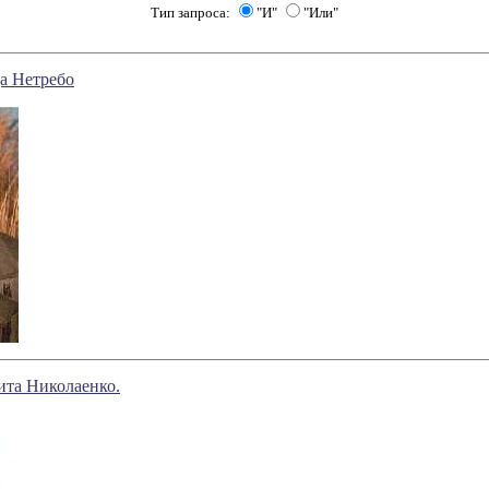
Тип запроса:
"И"
"Или"
а Нетребо
ита Николаенко.