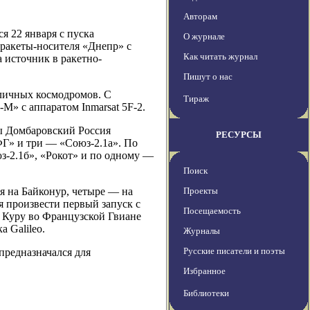
Авторам
я 22 января с пуска
О журнале
ракеты-носителя «Днепр» с
Как читать журнал
 источник в ракетно-
Пишут о нас
зличных космодромов. С
Тираж
М» с аппаратом Inmarsat 5F-2.
зы Домбаровский Россия
РЕСУРСЫ
ФГ» и три — «Союз-2.1а». По
юз-2.1б», «Рокот» и по одному —
Поиск
ся на Байконур, четыре — на
Проекты
я произвести первый запуск с
Посещаемость
а Куру во Французской Гвиане
 Galileo.
Журналы
Русские писатели и поэты
предназначался для
Избранное
Библиотеки