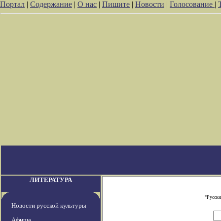
Портал
|
Содержание
|
О нас
|
Пишите
|
Новости
|
Голосование
|
ЛИТЕРАТУРА
"Русски
Новости русской культуры
Афиша