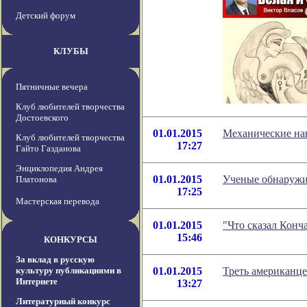
Детский форум
КЛУБЫ
Пятничные вечера
Клуб любителей творчества
Достоевского
01.01.2015
Механические на
Клуб любителей творчества
17:27
Гайто Газданова
Энциклопедия Андрея
01.01.2015
Ученые обнаружил
Платонова
17:25
Мастерская перевода
01.01.2015
"Что сказал Конч
15:46
КОНКУРСЫ
За вклад в русскую
культуру публикациями в
01.01.2015
Треть американце
Интернете
13:27
Литературный конкурс