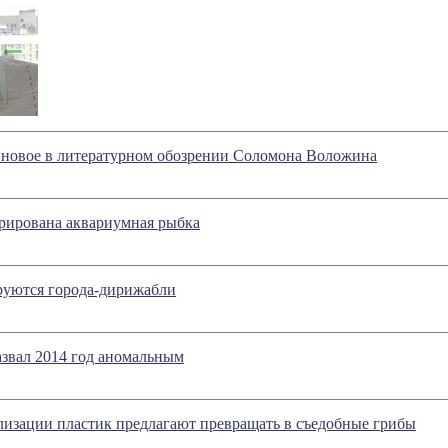
- новое в литературном обозрении Соломона Воложина
рирована аквариумная рыбка
руются города-дирижабли
звал 2014 год аномальным
изации пластик предлагают превращать в съедобные грибы