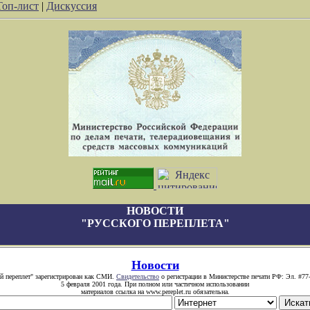
Топ-лист
|
Дискуссия
НОВОСТИ
"РУССКОГО ПЕРЕПЛЕТА"
Новости
й переплет" зарегистрирован как СМИ.
Свидетельство
о регистрации в Министерстве печати РФ: Эл. #77
5 февраля 2001 года. При полном или частичном использовании
материалов ссылка на www.pereplet.ru обязательна.