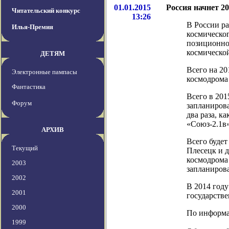
01.01.2015
Россия начнет 20
Читательский конкурс
13:26
В России ра
Илья-Премия
космическо
позиционно
космической
ДЕТЯМ
Всего на 20
Электронные пампасы
космодрома 
Фантастика
Всего в 201
Форум
запланиров
два раза, к
«Союз-2.1в»
АРХИВ
Всего будет
Текущий
Плесецк и д
космодрома 
2003
запланирова
2002
В 2014 году
2001
государстве
2000
По информаци
1999