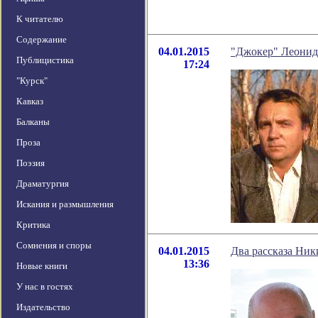
К читателю
Содержание
04.01.2015
"Джокер" Леонид
Публицистика
17:24
"Курск"
Кавказ
Балканы
Проза
Поэзия
Драматургия
Искания и размышления
Критика
Сомнения и споры
04.01.2015
Два рассказа Ник
13:36
Новые книги
У нас в гостях
Издательство