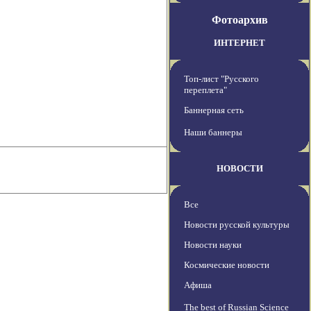
Фотоархив
ИНТЕРНЕТ
Топ-лист "Русского
переплета"
Баннерная сеть
Наши баннеры
НОВОСТИ
Все
Новости русской культуры
Новости науки
Космические новости
Афиша
The best of Russian Science