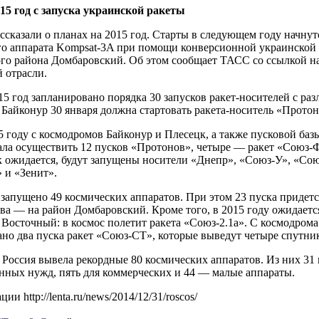
15 год с запуска украинской ракеты
ссказали о планах на 2015 год. Старты в следующем году начнутс
го аппарата Kompsat-3A при помощи конверсионной украинской 
го района Домбаровский. Об этом сообщает ТАСС со ссылкой на
 отрасли.
15 год запланировано порядка 30 запусков ракет-носителей с ра
Байконур 30 января должна стартовать ракета-носитель «Протон-
5 году с космодромов Байконур и Плесецк, а также пусковой ба
ала осуществить 12 пусков «Протонов», четыре — ракет «Союз-
ак ожидается, будут запущены носители «Днепр», «Союз-У», «Со
 и «Зенит».
 запущено 49 космических аппаратов. При этом 23 пуска придет
ва — на район Домбаровский. Кроме того, в 2015 году ожидаетс
Восточный: в космос полетит ракета «Союз-2.1а». С космодром
но два пуска ракет «Союз-СТ», которые выведут четыре спутника
 Россия вывела рекордные 80 космических аппаратов. Из них 31 
нных нужд, пять для коммерческих и 44 — малые аппараты.
и http://lenta.ru/news/2014/12/31/roscos/