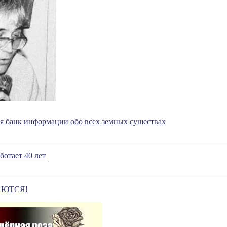
я банк информации обо всех земных существах
ботает 40 лет
АЮТСЯ!