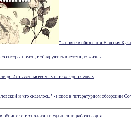
" - новое в обозрении Валерия Кук
носенсоры помогут обнаружить внеземную жизнь
и до 25 тысяч насекомых в новогодних елках
аловский и что сказалось." - новое в литературном обозрении 
в обвинили технологии в удлинении рабочего дня