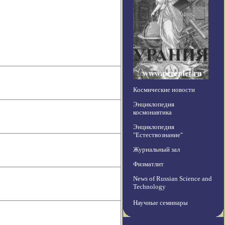
Космические новости
Энциклопедия
космонавтика
Энциклопедия
"Естествознание"
Журнальный зал
Физматлит
News of Russian Science and
Technology
Научные семинары