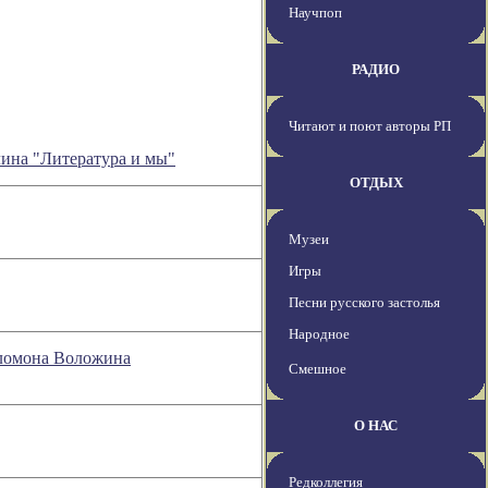
Научпоп
РАДИО
Читают и поют авторы РП
лина "Литература и мы"
ОТДЫХ
Музеи
Игры
Песни русского застолья
Народное
Соломона Воложина
Смешное
О НАС
Редколлегия