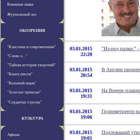
Книжная лавка
Журнальный зал
ОБОЗРЕНИЯ
"Классики и современники"
03.01.2015
"Из-под палки." 
22:20
"Слово о..."
"Тайная история творений"
03.01.2015
В Англии проопе
"Книга писем"
20:54
"Кошачий ящик"
03.01.2015
На Венере плани
"Золотые прииски"
19:31
"Сердитые стрелы"
03.01.2015
Гидрометцентр на
19:06
КУЛЬТУРА
03.01.2015
Подлежащий утил
Афиша
19:01