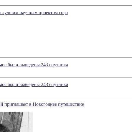
 лучшим научным проектом года
смос были выведены 243 спутника
смос были выведены 243 спутника
й приглашает в Новогоднее путешествие