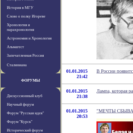
История в МГУ
Слово о полку Игореве
Хронология и
парахронология
Астрономия и Хронология
Альмагест
Запечатленная Россия
Сталиниана
01.01.2015
В России появитс
21:42
ФОРУМЫ
01.01.2015
Лампа, которая ра
Дискуссионный клуб
21:38
Научный форум
01.01.2015
"МЕЧТЫ СБЫВ
Форум "Русская идея"
20:53
Форум "Курск"
Исторический форум