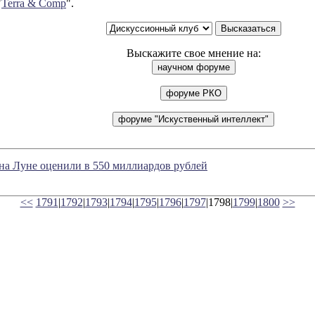
"
Terra & Comp
".
Выскажите свое мнение на:
на Луне оценили в 550 миллиардов рублей
<<
1791
|
1792
|
1793
|
1794
|
1795
|
1796
|
1797
|1798|
1799
|
1800
>>