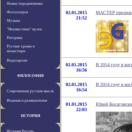
Новые передвжиники
Фотогалерея
02.01.2015
МАСТЕР признан
21:52
Музыка
"Неизвестные" музеи
Риторика
Русские храмы и
монастыри
Видеоархив
02.01.2015
В 2014 году в ко
16:56
ФИЛОСОФИЯ
02.01.2015
В 2014 году в ко
16:54
Современная русская мысль
Искания и размышления
01.01.2015
Юрий Косаговски
22:03
ИСТОРИЯ
История России