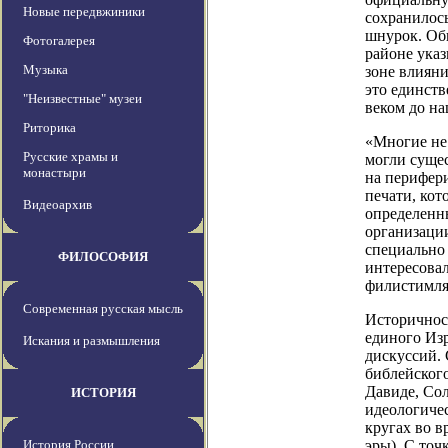
Новые передвжиники
сохранилось
шнурок. Об
Фотогалерея
районе указ
Музыка
зоне влияни
это единств
"Неизвестные" музеи
веком до на
Риторика
«Многие не 
Русские храмы и
могли сущес
монастыри
на перифер
печати, кот
Видеоархив
определенн
организаци
специально
ФИЛОСОФИЯ
интересова
филистимля
Современная русская мысль
Историчност
единого Изр
Искания и размышления
дискуссий. 
библейского
Давиде, Со
ИСТОРИЯ
идеологиче
кругах во в
История России
эры). С точ