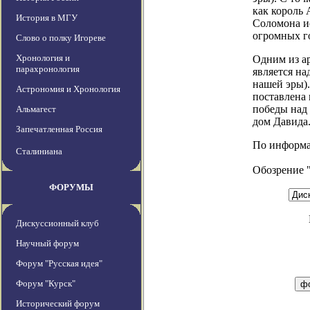
как король
История в МГУ
Соломона и
огромных го
Слово о полку Игореве
Хронология и
Одним из а
парахронология
является на
нашей эры).
Астрономия и Хронология
поставлена 
победы над 
Альмагест
дом Давида
Запечатленная Россия
По информаци
Сталиниана
Обозрение 
ФОРУМЫ
Дискуссионный клуб
Научный форум
Форум "Русская идея"
Форум "Курск"
Исторический форум