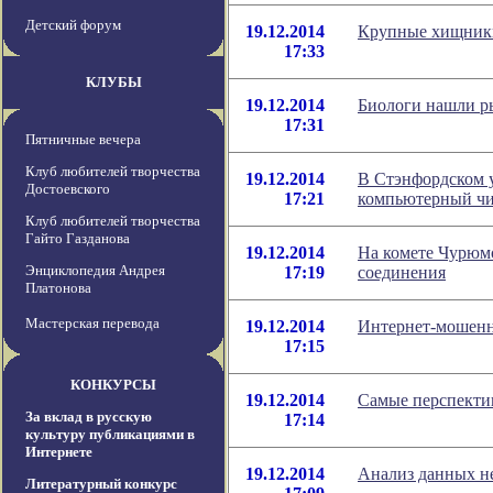
Детский форум
19.12.2014
Крупные хищники
17:33
КЛУБЫ
19.12.2014
Биологи нашли р
17:31
Пятничные вечера
Клуб любителей творчества
19.12.2014
В Стэнфордском 
Достоевского
17:21
компьютерный ч
Клуб любителей творчества
Гайто Газданова
19.12.2014
На комете Чурюм
Энциклопедия Андрея
17:19
соединения
Платонова
Мастерская перевода
19.12.2014
Интернет-мошенн
17:15
КОНКУРСЫ
19.12.2014
Самые перспекти
За вклад в русскую
17:14
культуру публикациями в
Интернете
19.12.2014
Анализ данных не
Литературный конкурс