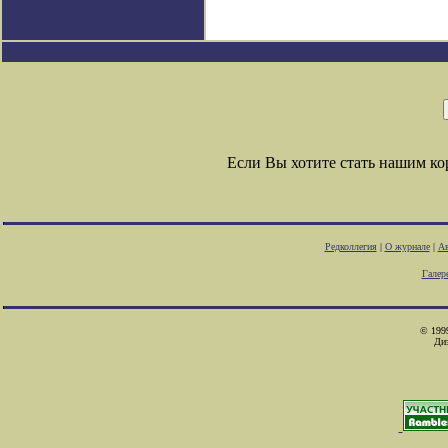
Если Вы хотите стать нашим к
Редколлегия
|
О журнале
|
Ав
Галер
© 1999
Ди