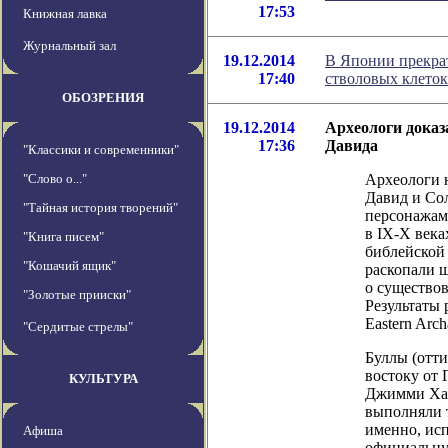
17:53
Книжная лавка
Журнальный зал
19.12.2014
В Японии прекра
17:40
стволовых клеток
ОБОЗРЕНИЯ
19.12.2014
Археологи доказ
17:36
Давида
"Классики и современники"
"Слово о..."
Археологи н
Давид и Со
"Тайная история творений"
персонажам
в IX-X века
"Книга писем"
библейской 
"Кошачий ящик"
раскопали 
о существов
"Золотые прииски"
Результаты 
Eastern Arch
"Сердитые стрелы"
Буллы (отти
востоку от 
КУЛЬТУРА
Джимми Хар
выполняли 
именно, исп
Афиша
официальну