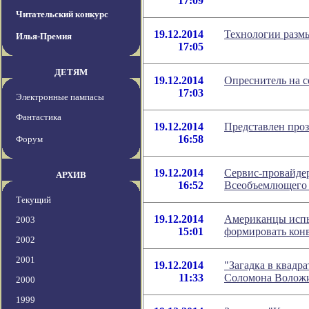
17:09
Читательский конкурс
19.12.2014
Технологии разм
Илья-Премия
17:05
ДЕТЯМ
19.12.2014
Опреснитель на 
17:03
Электронные пампасы
Фантастика
19.12.2014
Представлен проз
16:58
Форум
19.12.2014
Сервис-провайдер
АРХИВ
16:52
Всеобъемлющего
Текущий
19.12.2014
Американцы испы
2003
15:01
формировать кон
2002
2001
19.12.2014
"Загадка в квадра
11:33
Соломона Волож
2000
1999