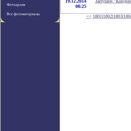
19.12.2014
Запущен "Кондор
Фотоархив
08:25
Все фотоматериалы
<<
1801
|
1802
|
1803
|
180