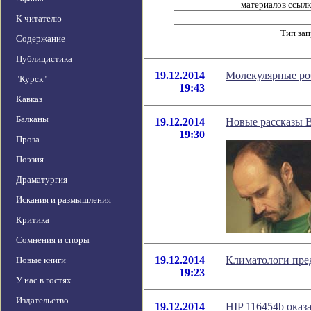
материалов ссылка
К читателю
Тип за
Содержание
Публицистика
19.12.2014
Молекулярные ро
"Курск"
19:43
Кавказ
Балканы
19.12.2014
Новые рассказы 
19:30
Проза
Поэзия
Драматургия
Искания и размышления
Критика
Сомнения и споры
19.12.2014
Климатологи пред
Новые книги
19:23
У нас в гостях
Издательство
19.12.2014
HIP 116454b оказа