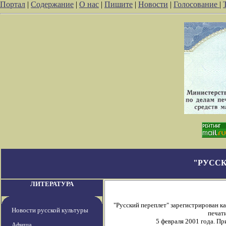
Портал
|
Содержание
|
О нас
|
Пишите
|
Новости
|
Голосование
|
"РУССК
ЛИТЕРАТУРА
"Русский переплет" зарегистрирован 
Новости русской культуры
печати
5 февраля 2001 года. П
Афиша