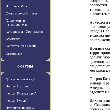
полученные
обработки. 
История в МГУ
тигеля — с
Слово о полку Игореве
высокотемпе
Хронология и
Археологи п
парахронология
выплавки у
народы Сев
Астрономия и Хронология
технология
Альмагест
обнаруженн
Запечатленная Россия
Древние ск
территорию
Сталиниана
добычи мор
археологи,
свидетельс
ФОРУМЫ
металлов к 
Остров Баф
Дискуссионный клуб
Канаде и р
Научный форум
Америка и о
отделяет мо
Форум "Русская идея"
Викинги пр
Форум "Курск"
из Скандина
Исторический форум
поисках луч