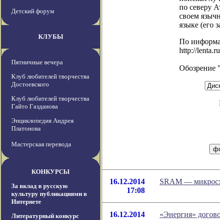
по северу 
Детский форум
своем языч
языке (его 
КЛУБЫ
По информ
http://lenta
Пятничные вечера
Обозрение 
Клуб любителей творчества
Достоевского
Клуб любителей творчества
Гайто Газданова
Энциклопедия Андрея
Платонова
Мастерская перевода
КОНКУРСЫ
16.12.2014
SRAM — микросхе
За вклад в русскую
17:08
культуру публикациями в
Интернете
16.12.2014
«Энергия» догово
Литературный конкурс