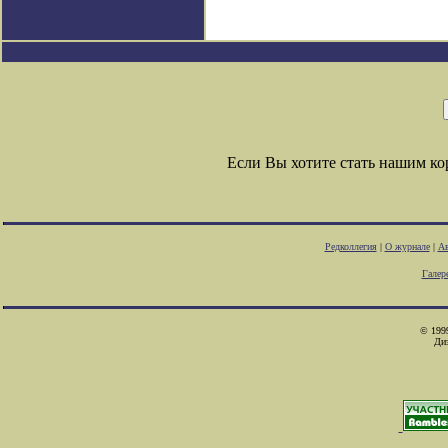
Если Вы хотите стать нашим к
Редколлегия
|
О журнале
|
Ав
Галер
© 1999
Ди