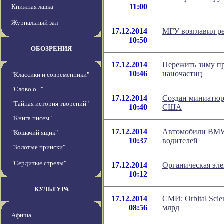
11:00
Книжная лавка
Журнальный зал
17.12.2014
МГУ возглавил р
10:50
ОБОЗРЕНИЯ
17.12.2014
Пережить зиму п
10:46
наночастиц
"Классики и современники"
"Слово о..."
17.12.2014
Создан миниатюр
"Тайная история творений"
10:40
США
"Книга писем"
17.12.2014
Автомобили BMW б
"Кошачий ящик"
10:37
водителей
"Золотые прииски"
"Сердитые стрелы"
17.12.2014
Органическая эле
10:12
КУЛЬТУРА
17.12.2014
СМИ: Orbital Sci
08:56
млрд
Афиша