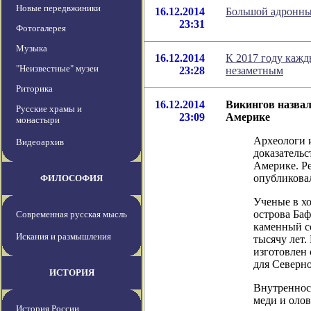
Новые передвжиники
16.12.2014
Большой адронный
23:31
Фотогалерея
Музыка
16.12.2014
К 2017 году кажд
"Неизвестные" музеи
23:28
незаметным
Риторика
16.12.2014
Викингов назва
Русские храмы и
23:09
Америке
монастыри
Археологи 
Видеоархив
доказательс
Америке. Р
опубликовал
ФИЛОСОФИЯ
Ученые в хо
острова Ба
Современная русская мысль
каменный со
Искания и размышления
тысячу лет.
изготовлен 
для Северн
ИСТОРИЯ
Внутренност
меди и олов
История России