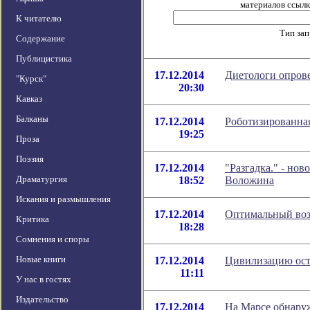
материалов ссылка
К читателю
Тип за
Содержание
Публицистика
17.12.2014
Диетологи опрове
"Курск"
20:30
Кавказ
Балканы
17.12.2014
Роботизированная
19:25
Проза
Поэзия
17.12.2014
"Разгадка." - но
Драматургия
18:52
Воложина
Искания и размышления
17.12.2014
Оптимальный воз
Критика
18:28
Сомнения и споры
Новые книги
17.12.2014
Цивилизацию ост
11:11
У нас в гостях
Издательство
17.12.2014
На Марсе обнару