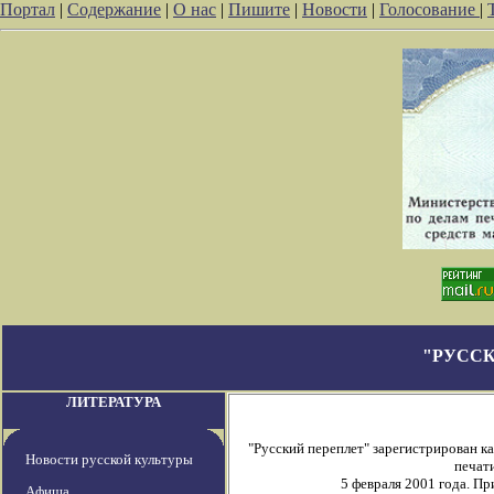
Портал
|
Содержание
|
О нас
|
Пишите
|
Новости
|
Голосование
|
"РУССК
ЛИТЕРАТУРА
"Русский переплет" зарегистрирован 
Новости русской культуры
печати
5 февраля 2001 года. П
Афиша