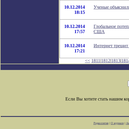
10.12.2014
Ученые объяснил
18:15
10.12.2014
Глобальное потеп
17:57
США
10.12.2014
Интернет трещит
17:21
<<
1811
|
1812
|
1813
|
181
Если Вы хотите стать нашим к
Редколлегия
|
О журнале
|
Ав