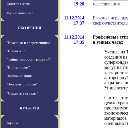
19:20
исследования
Книжная лавка
Журнальный зал
11.12.2014
Брачные игры пау
17:37
сверхчувствитель
ОБОЗРЕНИЯ
11.12.2014
Графеновые суп
17:35
в умных часах
"Классики и современники"
"Слово о..."
Ученые из 
создания из
"Тайная история творений"
суперконден
могут найт
"Книга писем"
электронных
"Кошачий ящик"
авторы опуб
а кратко с 
"Золотые прииски"
Университет
"Сердитые стрелы"
Синтез стр
целью хран
проводимос
КУЛЬТУРА
экономичес
материалов 
Афиша
специалист