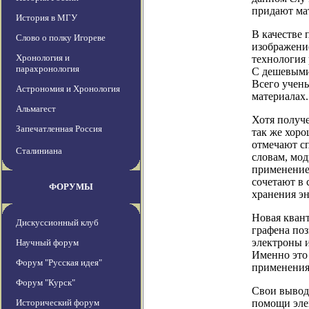
придают ма
История в МГУ
В качестве
Слово о полку Игореве
изображени
Хронология и
технология 
парахронология
С дешевыми
Всего учен
Астрономия и Хронология
материалах.
Альмагест
Хотя получ
Запечатленная Россия
так же хоро
отмечают сп
Сталиниана
словам, мо
применение 
сочетают в 
ФОРУМЫ
хранения эн
Новая кван
Дискуссионный клуб
графена по
электроны 
Научный форум
Именно это
Форум "Русская идея"
применения 
Форум "Курск"
Свои вывод
Исторический форум
помощи эле