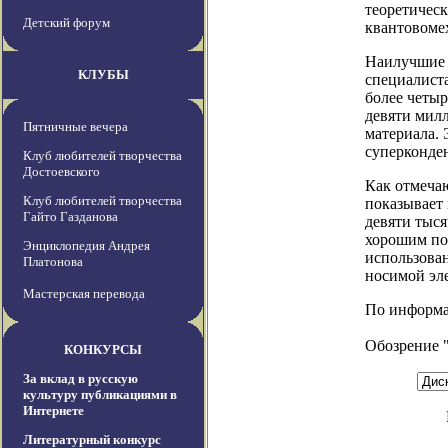
теоретичес
Детский форум
квантовоме
Наилучшие 
КЛУБЫ
специалиста
более четы
девяти мил
Пятничные вечера
материала. 
суперконден
Клуб любителей творчества
Достоевского
Как отмеча
Клуб любителей творчества
показывает
Гайто Газданова
девяти тыся
хорошим по
Энциклопедия Андрея
использова
Платонова
носимой эле
Мастерская перевода
По информаци
Обозрение 
КОНКУРСЫ
За вклад в русскую
культуру публикациями в
Интернете
Литературный конкурс