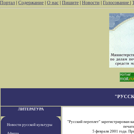
Портал
|
Содержание
|
О нас
|
Пишите
|
Новости
|
Голосование
|
"РУССК
ЛИТЕРАТУРА
"Русский переплет" зарегистрирован 
Новости русской культуры
печати
5 февраля 2001 года. П
Афиша