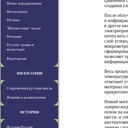
сравнении 
Новые передвжиники
создания уз
Фотогалерея
После облу
Музыка
в инфракра
в другое кв
"Неизвестные" музеи
электропров
почти весь 
Риторика
слой углеро
Русские храмы и
микрометров
монастыри
сформироват
позволяет 
Видеоархив
информаци
Весь процес
ФИЛОСОФИЯ
температуре
отмечают уч
материал по
Современная русская мысль
прикреплен
Искания и размышления
Новый мате
лазерно-ин
похож на на
ИСТОРИЯ
шести- и с
шестиатомн
История России
данном случ