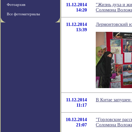
11.12.2014
"Жизнь духа и жи
Фотоархив
14:20
Соломона Волож
Все фотоматериалы
11.12.2014
Лермонтовский ю
13:39
11.12.2014
В Китае запущен 
11:17
10.12.2014
"Горловские расс
21:07
Соломона Волож