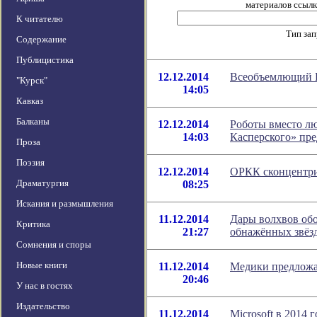
материалов ссылка
К читателю
Тип за
Содержание
Публицистика
12.12.2014
Всеобъемлющий И
"Курск"
14:05
Кавказ
Балканы
12.12.2014
Роботы вместо лю
14:03
Касперского» пре
Проза
Поэзия
12.12.2014
ОРКК сконцентри
Драматургия
08:25
Искания и размышления
11.12.2014
Дары волхвов об
Критика
21:27
обнажённых звёзд
Сомнения и споры
Новые книги
11.12.2014
Медики предложа
20:46
У нас в гостях
Издательство
11.12.2014
Microsoft в 2014 