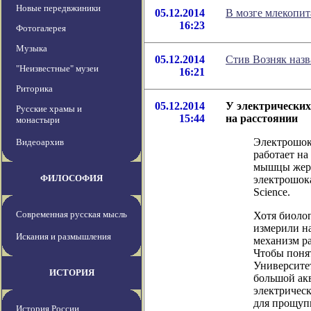
Новые передвжиники
05.12.2014
В мозге млекопи
16:23
Фотогалерея
Музыка
05.12.2014
Стив Возняк назв
"Неизвестные" музеи
16:21
Риторика
05.12.2014
У электрических
Русские храмы и
15:44
на расстоянии
монастыри
Электрошок
Видеоархив
работает на
мышцы жерт
ФИЛОСОФИЯ
электрошока
Science.
Современная русская мысль
Хотя биоло
измерили на
Искания и размышления
механизм ра
Чтобы понят
Университет
ИСТОРИЯ
большой ак
электрическ
для прощуп
История России