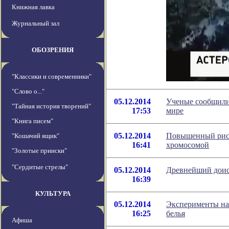
Книжная лавка
Журнальный зал
ОБОЗРЕНИЯ
"Классики и современники"
"Слово о..."
05.12.2014
Ученые сообщили
"Тайная история творений"
17:53
мире
"Книга писем"
05.12.2014
Повышенный риск
"Кошачий ящик"
16:41
хромосомой
"Золотые прииски"
"Сердитые стрелы"
05.12.2014
Древнейший доис
16:39
КУЛЬТУРА
05.12.2014
Эксперименты на
16:25
белья
Афиша