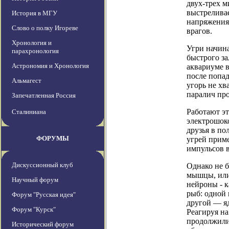
двух-трех 
выстреливае
История в МГУ
напряжения,
Слово о полку Игореве
врагов.
Хронология и
Угри начина
парахронология
быстрого за
Астрономия и Хронология
аквариуме в
после попад
Альмагест
угорь не хв
паралич про
Запечатленная Россия
Работают э
Сталиниана
электрошоко
друзья в по
ФОРУМЫ
угрей приме
импульсов в
Дискуссионный клуб
Однако не б
мышцы, или
Научный форум
нейроны - к
рыб: одной 
Форум "Русская идея"
другой — я
Форум "Курск"
Реагируя на
продолжили 
Исторический форум