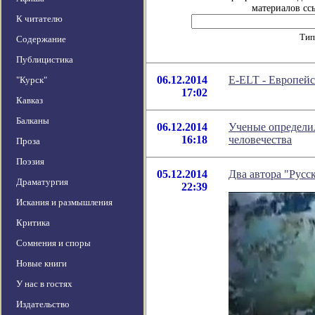
материалов ссы
К читателю
Тип
Содержание
Публицистика
06.12.2014
E-ELT - Европей
"Курск"
17:02
Кавказ
Балканы
06.12.2014
Ученые определи
16:18
человечества
Проза
Поэзия
05.12.2014
Два автора "Русс
Драматургия
22:39
Искания и размышления
Критика
Сомнения и споры
Новые книги
У нас в гостях
Издательство