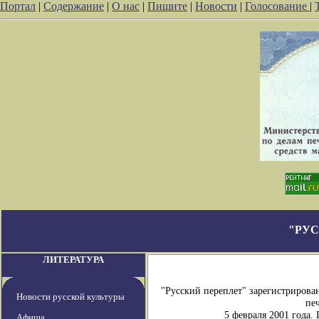
Портал
|
Содержание
|
О нас
|
Пишите
|
Новости
|
Голосование
|
"РУС
ЛИТЕРАТУРА
"Русский переплет" зарегистриров
Новости русской культуры
печ
5 февраля 2001 года
Афиша