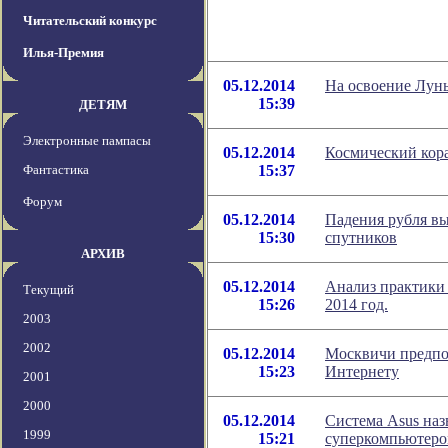
Читательский конкурс
Илья-Премия
05.12.2014
На освоение Луны
15:39
ДЕТЯМ
Электронные пампасы
05.12.2014
Космический кора
Фантастика
15:37
Форум
05.12.2014
Падения рубля вы
15:30
спутников
АРХИВ
05.12.2014
Анализ практики 
Текущий
15:26
2014 год.
2003
2002
05.12.2014
Москвичи предпоч
15:23
Интернету
2001
2000
05.12.2014
Система Asus на
1999
15:21
суперкомпьютер