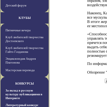
образом, эл
воздейству
Детский форум
Наконец, Ка
все мускулы
КЛУБЫ
В итоге жер
ее местопол
Пятничные вечера
«Способнос
Клуб любителей творчества
управлять т
Достоевского
прячется по
выдать себя
Клуб любителей творчества
полностью 
Гайто Газданова
резюмирует
Энциклопедия Андрея
Платонова
По информаци
Мастерская перевода
Обозрение 
КОНКУРСЫ
За вклад в русскую
культуру публикациями в
Интернете
Литературный конкурс