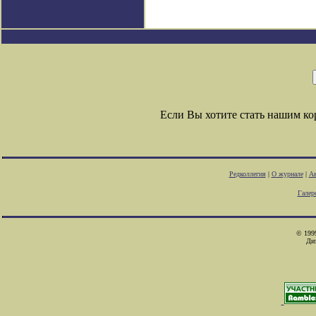
Если Вы хотите стать нашим к
Редколлегия
|
О журнале
|
Ав
Галер
© 1999
Ди