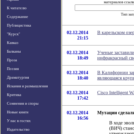
материалов ссылка
К читателю
Тип за
Содержание
Публицистика
02.12.2014
В карельском озе
"Курск"
21:15
Кавказ
Балканы
02.12.2014
Ученые заставили
18:49
инфракрасный св
Проза
Поэзия
02.12.2014
В Калифорнии зар
Драматургия
18:40
являющаяся круп
Искания и размышления
02.12.2014
Cisco Intelligent
Критика
17:42
Сомнения и споры
Новые книги
02.12.2014
Мутации сделал
16:56
У нас в гостях
В ходе эво
(ВИЧ) стан
Издательство
утверждают