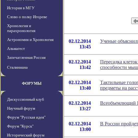
История в МГУ
Слово о полку Игореве
Хронология и
парахронология
Астрономия и Хронология
02.12.2014
Ученые объяснили
13:45
Альмагест
Запечатленная Россия
02.12.2014
Пересадка клеток
13:42
способности мы
Сталиниана
02.12.2014
Тактильные голо
ФОРУМЫ
13:40
предметы на расс
Дискуссионный клуб
02.12.2014
Всеобъемлющий И
Научный форум
13:27
Форум "Русская идея"
02.12.2014
В России пройдет
Форум "Курск"
13:00
Исторический форум