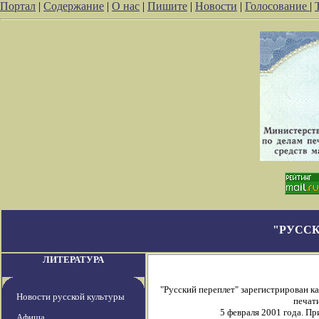
Портал
|
Содержание
|
О нас
|
Пишите
|
Новости
|
Голосование
|
"РУССК
ЛИТЕРАТУРА
"Русский переплет" зарегистрирован 
Новости русской культуры
печати
5 февраля 2001 года. П
Афиша