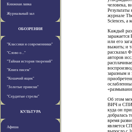
Книжная лавка
человека, в
Результаты
Журнальный зал
журнале The
Sciences, а
ОБОЗРЕНИЯ
Каждый раз,
заражается 
или его заг
"Классики и современники"
выжить; и т
рассказал Ф
"Слово о..."
авторов исс
"Тайная история творений"
расплачивае
воспроизвод
"Книга писем"
заразным и 
"Кошачий ящик"
приобретен
ослабленны
"Золотые прииски"
«размывани
"Сердитые стрелы"
Об этом ме
ВИЧ и СПИД
куда он при
КУЛЬТУРА
добралась т
время разви
является СП
Афиша
выросло с 1