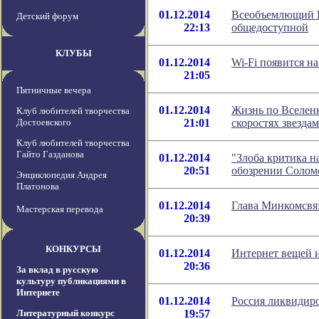
01.12.2014
Всеобъемлющий И
Детский форум
22:13
общедоступной
КЛУБЫ
01.12.2014
Wi-Fi появится на
21:05
Пятничные вечера
01.12.2014
Жизнь по Вселенн
Клуб любителей творчества
Достоевского
21:01
скоростях звезда
Клуб любителей творчества
Гайто Газданова
01.12.2014
"Злоба критика н
20:51
обозрении Солом
Энциклопедия Андрея
Платонова
01.12.2014
Глава Минкомсвяз
Мастерская перевода
20:39
КОНКУРСЫ
01.12.2014
Интернет вещей 
20:36
За вклад в русскую
культуру публикациями в
Интернете
01.12.2014
Россия ликвидир
Литературный конкурс
19:57