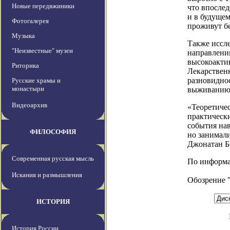
Новые передвжиники
что впослед
и в будуще
Фотогалерея
проживут б
Музыка
Также иссл
"Неизвестные" музеи
направлени
высокоакти
Риторика
Лекарствен
разновиднос
Русские храмы и
монастыри
выживанию 
Видеоархив
«Теоретиче
практическ
события нав
ФИЛОСОФИЯ
но занимали
Джонатан Бо
Современная русская мысль
По информац
Искания и размышления
Обозрение 
ИСТОРИЯ
История России