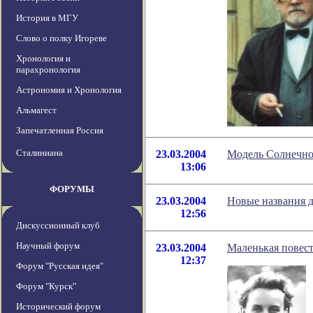
История в МГУ
Слово о полку Игореве
Хронология и
парахронология
Астрономия и Хронология
Альмагест
Запечатленная Россия
Сталиниана
23.03.2004
Модель Солнечно
13:06
ФОРУМЫ
23.03.2004
Новые названия д
12:56
Дискуссионный клуб
Научный форум
23.03.2004
Маленькая повес
12:37
Форум "Русская идея"
Форум "Курск"
Исторический форум