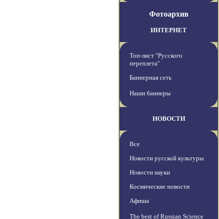
Фотоархив
ИНТЕРНЕТ
Топ-лист "Русского
переплета"
Баннерная сеть
Наши баннеры
НОВОСТИ
Все
Новости русской культуры
Новости науки
Космические новости
Афиша
The best of Russian Science