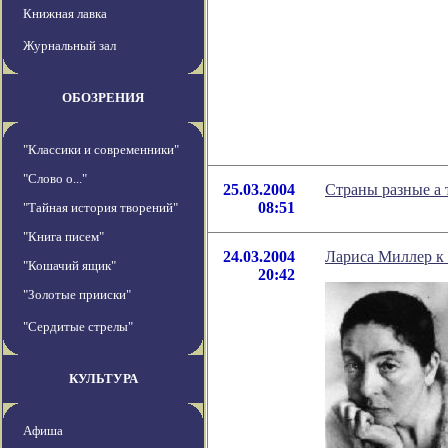
Книжная лавка
Журнальный зал
ОБОЗРЕНИЯ
"Классики и современники"
"Слово о..."
25.03.2004
Страны разные а 
08:51
"Тайная история творений"
"Книга писем"
24.03.2004
Лариса Миллер к 
"Кошачий ящик"
20:42
"Золотые прииски"
"Сердитые стрелы"
КУЛЬТУРА
Афиша