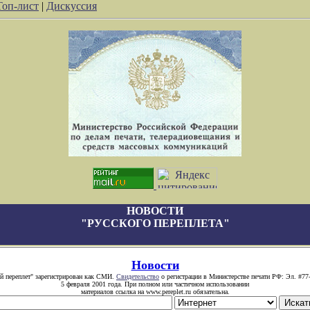
Топ-лист
|
Дискуссия
НОВОСТИ
"РУССКОГО ПЕРЕПЛЕТА"
Новости
й переплет" зарегистрирован как СМИ.
Свидетельство
о регистрации в Министерстве печати РФ: Эл. #77
5 февраля 2001 года. При полном или частичном использовании
материалов ссылка на www.pereplet.ru обязательна.