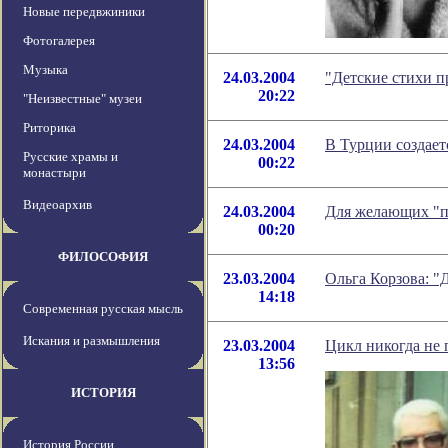
Новые передвжиники
Фотогалерея
Музыка
24.03.2004
"Детские стихи 
20:22
"Неизвестные" музеи
Риторика
24.03.2004
В Турции создает
Русские храмы и
00:22
монастыри
Видеоархив
24.03.2004
Для желающих "п
00:20
ФИЛОСОФИЯ
23.03.2004
Ольга Корзова: "Д
14:18
Современная русская мысль
Искания и размышления
23.03.2004
Цикл никогда не
13:56
ИСТОРИЯ
История России