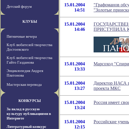
15.01.2004
"Графоманов обсуж
Детский форум
14:51
"Золотые прииск
КЛУБЫ
15.01.2004
ГОСУДАРСТВЕ
14:46
ПРИСТУПИЛА К
Пятничные вечера
Клуб любителей творчества
Достоевского
Клуб любителей творчества
Гайто Газданова
15.01.2004
Марсоход "Спирит
13:33
Энциклопедия Андрея
Платонова
15.01.2004
Директор НАСА п
Мастерская перевода
13:27
проекта МКС
КОНКУРСЫ
15.01.2004
Россия имеет св
13:24
За вклад в русскую
культуру публикациями в
Интернете
15.01.2004
Российские учены
Литературный конкурс
12:15