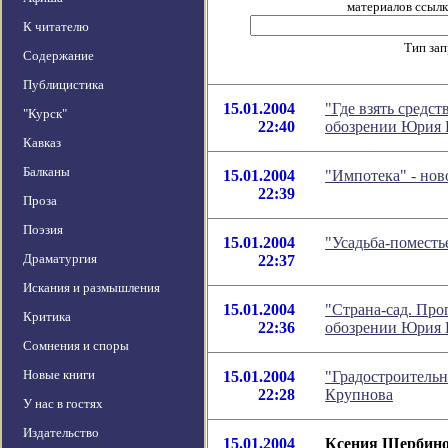
материалов ссылка
К читателю
Тип за
Содержание
Публицистика
15.01.2004
"Где взять средст
"Курск"
22:40
обозрении Юрия 
Кавказ
Балканы
15.01.2004
"Импотека" - но
22:39
Проза
Поэзия
15.01.2004
"Усадьба-поместь
Драматургия
22:37
Искания и размышления
15.01.2004
"Страна-сад. Прог
Критика
22:36
обозрении Юрия 
Сомнения и споры
Новые книги
15.01.2004
"Градостроительн
22:28
Крупнова
У нас в гостях
Издательство
15.01.2004
Ксения Щербино 