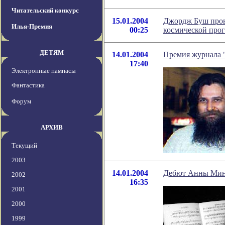
Читательский конкурс
15.01.2004
Джордж Буш пров
Илья-Премия
00:25
космической про
ДЕТЯМ
14.01.2004
Премия журнала 
17:40
Электронные пампасы
Фантастика
Форум
АРХИВ
Текущий
2003
14.01.2004
Дебют Анны Мина
2002
16:35
2001
2000
1999