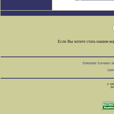
Если Вы хотите стать нашим к
Редколлегия
|
О журнале
|
Ав
Галер
© 1999
Ди