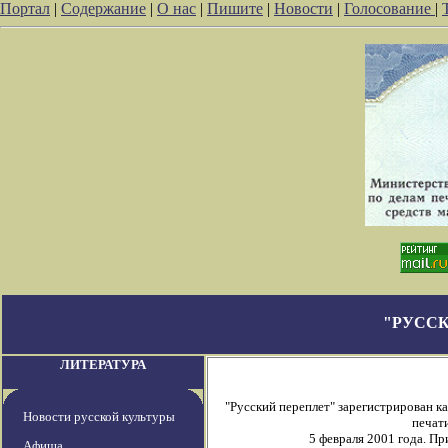
Портал
|
Содержание
|
О нас
|
Пишите
|
Новости
|
Голосование
|
"РУССК
ЛИТЕРАТУРА
"Русский переплет" зарегистрирован 
Новости русской культуры
печати
5 февраля 2001 года. П
Афиша