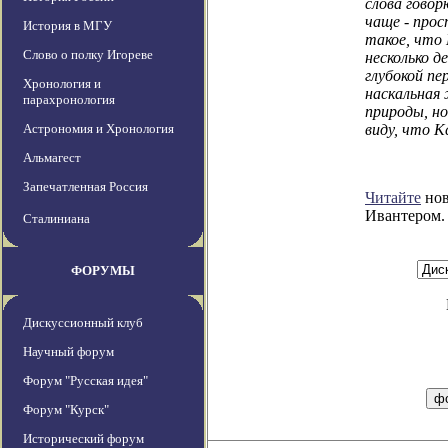
слова говор
чаще - про
История в МГУ
такое, что 
Слово о полку Игореве
несколько д
глубокой п
Хронология и
наскальная
парахронология
природы, но
Астрономия и Хронология
виду, что 
Альмагест
Запечатленная Россия
Читайте
нов
Ивантером.
Сталиниана
ФОРУМЫ
Дискуссионный клуб
Научный форум
Форум "Русская идея"
Форум "Курск"
Исторический форум