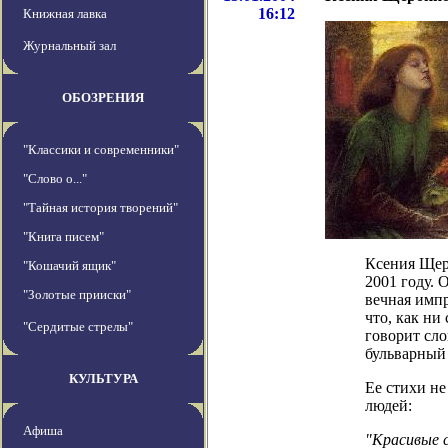
16:12
Книжная лавка
Журнальный зал
ОБОЗРЕНИЯ
"Классики и современники"
"Слово о..."
"Тайная история творений"
"Книга писем"
Ксения Щер
"Кошачий ящик"
2001 году. 
"Золотые прииски"
вечная импр
что, как ни
"Сердитые стрелы"
говорит сло
бульварный 
КУЛЬТУРА
Ее стихи н
людей:
Афиша
"Красивые 