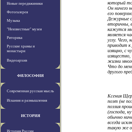
который тол
Новые передвжиники
Он ничего 
Фотогалерея
его поверхн
Дежурные сл
Музыка
вторичны, в
"Неизвестные" музеи
кажутся мн
является ча
Риторика
углу. Чего,
приводит к 
Русские храмы и
изящно, с ч
монастыри
изящество, 
Видеоархив
жизни много
Что до меня
другого пре
ФИЛОСОФИЯ
Современная русская мысль
Ксения Щер
Искания и размышления
поэт (не по
поэзия прои
(господа, н
ИСТОРИЯ
обычно нич
всегда искл
такую же от
История России