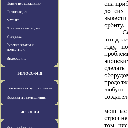
она приб
Новые передвжиники
до сих 
Фотогалерея
вывест
Музыка
орбиту.
"Неизвестные" музеи
Соглас
Риторика
это дол
Русские храмы и
году, н
монастыри
пробле
Видеоархив
японск
сделат
ФИЛОСОФИЯ
оборудо
продол
Современная русская мысль
любую
создател
Искания и размышления
А тут
мощные
ИСТОРИЯ
строя не
том чис
История России