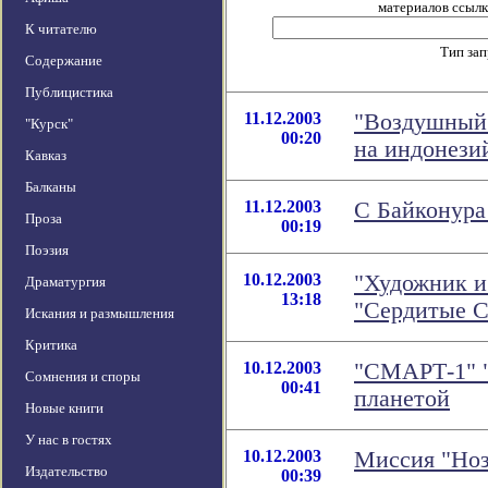
материалов ссылка
К читателю
Тип за
Содержание
Публицистика
11.12.2003
"Воздушный 
"Курск"
00:20
на индонези
Кавказ
Балканы
11.12.2003
С Байконура
Проза
00:19
Поэзия
10.12.2003
"Художник и 
Драматургия
13:18
"Сердитые С
Искания и размышления
Критика
10.12.2003
"СМАРТ-1" "
Сомнения и споры
00:41
планетой
Новые книги
У нас в гостях
10.12.2003
Миссия "Ноз
Издательство
00:39