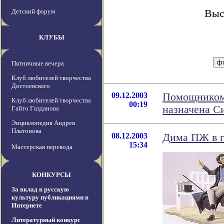
Детский форум
Выс
КЛУБЫ
Пятничные вечера
Клуб любителей творчества
Достоевского
09.12.2003
Помощником 
Клуб любителей творчества
00:19
назначена С
Гайто Газданова
Энциклопедия Андрея
Платонова
08.12.2003
Дима ПЖ в г
15:34
Мастерская перевода
КОНКУРСЫ
За вклад в русскую
культуру публикациями в
Интернете
Литературный конкурс