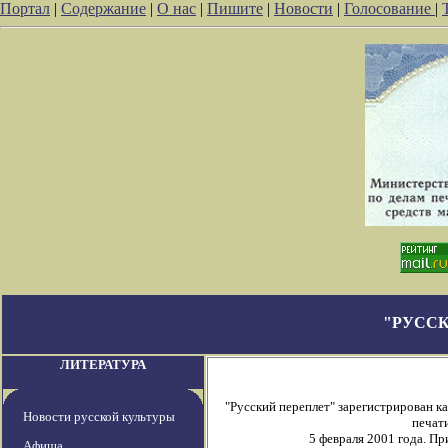
Портал
|
Содержание
|
О нас
|
Пишите
|
Новости
|
Голосование
|
"РУССК
ЛИТЕРАТУРА
"Русский переплет" зарегистрирован 
Новости русской культуры
печати
5 февраля 2001 года. П
Афиша