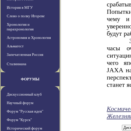
срабаты
История в МГУ
Попытк
Слово о полку Игореве
чему и
Хронология и
уверенн
парахронология
будут ра
Астрономия и Хронология
Запла
Альмагест
часы о
ситуаци
Запечатленная Россия
чего яп
Сталиниана
JAXA на
перспек
ФОРУМЫ
станет я
Дискуссионный клуб
Научный форум
Космиче
Форум "Русская идея"
Железня
Форум "Курск"
Исторический форум