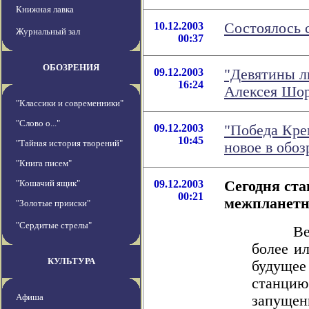
Книжная лавка
10.12.2003
Состоялось 
Журнальный зал
00:37
ОБОЗРЕНИЯ
09.12.2003
"Девятины л
16:24
Алексея Шор
"Классики и современники"
"Слово о..."
09.12.2003
"Победа Кре
10:45
"Тайная история творений"
новое в обо
"Книга писем"
"Кошачий ящик"
09.12.2003
Сегодня ста
00:21
межпланетн
"Золотые прииски"
"Сердитые стрелы"
Вероят
более и
КУЛЬТУРА
будущее
станцию
Афиша
запущен