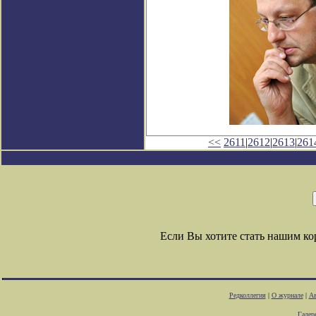
<<
2611
|
2612
|
2613
|
261
Если Вы хотите стать нашим к
Редколлегия
|
О журнале
|
Ав
Галер