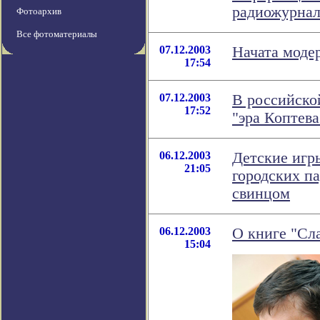
радиожурнал
Фотоархив
Все фотоматериалы
07.12.2003
Начата моде
17:54
07.12.2003
В российско
17:52
"эра Коптева
06.12.2003
Детские игр
21:05
городских п
свинцом
06.12.2003
О книге "Сл
15:04