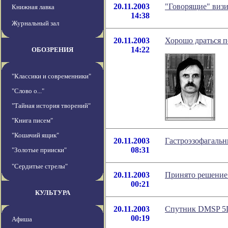
20.11.2003
"Говорящие" виз
Книжная лавка
14:38
Журнальный зал
20.11.2003
Хорошо драться п
14:22
ОБОЗРЕНИЯ
"Классики и современники"
"Слово о..."
"Тайная история творений"
"Книга писем"
"Кошачий ящик"
20.11.2003
Гастроэзофагальн
08:31
"Золотые прииски"
"Сердитые стрелы"
20.11.2003
Принято решение 
00:21
КУЛЬТУРА
20.11.2003
Спутник DMSP 5D
00:19
Афиша