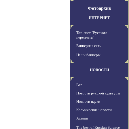
Фотоархив
ИНТЕРНЕТ
Топ-лист "Русского
переплета"
Баннерная сеть
Наши баннеры
НОВОСТИ
Все
Новости русской культуры
Новости науки
Космические новости
Афиша
The best of Russian Science