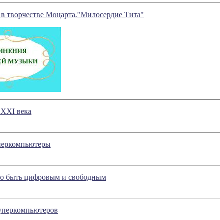
 в творчестве Моцарта."Милосердие Тита"
ХХI века
уперкомпьютеры
жно быть цифровым и свободным
уперкомпьютеров