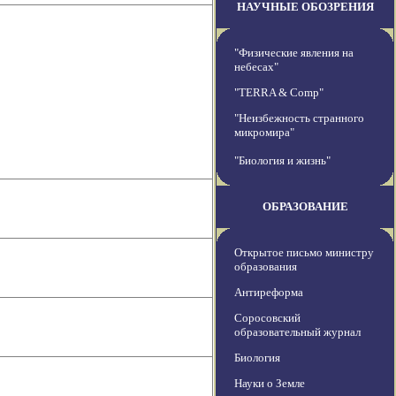
НАУЧНЫЕ ОБОЗРЕНИЯ
"Физические явления на
небесах"
"TERRA & Comp"
"Неизбежность странного
микромира"
"Биология и жизнь"
ОБРАЗОВАНИЕ
Открытое письмо министру
образования
Антиреформа
Соросовский
образовательный журнал
Биология
Науки о Земле