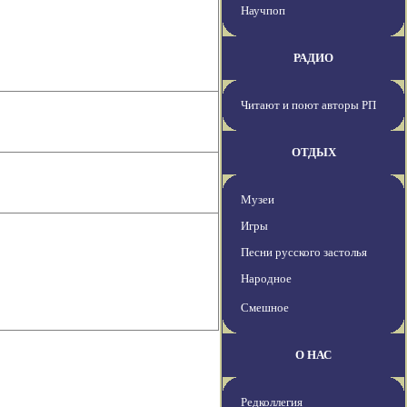
Научпоп
РАДИО
Читают и поют авторы РП
ОТДЫХ
Музеи
Игры
Песни русского застолья
Народное
Смешное
О НАС
Редколлегия