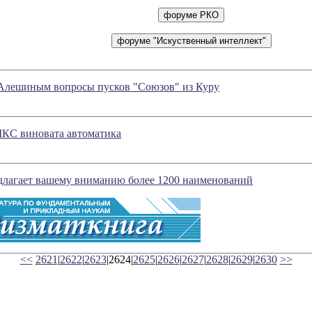
 Алешиным вопросы пусков "Союзов" из Куру
МКС виновата автоматика
длагает вашему вниманию более 1200 наименований
<<
2621
|
2622
|
2623
|2624|
2625
|
2626
|
2627
|
2628
|
2629
|
2630
>>