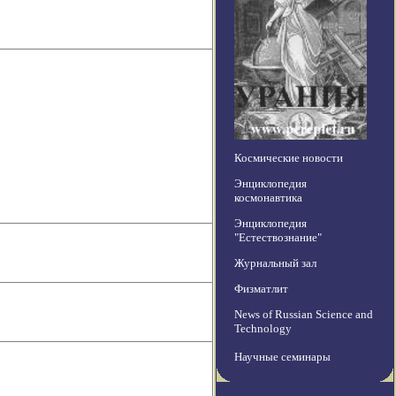
Космические новости
Энциклопедия
космонавтика
Энциклопедия
"Естествознание"
Журнальный зал
Физматлит
News of Russian Science and
Technology
Научные семинары