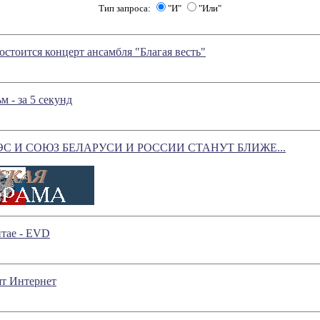
Тип запроса:
"И"
"Или"
состоится концерт ансамбля "Благая весть"
 - за 5 секунд
С И СОЮЗ БЕЛАРУСИ И РОССИИ СТАНУТ БЛИЖЕ...
тае - EVD
т Интернет