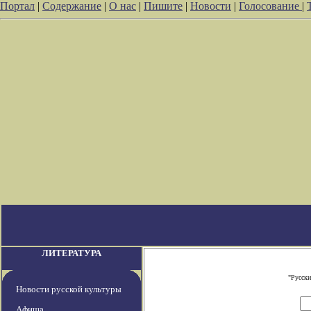
Портал
|
Содержание
|
О нас
|
Пишите
|
Новости
|
Голосование
|
ЛИТЕРАТУРА
"Русски
Новости русской культуры
Афиша