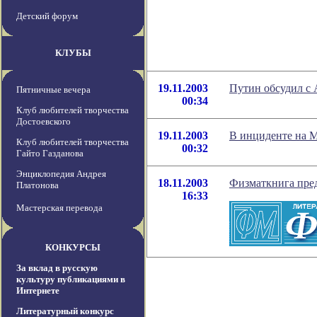
Детский форум
КЛУБЫ
19.11.2003
Путин обсудил с
Пятничные вечера
00:34
Клуб любителей творчества
Достоевского
19.11.2003
В инциденте на 
Клуб любителей творчества
00:32
Гайто Газданова
Энциклопедия Андрея
18.11.2003
Физматкнига пре
Платонова
16:33
Мастерская перевода
КОНКУРСЫ
За вклад в русскую
культуру публикациями в
Интернете
Литературный конкурс