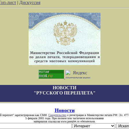
Топ-лист
|
Дискуссия
НОВОСТИ
"РУССКОГО ПЕРЕПЛЕТА"
Новости
й переплет" зарегистрирован как СМИ.
Свидетельство
о регистрации в Министерстве печати РФ: Эл. #77
5 февраля 2001 года. При полном или частичном использовании
материалов ссылка на www.pereplet.ru обязательна.