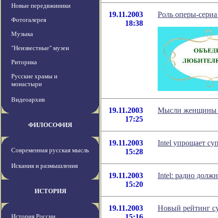
Новые передвжиники
19.11.2003
Роль оперы-сериа
Фотогалерея
18:38
Музыка
"Неизвестные" музеи
Риторика
Русские храмы и
монастыри
Видеоархив
19.11.2003
Мысли женщины 
17:25
ФИЛОСОФИЯ
19.11.2003
Intel упрощает с
Современная русская мысль
15:28
Искания и размышления
19.11.2003
Intel: радио дол
15:20
ИСТОРИЯ
19.11.2003
Новый рейтинг с
История России
15:16