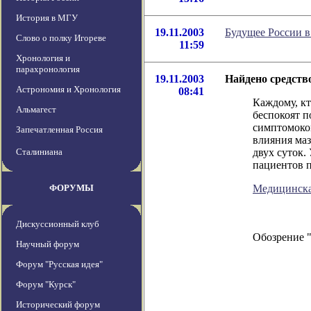
История в МГУ
19.11.2003
Будущее России в
Слово о полку Игореве
11:59
Хронология и
парахронология
19.11.2003
Найдено средств
Астрономия и Хронология
08:41
Каждому, к
Альмагест
беспокоят 
симптомоко
Запечатленная Россия
влияния маз
Сталиниана
двух суток.
пациентов п
ФОРУМЫ
Медицинска
Дискуссионный клуб
Обозрение 
Научный форум
Форум "Русская идея"
Форум "Курск"
Исторический форум