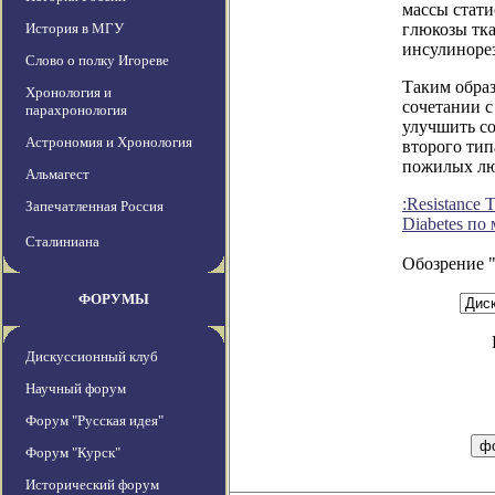
массы стати
История в МГУ
глюкозы тк
инсулинорез
Слово о полку Игореве
Таким образ
Хронология и
сочетании с
парахронология
улучшить с
Астрономия и Хронология
второго тип
пожилых лю
Альмагест
:Resistance 
Запечатленная Россия
Diabetes по
Сталиниана
Обозрение 
ФОРУМЫ
Дискуссионный клуб
Научный форум
Форум "Русская идея"
Форум "Курск"
Исторический форум