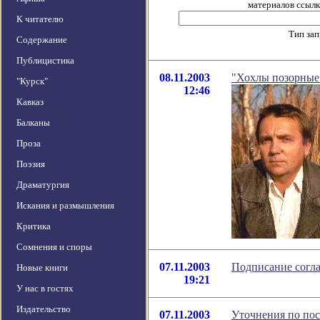
материалов ссылка
К читателю
Тип за
Содержание
Публицистика
08.11.2003
"Хохлы позорные
"Курск"
12:46
Кавказ
Балканы
Проза
Поэзия
Драматургия
Искания и размышления
Критика
Сомнения и споры
07.11.2003
Подписание согл
Новые книги
19:21
У нас в гостях
Издательство
07.11.2003
Уточнения по по