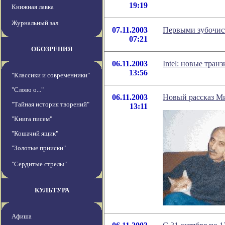
19:19
Книжная лавка
Журнальный зал
07.11.2003
Первыми зубочис
07:21
ОБОЗРЕНИЯ
06.11.2003
Intel: новые тран
13:56
"Классики и современники"
"Слово о..."
06.11.2003
Новый рассказ М
"Тайная история творений"
13:11
"Книга писем"
"Кошачий ящик"
"Золотые прииски"
"Сердитые стрелы"
КУЛЬТУРА
Афиша