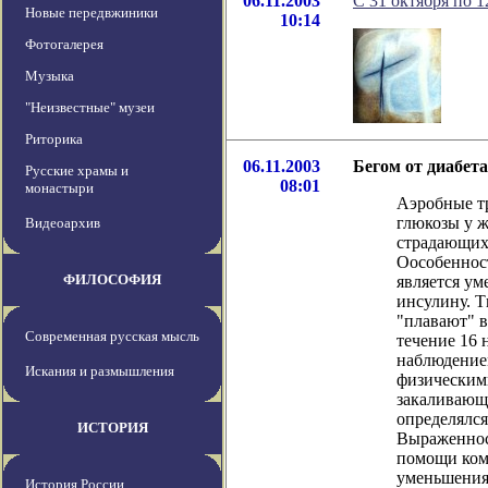
06.11.2003
C 31 октября по 
Новые передвжиники
10:14
Фотогалерея
Музыка
"Неизвестные" музеи
Риторика
06.11.2003
Бегом от диабета
Русские храмы и
08:01
монастыри
Аэробные т
глюкозы у 
Видеоархив
страдающих
Оособенност
ФИЛОСОФИЯ
является ум
инсулину. 
"плавают" в
Современная русская мысль
течение 16 
наблюдение
Искания и размышления
физическим
закаливающ
определялся
ИСТОРИЯ
Выраженнос
помощи ком
уменьшения
История России