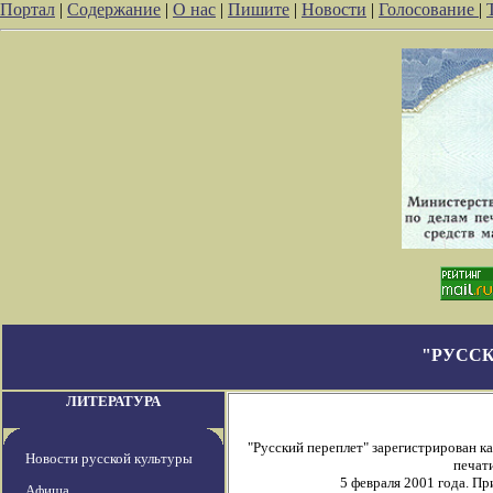
Портал
|
Содержание
|
О нас
|
Пишите
|
Новости
|
Голосование
|
"РУССК
ЛИТЕРАТУРА
"Русский переплет" зарегистрирован 
Новости русской культуры
печати
5 февраля 2001 года. П
Афиша