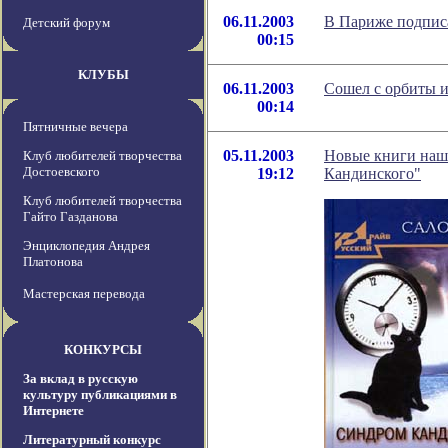
06.11.2003
В Париже подписа
Детский форум
00:15
КЛУБЫ
06.11.2003
Сошел с орбиты 
00:14
Пятничные вечера
05.11.2003
Новые книги наш
Клуб любителей творчества
Достоевского
19:12
Кандинского"
Клуб любителей творчества
Гайто Газданова
Энциклопедия Андрея
Платонова
Мастерская перевода
КОНКУРСЫ
За вклад в русскую
культуру публикациями в
Интернете
Литературный конкурс