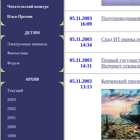
Читательский конкурс
Илья-Премия
05.11.2003
Полупроводников
16:09
ДЕТЯМ
05.11.2003
Спад ИТ-рынка п
Электронные пампасы
14:34
Фантастика
05.11.2003
Первый государст
Форум
14:31
Интернет открыл
АРХИВ
05.11.2003
Керченский пролив
13:13
Текущий
2003
2002
2001
2000
1999