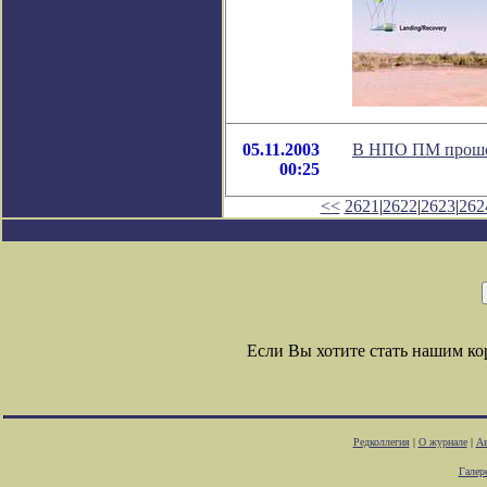
05.11.2003
В НПО ПМ проше
00:25
<<
2621
|
2622
|
2623
|
262
Если Вы хотите стать нашим к
Редколлегия
|
О журнале
|
Ав
Галер