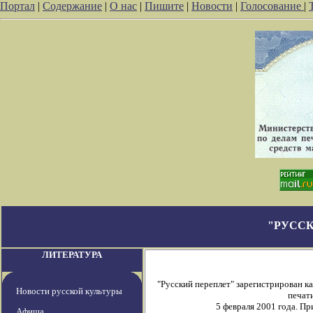
Портал
|
Содержание
|
О нас
|
Пишите
|
Новости
|
Голосование
|
"РУССК
ЛИТЕРАТУРА
"Русский переплет" зарегистрирован 
Новости русской культуры
печати
5 февраля 2001 года. П
Афиша