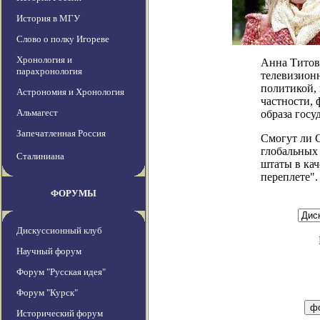
История в МГУ
Слово о полку Игореве
Хронология и
Анна Титова
парахронология
телевизион
политикой, 
Астрономия и Хронология
частности,
Альмагест
образа госу
Запечатленная Россия
Cмогут ли С
глобальных
Сталиниана
штаты в ка
переплете".
ФОРУМЫ
Дискуссионный клуб
Научный форум
Форум "Русская идея"
Форум "Курск"
Исторический форум