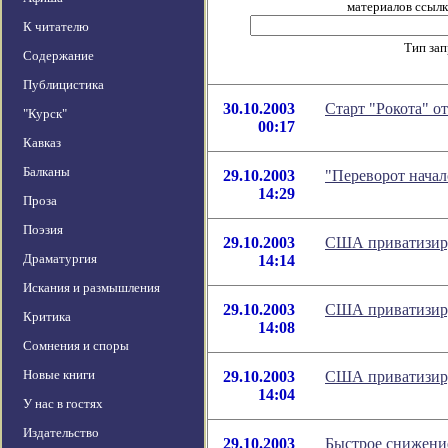
материалов ссылка
К читателю
Тип за
Содержание
Публицистика
30.10.2003
Старт "Рокота" о
"Курск"
00:17
Кавказ
Балканы
29.10.2003
"Переворот нача
14:29
Проза
Поэзия
29.10.2003
США приватизир
Драматургия
14:14
Искания и размышления
29.10.2003
США приватизир
Критика
14:08
Сомнения и споры
Новые книги
29.10.2003
США приватизир
14:04
У нас в гостях
Издательство
29.10.2003
Быстрое снижение