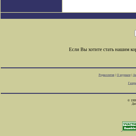
Если Вы хотите стать нашим к
Редколлегия
|
О журнале
|
Ав
Галер
© 1999
Ди