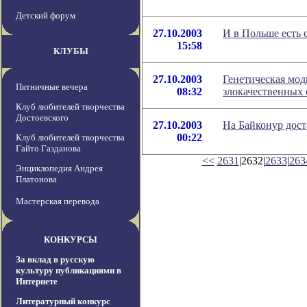
Детский форум
27.10.2003
И в Польше есть
15:58
КЛУБЫ
27.10.2003
Генетическая мо
Пятничные вечера
08:32
злокачественных 
Клуб любителей творчества
Достоевского
27.10.2003
На Байконур дост
00:22
Клуб любителей творчества
Гайто Газданова
<<
2631
|2632|
2633
|
263
Энциклопедия Андрея
Платонова
Мастерская перевода
КОНКУРСЫ
За вклад в русскую
культуру публикациями в
Интернете
Литературный конкурс