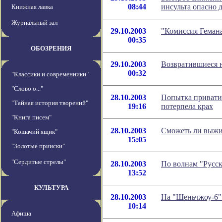
08:44
инсульта опасно 
Книжная лавка
Журнальный зал
29.10.2003
"Комиссия Геман
00:35
ОБОЗРЕНИЯ
29.10.2003
Возвратившиеся 
00:32
"Классики и современники"
"Слово о..."
28.10.2003
Попытка привати
"Тайная история творений"
19:16
потерпела крах
"Книга писем"
28.10.2003
Сможеть ли выжи
"Кошачий ящик"
15:05
"Золотые прииски"
"Сердитые стрелы"
28.10.2003
По волнам "Русск
13:52
КУЛЬТУРА
28.10.2003
На "Шеньчжоу-6" 
10:14
Афиша