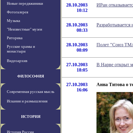
Новые передвжиники
28.10.2003
ИРан отказываетс
10:12
Фотогалерея
Музыка
28.10.2003
Разработывается 
"Неизвестные" музеи
08:33
Риторика
28.10.2003
Полет "Союз ТМА
Русские храмы и
08:09
монастыри
Видеоархив
27.10.2003
В Нарве открыт 
18:05
ФИЛОСОФИЯ
27.10.2003
Анна Титова о 
16:06
Современная русская мысль
Искания и размышления
ИСТОРИЯ
История России