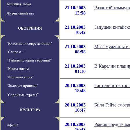
Книжная лавка
21.10.2003
Развитой коммун
12:58
Журнальный зал
21.10.2003
Запущен китайск
ОБОЗРЕНИЯ
10:42
"Классики и современники"
21.10.2003
Мозг мужчины и 
08:58
"Слово о..."
"Тайная история творений"
21.10.2003
В Карелии планир
"Книга писем"
01:16
"Кошачий ящик"
20.10.2003
Гантели и тесто
"Золотые прииски"
18:48
"Сердитые стрелы"
20.10.2003
Билл Гейтс смотри
КУЛЬТУРА
16:47
20.10.2003
Рынок средств рас
Афиша
16:43