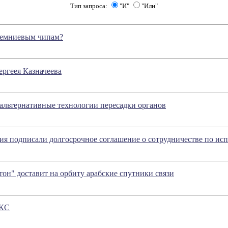
Тип запроса:
"И"
"Или"
кремниевым чипам?
ергеея Казначеева
альтернативные технологии пересадки органов
ия подписали долгосрочное соглашение о сотрудничестве по и
он" доставит на орбиту арабские спутники связи
МКС