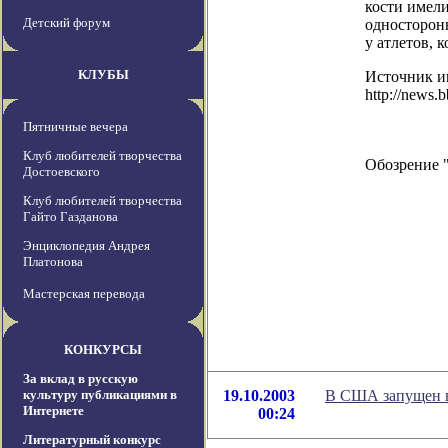
кости имели
Детский форум
односторон
у атлетов, 
КЛУБЫ
Источник ин
http://news.b
Пятничные вечера
Клуб любителей творчества
Обозрение 
Достоевского
Клуб любителей творчества
Гайто Газданова
Энциклопедия Андрея
Платонова
Мастерская перевода
КОНКУРСЫ
За вклад в русскую
культуру публикациями в
19.10.2003
В США запущен 
Интернете
00:24
Литературный конкурс