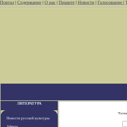
Портал
|
Содержание
|
О нас
|
Пишите
|
Новости
|
Голосование
|
ЛИТЕРАТУРА
"Русски
Новости русской культуры
Афиша