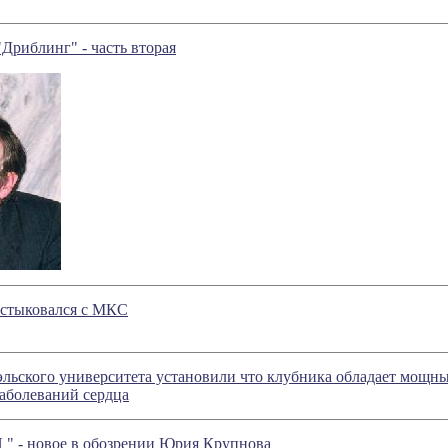
"Дриблинг" - часть вторая
стыковался с МКС
эльского университета установили что клубника обладает мощн
заболеваний сердца
И
" - новое в обозрении Юрия Крупнова