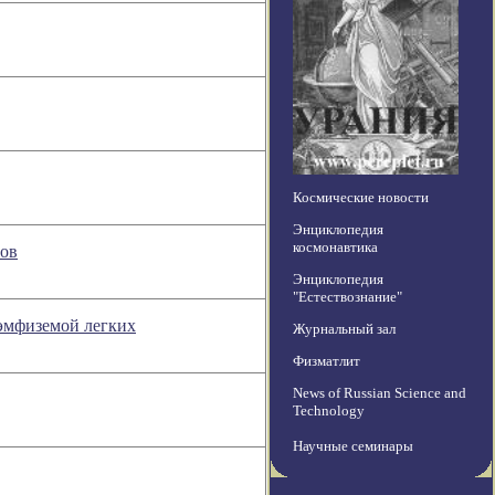
Космические новости
Энциклопедия
космонавтика
сов
Энциклопедия
"Естествознание"
эмфиземой легких
Журнальный зал
Физматлит
News of Russian Science and
Technology
Научные семинары