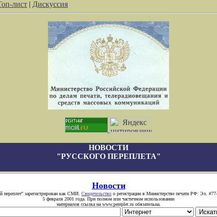
Топ-лист
|
Дискуссия
НОВОСТИ
"РУССКОГО ПЕРЕПЛЕТА"
Новости
й переплет" зарегистрирован как СМИ.
Свидетельство
о регистрации в Министерстве печати РФ: Эл. #77
5 февраля 2001 года. При полном или частичном использовании
материалов ссылка на www.pereplet.ru обязательна.