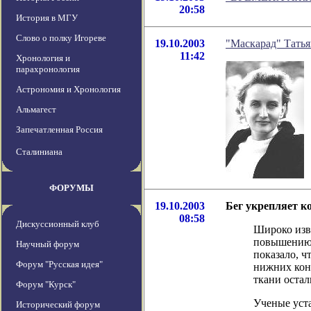
20:58
История в МГУ
Слово о полку Игореве
19.10.2003
"Маскарад" Тать
11:42
Хронология и
парахронология
Астрономия и Хронология
Альмагест
Запечатленная Россия
Сталиниана
ФОРУМЫ
19.10.2003
Бег укрепляет ко
08:58
Дискуссионный клуб
Широко изве
повышению 
Научный форум
показало, ч
Форум "Русская идея"
нижних коне
ткани остал
Форум "Курск"
Ученые уста
Исторический форум