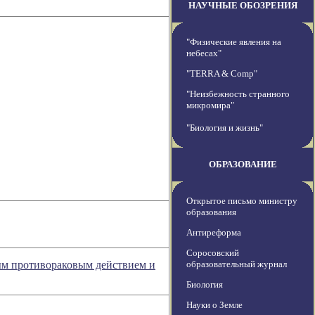
НАУЧНЫЕ ОБОЗРЕНИЯ
"Физические явления на
небесах"
"TERRA & Comp"
"Неизбежность странного
микромира"
"Биология и жизнь"
ОБРАЗОВАНИЕ
Открытое письмо министру
образования
Антиреформа
Соросовский
ым противораковым действием и
образовательный журнал
Биология
Науки о Земле