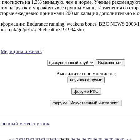
 плотность на 1,3% меньшую, чем в норме. Ученые рекомендуют
них нагрузок и упражнять все группы мышц. Изменения со сто
которые ежедневно принимали 200 мг кальция дополнительно к 
формации: Endurance running 'weakens bones' BBC NEWS 2003/1
bc.co.uk/go/pr/fr/-/2/hi/health/3191994.stm
"
Медицина и жизнь
"
Выскажите свое мнение на:
военный метеоспутник
<<
2631
|
2632
|
2633
|
2634
|2635|
2636
|
2637
|
2638
|
2639
|
2640
>>