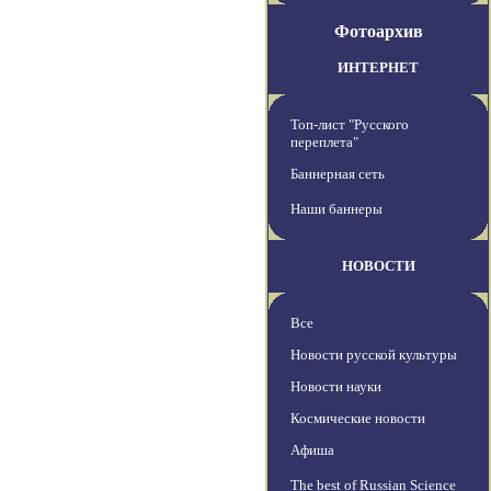
Фотоархив
ИНТЕРНЕТ
Топ-лист "Русского
переплета"
Баннерная сеть
Наши баннеры
НОВОСТИ
Все
Новости русской культуры
Новости науки
Космические новости
Афиша
The best of Russian Science