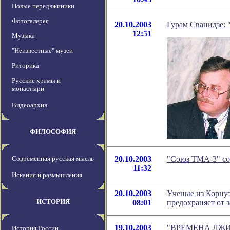
Новые передвжиники
Фотогалерея
20.10.2003
Гурам Сванидзе: 
12:51
Музыка
"Неизвестные" музеи
Риторика
Русские храмы и
монастыри
Видеоархив
ФИЛОСОФИЯ
Современная русская мысль
20.10.2003
"Союз ТМА-3" со
11:32
Искания и размышления
20.10.2003
Ученые из Корну
ИСТОРИЯ
08:01
предохраняет от 
19.10.2003
"ВРЕМЕНА ЛЖ
История России