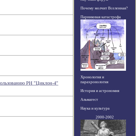
Почему молчит Вселенная?
Парниковая катастрофа
Хронология и
парахронология
спользованию РН "Циклон-4"
История и астрономия
Альмагест
Наука и культура
2000-2002