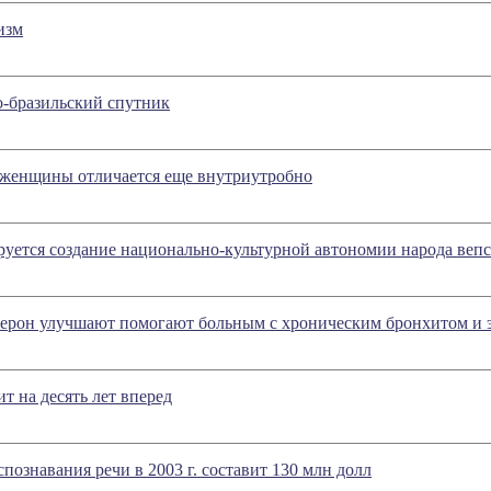
изм
о-бразильский спутник
женщины отличается еще внутриутробно
уется создание национально-культурной автономии народа веп
стерон улучшают помогают больным с хроническим бронхитом и 
т на десять лет вперед
познавания речи в 2003 г. составит 130 млн долл