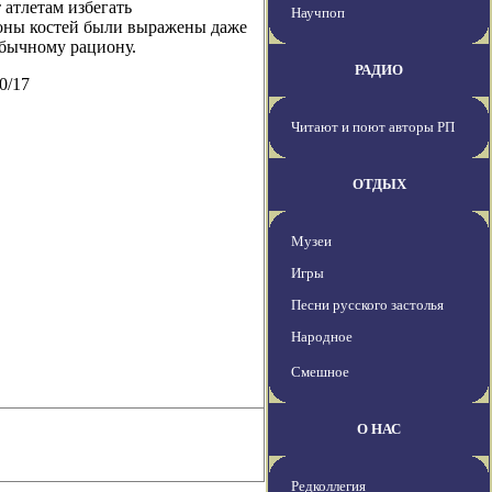
 атлетам избегать
Научпоп
роны костей были выражены даже
обычному рациону.
РАДИО
0/17
Читают и поют авторы РП
ОТДЫХ
Музеи
Игры
Песни русского застолья
Народное
Смешное
О НАС
Редколлегия