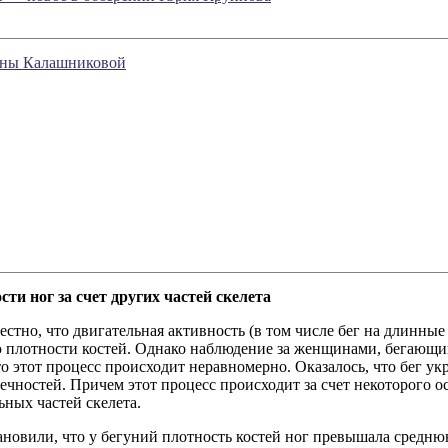
яны Калашниковой
сти ног за счет других частей скелета
стно, что двигательная активность (в том числе бег на длинные
плотности костей. Однако наблюдение за женщинами, бегающи
то этот процесс происходит неравномерно. Оказалось, что бег ук
чностей. Причем этот процесс происходит за счет некоторого о
ьных частей скелета.
новили, что у бегуний плотность костей ног превышала среднюю