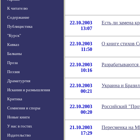
К читателю
Содержание
22.10.2003
Есть ли замена 
Публицистика
13:07
"Курск"
22.10.2003
О книге стихов С
Кавказ
11:50
Балканы
Проза
22.10.2003
Разрабатываются 
10:16
Поэзия
Драматургия
22.10.2003
Украина и Бразил
Искания и размышления
00:21
Критика
22.10.2003
Российский "Прот
Сомнения и споры
00:20
Новые книги
У нас в гостях
21.10.2003
Пересменка на 
17:29
Издательство