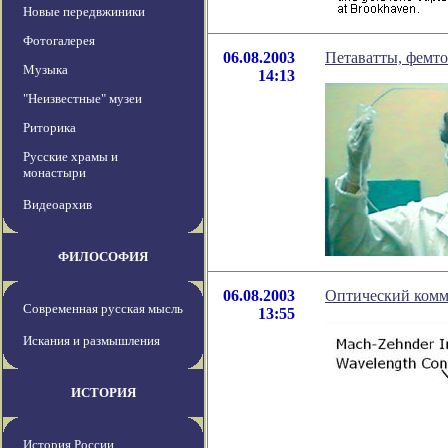
Новые передвжиники
Фотогалерея
06.08.2003
Петаватты, фемто
Музыка
14:13
"Неизвестные" музеи
Риторика
Русские храмы и
монастыри
Видеоархив
ФИЛОСОФИЯ
06.08.2003
Оптический комм
Современная русская мысль
13:55
Искания и размышления
ИСТОРИЯ
История России