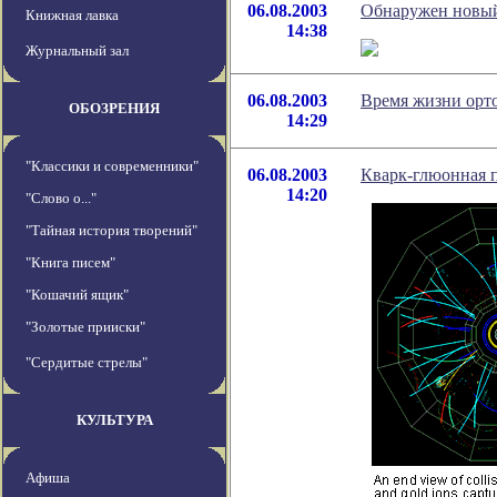
06.08.2003
Обнаружен новый
Книжная лавка
14:38
Журнальный зал
06.08.2003
Время жизни орт
ОБОЗРЕНИЯ
14:29
"Классики и современники"
06.08.2003
Кварк-глюонная 
14:20
"Слово о..."
"Тайная история творений"
"Книга писем"
"Кошачий ящик"
"Золотые прииски"
"Сердитые стрелы"
КУЛЬТУРА
Афиша