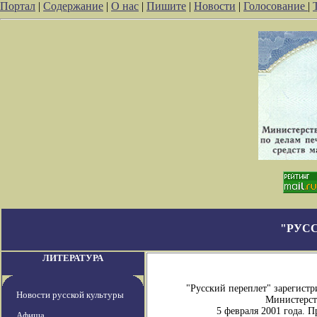
Портал
|
Содержание
|
О нас
|
Пишите
|
Новости
|
Голосование
|
"РУС
ЛИТЕРАТУРА
"Русский переплет" зарегист
Новости русской культуры
Министерств
5 февраля 2001 года. 
Афиша