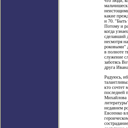
что люди, к
мальчишеск
неистощимых
какие прежд
и 70. "Быть
Потому и ра
когда узнае
сделавший д
несмотря на
роковыми" д
в полноте т
служение сл
заботясь Во
друга Ивана
Радуюсь, иб
талантливых
кто сочтет
последней 
Михайлова 
литературы"
недавнем р
Евсеенко в
героическом
сострадание