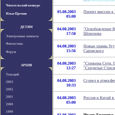
Читательский конкурс
05.08.2003
Проект миссии к 
Илья-Премия
05:00
ДЕТЯМ
04.08.2003
"Освобождение Юр
17:50
Шорохова
Электронные пампасы
Фантастика
04.08.2003
Новые храмы Усур
15:56
Саровского
Форум
04.08.2003
"Спикеры Сети. П
АРХИВ
12:27
"Сердитые Стрел
Текущий
04.08.2003
Сгорел в атмосф
2003
10:33
2002
2001
04.08.2003
Россия и Китай в
05:00
2000
1999
03.08.2003
Ивану Евсеенко -