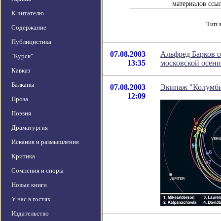
материалов ссыл
К читателю
Тип 
Содержание
Публицистика
07.08.2003
Альфред Барков 
"Курск"
13:35
московской осени
Кавказ
Балканы
07.08.2003
Экипаж "Колумбии
12:09
Проза
Поэзия
Драматургия
Искания и размышления
Критика
Сомнения и споры
Новые книги
У нас в гостях
Издательство