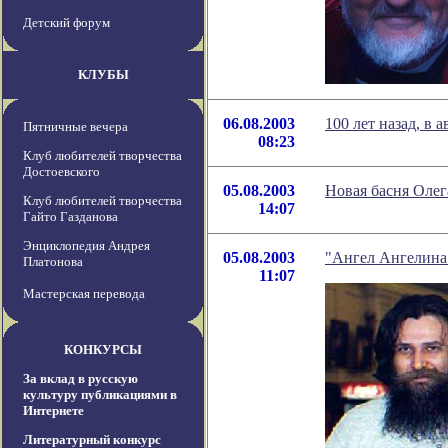
Детский форум
КЛУБЫ
06.08.2003
100 лет назад, в 
Пятничные вечера
08:23
Клуб любителей творчества
Достоевского
05.08.2003
Новая басня Олег
Клуб любителей творчества
14:07
Гайто Газданова
Энциклопедия Андрея
05.08.2003
"Ангел Ангелина
Платонова
11:07
Мастерская перевода
КОНКУРСЫ
За вклад в русскую
культуру публикациями в
Интернете
Литературный конкурс