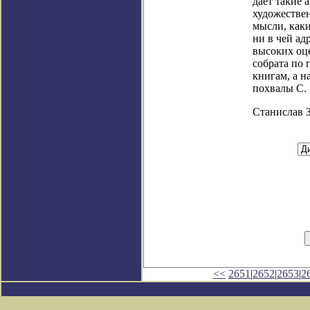
дает такие 
художестве
мысли, каки
ни в чей ад
высоких оце
собрата по 
книгам, а 
похвалы С.
Станислав 
<<
2651
|
2652
|
2653
|
2