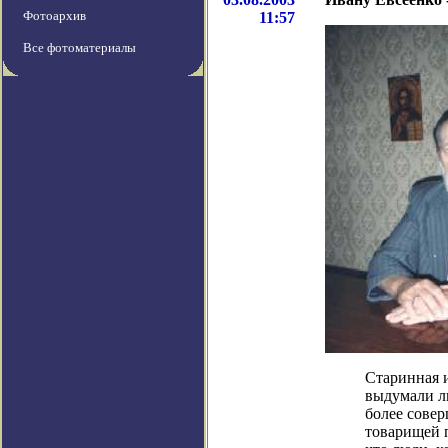
Фотоархив
11:57
Все фотоматериалы
Старинная и
выдумали лю
более совер
товарищей п