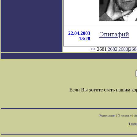
22.04.2003
Эпитафий
18:28
<<
2681|
2682
|
2683
|
268
Если Вы хотите стать нашим к
Редколлегия
|
О журнале
|
Ав
Галер