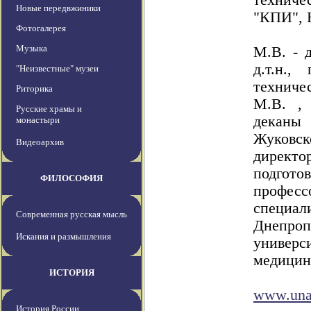
технич
Новые передвжиники
"КПИ",
Фотогалерея
На не
Музыка
М.В. - д
д.т.н.,
"Неизвестные" музеи
технич
Риторика
М.В. ,
Русские храмы и
деканы
монастыри
Жуковс
Видеоархив
директо
подгот
ФИЛОСОФИЯ
профес
специ
Современная русская мысль
Днепро
Искания и размышления
универ
медицин
ИСТОРИЯ
Подр
www.una
История России