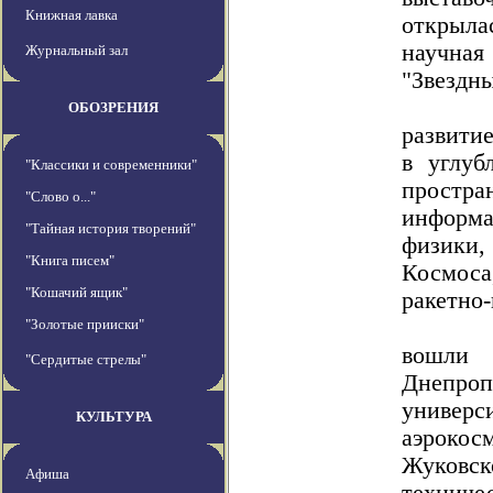
Книжная лавка
открыл
научна
Журнальный зал
"Звездны
Целью
ОБОЗРЕНИЯ
развити
в углуб
"Классики и современники"
простр
"Слово о..."
информ
"Тайная история творений"
физики,
"Книга писем"
Космоса
"Кошачий ящик"
ракетно
В Орг
"Золотые прииски"
вошл
"Сердитые стрелы"
Днепро
униве
КУЛЬТУРА
аэрокос
Жуковс
Афиша