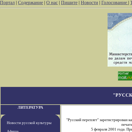
Портал
|
Содержание
|
О нас
|
Пишите
|
Новости
|
Голосование
|
"РУССК
ЛИТЕРАТУРА
"Русский переплет" зарегистрирован 
Новости русской культуры
печати
5 февраля 2001 года. П
Афиша