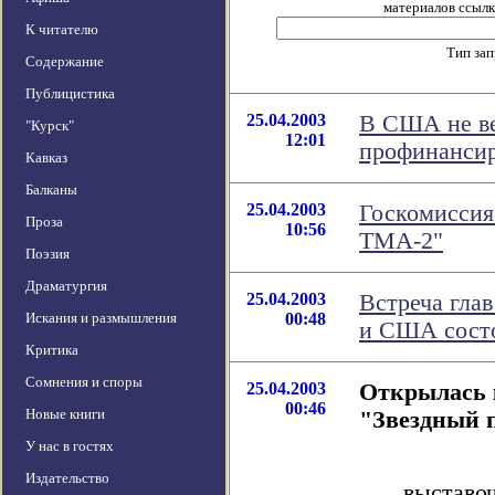
материалов ссылка
К читателю
Тип за
Содержание
Публицистика
25.04.2003
В США не ве
"Курск"
12:01
профинанси
Кавказ
Балканы
25.04.2003
Госкомиссия
Проза
10:56
ТМА-2"
Поэзия
Драматургия
25.04.2003
Встреча гла
Искания и размышления
00:48
и США состо
Критика
Сомнения и споры
25.04.2003
Открылась 
00:46
Новые книги
"Звездный 
У нас в гостях
24 апр
Издательство
выста