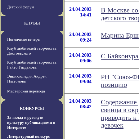
Детский форум
24.04.2003
В Москве со
14:41
детского тво
КЛУБЫ
24.04.2003
Марина Ершо
Пятничные вечера
09:24
Клуб любителей творчества
Достоевского
24.04.2003
С Байконура
09:06
Клуб любителей творчества
Гайто Газданова
24.04.2003
РН "Союз-ФГ
Энциклопедия Андрея
Платонова
09:04
позицию
Мастерская перевода
24.04.2003
Содержание 
08:42
КОНКУРСЫ
свинца в ок
приводить к 
За вклад в русскую
культуру публикациями в
девочек
Интернете
Литературный конкурс