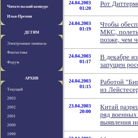
24.04.2003
Рот Диттермо
Читательский конкурс
01:20
Илья-Премия
24.04.2003
Чтобы обесп
01:19
МКС, полеты
ДЕТЯМ
позже, чем ч
Электронные пампасы
Фантастика
24.04.2003
В декабре и
01:17
Форум
запущен рос
АРХИВ
24.04.2003
Работой "Биг
01:15
из Лейстесе
Текущий
2003
23.04.2003
Китай разре
2002
20:00
ряд военных
2001
выявления н
2000
1999