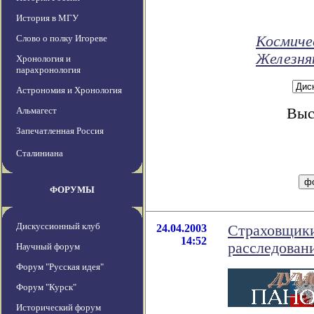
История в МГУ
Слово о полку Игореве
Космиче
Железня
Хронология и
парахронология
Астрономия и Хронология
Альмагест
Выс
Запечатленная Россия
Сталиниана
ФОРУМЫ
Дискуссионный клуб
24.04.2003
Страховщики
14:52
расследован
Научный форум
Форум "Русская идея"
Форум "Курск"
Исторический форум