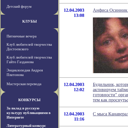
Детский форум
12.04.2003
Анфиса Осинник 
13:08
КЛУБЫ
Пятничные вечера
Клуб любителей творчества
Достоевского
Клуб любителей творчества
Гайто Газданова
Энциклопедия Андрея
Платонова
Мастерская перевода
12.04.2003
Будильник, котор
12:02
активируем тайме
готовности" орга
тем как проснутьс
КОНКУРСЫ
За вклад в русскую
культуру публикациями в
12.04.2003
С мыса Канаверал
Интернете
11:16
Литературный конкурс