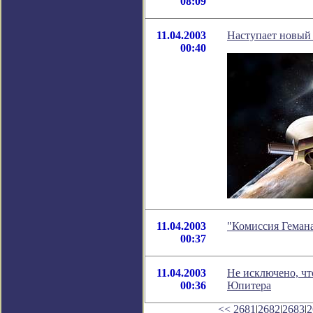
08:09
11.04.2003
Наступает новый 
00:40
11.04.2003
"Комиссия Гемана
00:37
11.04.2003
Не исключено, чт
00:36
Юпитера
<<
2681
|
2682
|
2683
|
2