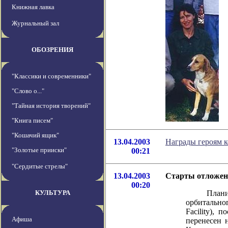
Книжная лавка
Журнальный зал
ОБОЗРЕНИЯ
"Классики и современники"
"Слово о..."
"Тайная история творений"
"Книга писем"
"Кошачий ящик"
13.04.2003
Награды героям к
"Золотые прииски"
00:21
"Сердитые стрелы"
13.04.2003
Старты отложе
00:20
КУЛЬТУРА
Планирова
орбитально
Facility),
Афиша
перенесен н