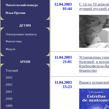
12.04.2003
С 14 по 19 апрел
Читательский конкурс
01:44
лучший русский р
Илья-Премия
ДЕТЯМ
Электронные пампасы
Фантастика
Форум
11.04.2003
Установлены ген
21:01
болезней, к кото
АРХИВ
Крейнцфельда-Якоб
бешенство
Текущий
2003
11.04.2003
Вышел испанский
2002
15:23
2001
2000
1999