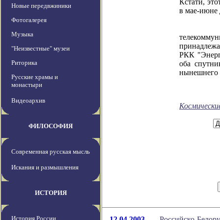
Кстати, это
Новые передвжиники
в мае-июне
Фотогалерея
На кон
Музыка
телекомму
принадлежа
"Неизвестные" музеи
РКК "Энерг
Риторика
оба спутни
нынешнего 
Русские храмы и
монастыри
Видеоархив
Космически
ФИЛОСОФИЯ
Современная русская мысль
Искания и размышления
ИСТОРИЯ
История России
12.04.2003
Российско-Белору