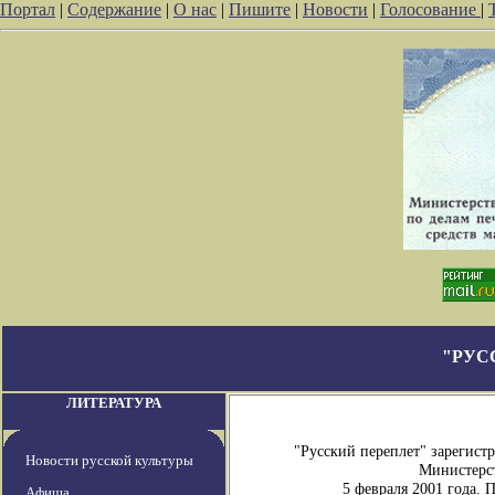
Портал
|
Содержание
|
О нас
|
Пишите
|
Новости
|
Голосование
|
"РУС
ЛИТЕРАТУРА
"Русский переплет" зарегис
Новости русской культуры
Министерст
5 февраля 2001 года.
Афиша