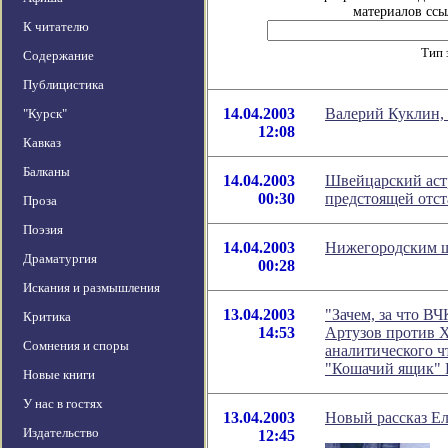
материалов ссыл
К читателю
Тип 
Содержание
Публицистика
14.04.2003
Валерий Куклин, 
"Курск"
12:08
Кавказ
Балканы
14.04.2003
Швейцарский аст
00:30
предстоящей отст
Проза
Поэзия
14.04.2003
Нижегородским шк
Драматургия
00:28
Искания и размышления
13.04.2003
"Зачем, за что В
Критика
14:53
Артузов против Х
Сомнения и споры
аналитического чт
"Кошачий ящик" 
Новые книги
У нас в гостях
13.04.2003
Новый рассказ Е
Издательство
12:45