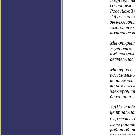
Государств
созданием 
Российской
<Думской п
эксклюзивн
законопрое
политическ
Мы открыты
журналами 
индивидуаль
деятельнос
Материалы 
региональн
использова
вашему жел
электронно
депутата - 
<ДП> сообща
центральной
Сергеевич 
годы работ
районной, 