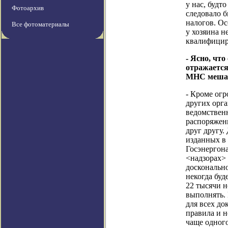
у нас, будт
Фотоархив
следовало 
налогов. Ос
Все фотоматериалы
у хозяина н
квалифицир
- Ясно, чт
отражается
МНС мешае
- Кроме ог
других орга
ведомствен
распоряжени
друг другу.
изданных в 
Госэнергона
<надзорах>
доскональн
некогда буд
22 тысячи н
выполнять.
для всех до
правила и н
чаще одного