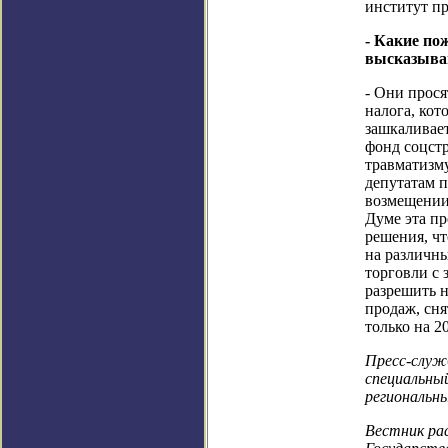
институт п
- Какие по
высказываю
- Они прося
налога, кот
зашкаливает
фонд соцст
травматизму
депутатам п
возмещении 
Думе эта пр
решения, чт
на различн
торговли с 
разрешить 
продаж, сня
только на 2
Пресс-служ
специальны
региональн
Вестник ра