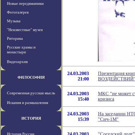
Новые передвжиники
Фотогалерея
Музыка
"Неизвестные" музеи
Риторика
Русские храмы и
монастыри
Видеоархив
24.03.2003
Презентация к
ФИЛОСОФИЯ
21:00
ВОЗДЕЙСТВИЙ
Современная русская мысль
24.03.2003
МКС "не может с
15:40
кризиса
Искания и размышления
24.03.2003
На заседании НТ
ИСТОРИЯ
15:39
"Сич-1М"
24.03.2003
"Соседский долг"
История России