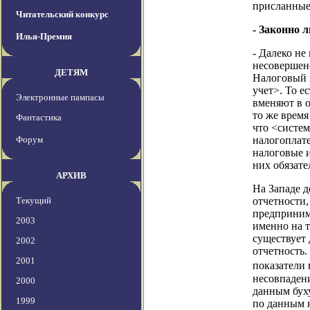
присланные
Читательский конкурс
- Законно 
Илья-Премия
- Далеко не
несовершенс
ДЕТЯМ
Налоговый 
учет>. То е
Электронные пампасы
вменяют в о
то же время
Фантастика
что <систем
Форум
налогоплат
налоговые и
них обязат
АРХИВ
На Западе д
Текущий
отчетности,
предприним
2003
именно на т
существует 
2002
отчетность.
2001
показатели 
несовпадени
2000
данным бух
1999
по данным н