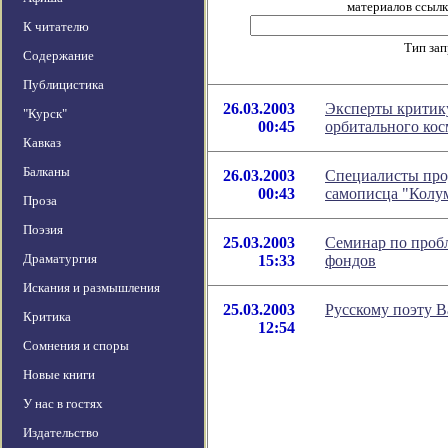
материалов ссылка
К читателю
Тип за
Содержание
Публицистика
26.03.2003
Эксперты критик
"Курск"
00:45
орбитального ко
Кавказ
Балканы
26.03.2003
Специалисты про
00:43
самописца "Колу
Проза
Поэзия
25.03.2003
Семинар по проб
Драматургия
15:33
фондов
Искания и размышления
25.03.2003
Русскому поэту В
Критика
12:54
Сомнения и споры
Новые книги
У нас в гостях
Издательство