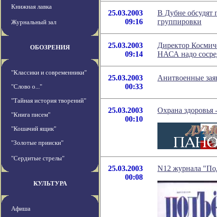
Книжная лавка
25.03.2003
В Дубне обсудят 
09:16
группировки
Журнальный зал
25.03.2003
Директор Космиче
ОБОЗРЕНИЯ
09:14
НАСА надо сосре
"Классики и современники"
25.03.2003
Анитвоенные зая
00:33
"Слово о..."
"Тайная история творений"
25.03.2003
Охрана здоровья 
"Книга писем"
00:10
"Кошачий ящик"
"Золотые прииски"
"Сердитые стрелы"
25.03.2003
N12 журнала "По
00:08
КУЛЬТУРА
Афиша