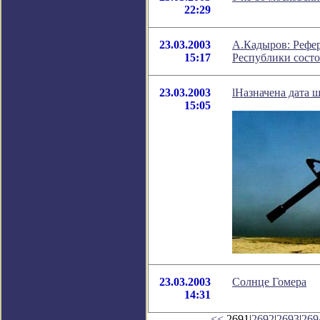
22:29
23.03.2003
А.Кадыров: Рефе
15:17
Республики состо
23.03.2003
lНазначена дата 
15:05
23.03.2003
Солнце Гомера
14:31
<<
2691|
2692
|
2693
|
269