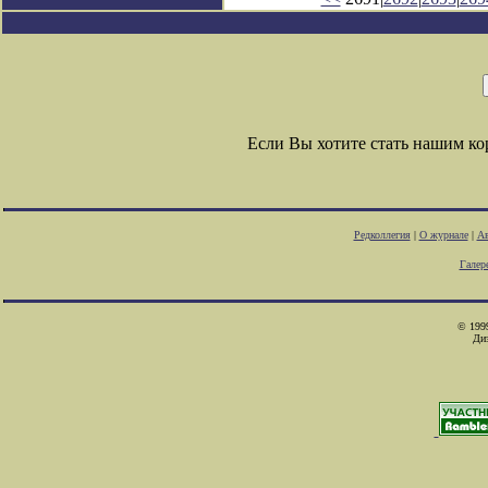
Если Вы хотите стать нашим к
Редколлегия
|
О журнале
|
Ав
Галер
© 1999
Ди