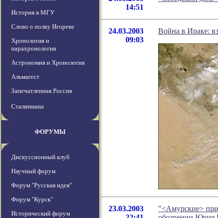
14:51
История в МГУ
Слово о полку Игореве
24.03.2003
Война в Ираке: вз
09:03
Хронология и
парахронология
Астрономия и Хронология
Альмагест
Запечатленная Россия
Сталиниана
ФОРУМЫ
Дискуссионный клуб
Научный форум
Форум "Русская идея"
Форум "Курск"
23.03.2003
"<Амурские> при
Исторический форум
22:41
обозрении Юрия 