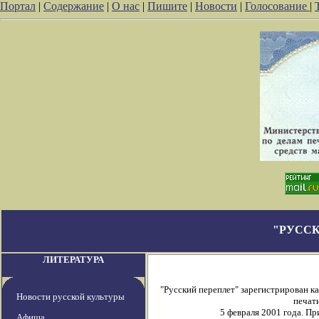
Портал
|
Содержание
|
О нас
|
Пишите
|
Новости
|
Голосование
|
"РУССК
ЛИТЕРАТУРА
"Русский переплет" зарегистрирован 
Новости русской культуры
печати
5 февраля 2001 года. П
Афиша