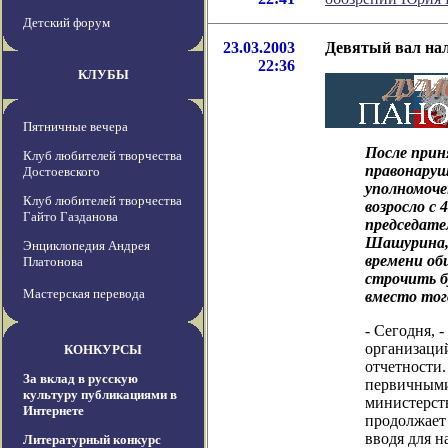
Детский форум
23.03.2003
Девятый вал нал
22:36
КЛУБЫ
Пятничные вечера
После при
Клуб любителей творчества
правонаруш
Достоевского
уполномоче
Клуб любителей творчества
возросло с 
Гайто Газданова
председате
Шашурина,
Энциклопедия Андрея
времени об
Платонова
строчить 
Мастерская перевода
вместо тог
- Сегодня, 
организаций
КОНКУРСЫ
отчетности.
За вклад в русскую
первичными
культуру публикациями в
министерст
Интернете
продолжает
вводя для н
Литературный конкурс