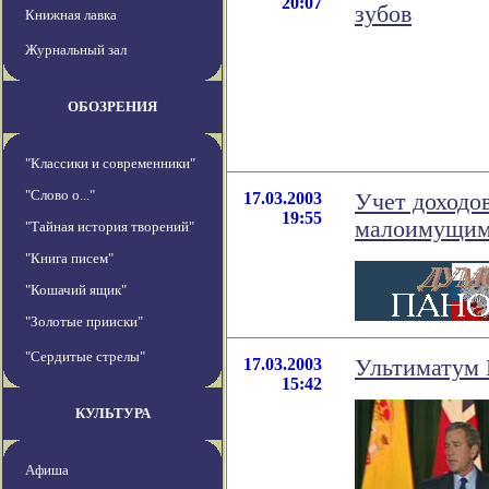
20:07
зубов
Книжная лавка
Журнальный зал
ОБОЗРЕНИЯ
"Классики и современники"
"Слово о..."
17.03.2003
Учет доходо
19:55
малоимущи
"Тайная история творений"
"Книга писем"
"Кошачий ящик"
"Золотые прииски"
"Сердитые стрелы"
17.03.2003
Ультиматум
15:42
КУЛЬТУРА
Афиша