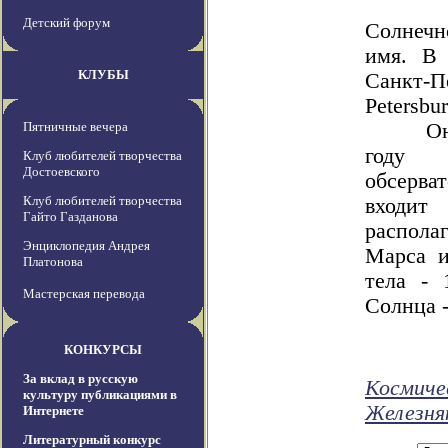
Еще 
Детский форум
Солнечн
имя. В 
КЛУБЫ
Санкт-
Petersbur
Пятничные вечера
Она бы
году 
Клуб любителей творчества
Достоевского
обсерва
Клуб любителей творчества
входит
Гайто Газданова
распол
Энциклопедия Андрея
Марса и
Платонова
тела - 
Мастерская перевода
Солнца 
КОНКУРСЫ
За вклад в русскую
Космиче
культуру публикациями в
Железня
Интернете
Литературный конкурс