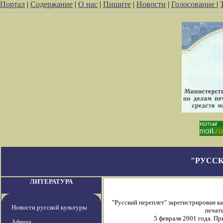
Портал
|
Содержание
|
О нас
|
Пишите
|
Новости
|
Голосование
|
"РУССК
ЛИТЕРАТУРА
"Русский переплет" зарегистрирован 
Новости русской культуры
печати
5 февраля 2001 года. П
Афиша