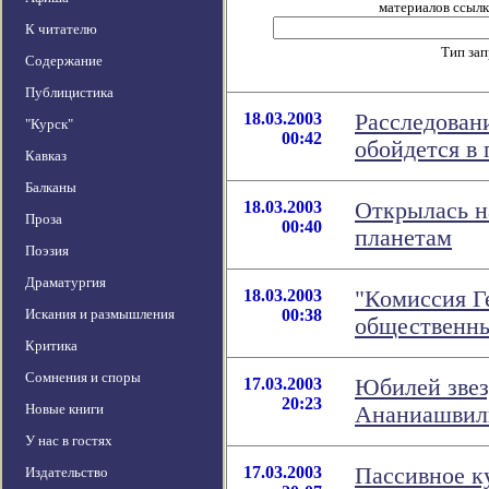
материалов ссылка
К читателю
Тип за
Содержание
Публицистика
18.03.2003
Расследован
"Курск"
00:42
обойдется в
Кавказ
Балканы
18.03.2003
Открылась н
Проза
00:40
планетам
Поэзия
Драматургия
18.03.2003
"Комиссия Г
Искания и размышления
00:38
общественн
Критика
Сомнения и споры
17.03.2003
Юбилей звез
20:23
Новые книги
Ананиашвил
У нас в гостях
17.03.2003
Пассивное к
Издательство