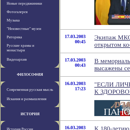
Новые передвжиники
Фотогалерея
Музыка
"Неизвестные" музеи
17.03.2003
Экипаж МКС 
Риторика
00:45
открытом ко
Русские храмы и
монастыри
Видеоархив
17.03.2003
В мемориаль
00:43
высажены се
ФИЛОСОФИЯ
16.03.2003
"ЕСЛИ ЛИЧ
17:23
Современная русская мысль
К ЗДОРОВО
Искания и размышления
ИСТОРИЯ
16.03.2003
К 180-летию
История России