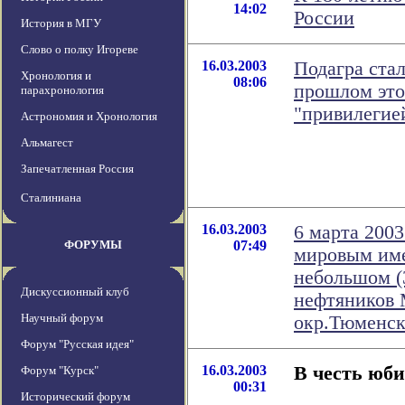
14:02
России
История в МГУ
Слово о полку Игореве
16.03.2003
Подагра ста
Хронология и
08:06
прошлом это
парахронология
"привилегие
Астрономия и Хронология
Альмагест
Запечатленная Россия
Сталиниана
16.03.2003
6 марта 2003
ФОРУМЫ
07:49
мировым име
небольшом (
Дискуссионный клуб
нефтяников 
Научный форум
окр.Тюменск
Форум "Русская идея"
16.03.2003
В честь юб
Форум "Курск"
00:31
Исторический форум