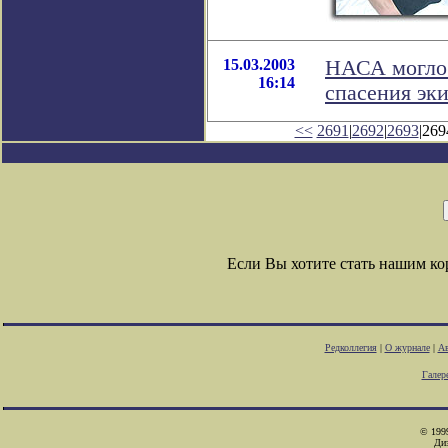
15.03.2003
НАСА могло 
16:14
спасения эк
<<
2691
|
2692
|
2693
|269
Если Вы хотите стать нашим к
Редколлегия
|
О журнале
|
Ав
Галер
© 1999
Ди