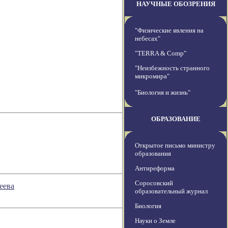
НАУЧНЫЕ ОБОЗРЕНИЯ
"Физические явления на
небесах"
"TERRA & Comp"
"Неизбежность странного
микромира"
"Биология и жизнь"
ОБРАЗОВАНИЕ
Открытое письмо министру
образования
Антиреформа
Соросовский
еева
образовательный журнал
Биология
Науки о Земле