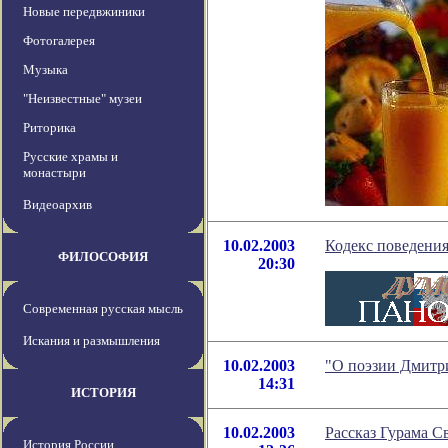
Новые передвжиники
Фотогалерея
Музыка
"Неизвестные" музеи
Риторика
Русские храмы и
монастыри
Видеоархив
10.02.2003
Кодекс поведения
ФИЛОСОФИЯ
20:30
Современная русская мысль
Искания и размышления
10.02.2003
"О поэзии Дмитри
14:31
ИСТОРИЯ
10.02.2003
Рассказ Гурама С
История России