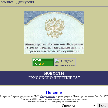
Топ-лист
|
Дискуссия
НОВОСТИ
"РУССКОГО ПЕРЕПЛЕТА"
Новости
й переплет" зарегистрирован как СМИ.
Свидетельство
о регистрации в Министерстве печати РФ: Эл. #77
5 февраля 2001 года. При полном или частичном использовании
материалов ссылка на www.pereplet.ru обязательна.