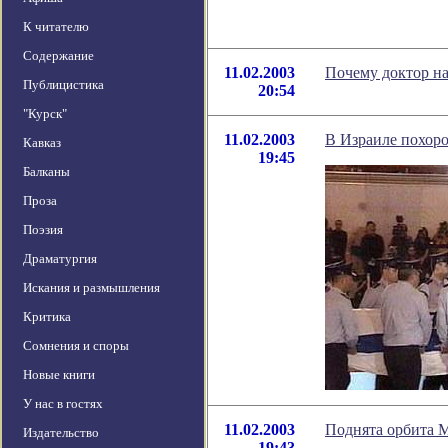
К читателю
Содержание
11.02.2003
Почему доктор на
Публицистика
20:54
"Курск"
11.02.2003
В Израиле похоро
Кавказ
19:45
Балканы
Проза
Поэзия
Драматургия
Искания и размышления
Критика
Сомнения и споры
Новые книги
У нас в гостях
11.02.2003
Поднята орбита
Издательство
19:43