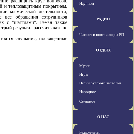
нно расширить круг вопросов,
Научпоп
ей и теплозащитным покрытием,
ние космической деятельности,
е все обращения сотрудников
РАДИО
ах с "шаттлами". Геман также
стрый результат рассчитывать не
Читают и поют авторы РП
тся слушания, посвященные
ОТДЫХ
Музеи
Игры
Песни русского застолья
Народное
Смешное
О НАС
Редколлегия