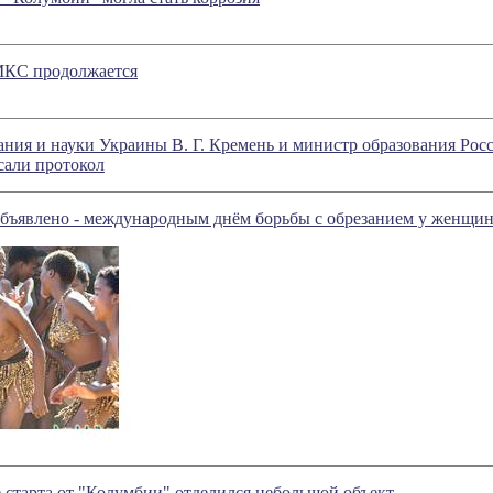
 МКС продолжается
ния и науки Украины В. Г. Кремень и министр образования Рос
али протокол
бъявлено - международным днём борьбы с обрезанием у женщин
е старта от "Колумбии" отделился небольшой объект