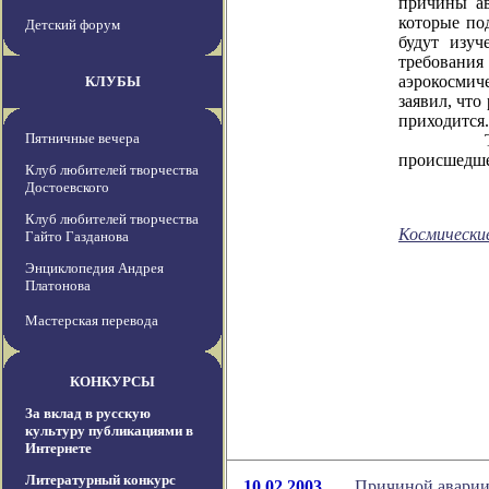
причины ав
которые по
Детский форум
будут изуч
требовани
аэрокосмич
КЛУБЫ
заявил, что
приходится.
Пятничные вечера
Тем време
происшедше
Клуб любителей творчества
Достоевского
Клуб любителей творчества
Космически
Гайто Газданова
Энциклопедия Андрея
Платонова
Мастерская перевода
КОНКУРСЫ
За вклад в русскую
культуру публикациями в
Интернете
Литературный конкурс
10.02.2003
Причиной аварии 