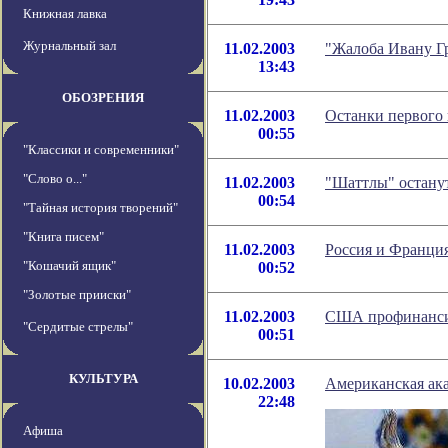
Книжная лавка
Журнальный зал
11.02.2003
"Жалоба Ивану Гр
13:43
ОБОЗРЕНИЯ
11.02.2003
Останки первого 
00:55
"Классики и современники"
"Слово о..."
11.02.2003
"Шаттлы" останут
00:54
"Тайная история творений"
"Книга писем"
11.02.2003
Россия и Франция
"Кошачий ящик"
00:52
"Золотые прииски"
11.02.2003
США профинансир
"Сердитые стрелы"
00:51
КУЛЬТУРА
10.02.2003
Американская ака
22:48
Афиша