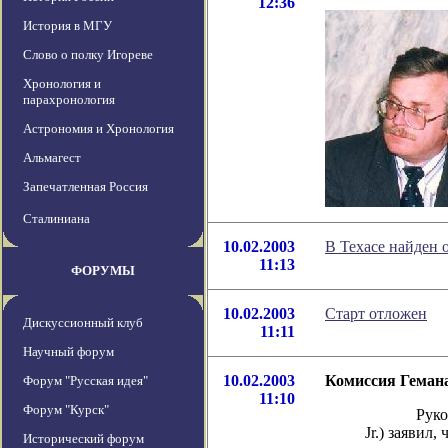
12:36
История в МГУ
Слово о полку Игореве
Хронология и
парахронология
Астрономия и Хронология
Альмагест
Запечатленная Россия
Сталиниана
10.02.2003
В Техасе найден
11:13
ФОРУМЫ
10.02.2003
Старт отложен
Дискуссионный клуб
11:11
Научный форум
10.02.2003
Комиссия Гемана
Форум "Русская идея"
11:10
Форум "Курск"
Руководите
Jr.) заявил
Исторический форум