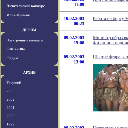
11:09
Читательский конкурс
Илья-Премия
10.02.2003
Работа на борту
00:23
ДЕТЯМ
09.02.2003
Министр образова
Электронные пампасы
15:08
Филиппов подпис
Фантастика
09.02.2003
Шестое февраля о
Форум
13:00
АРХИВ
Текущий
2003
2002
2001
2000
1999
09.02.2003
Через сутки посл