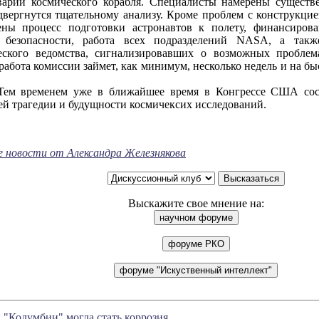
арии космического корабля. Специалисты намерены существе
двергнутся тщательному анализу. Кроме проблем с конструкци
ены процесс подготовки астронавтов к полету, финансирова
я безопасности, работа всех подразделений NASA, а такж
еского ведомства, сигнализировавших о возможных проблем
 работа комиссии займет, как минимум, несколько недель и на бы
нем уже в ближайшее время в Конгрессе США состоя
й трагедии и будущности космичексих исследований.
е новости от Александра Железнякова
Выскажите свое мнение на:
"Колумбии" могла стать коррозия