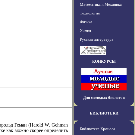
Математика и Механика
Технология
Физика
Химия
Русская литература
КОНКУРСЫ
Для молодых биологов
БИБЛИОТЕКИ
ольд Геман (Harold W. Gehman
Библиотека Хроноса
тке как можно скорее определить