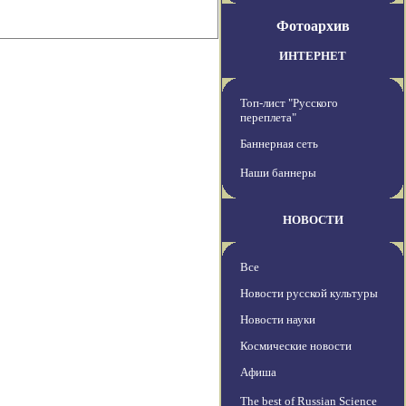
Фотоархив
ИНТЕРНЕТ
Топ-лист "Русского
переплета"
Баннерная сеть
Наши баннеры
НОВОСТИ
Все
Новости русской культуры
Новости науки
Космические новости
Афиша
The best of Russian Science