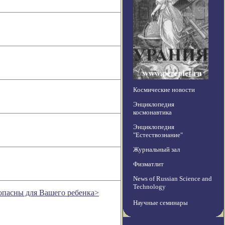
Космические новости
Энциклопедия
космонавтика
Энциклопедия
"Естествознание"
Журнальный зал
Физматлит
News of Russian Science and
Technology
опасны для Вашего ребенка>
Научные семинары