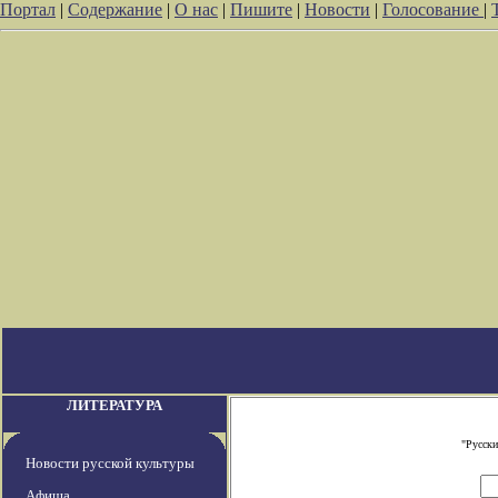
Портал
|
Содержание
|
О нас
|
Пишите
|
Новости
|
Голосование
|
ЛИТЕРАТУРА
"Русски
Новости русской культуры
Афиша