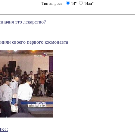
Тип запроса:
"И"
"Или"
значил это лекарство?
нили своего первого космонавта
 МКС