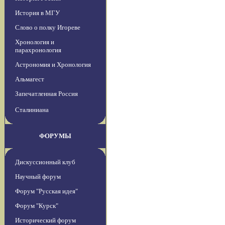
История в МГУ
Слово о полку Игореве
Хронология и
парахронология
Астрономия и Хронология
Альмагест
Запечатленная Россия
Сталиниана
ФОРУМЫ
Дискуссионный клуб
Научный форум
Форум "Русская идея"
Форум "Курск"
Исторический форум