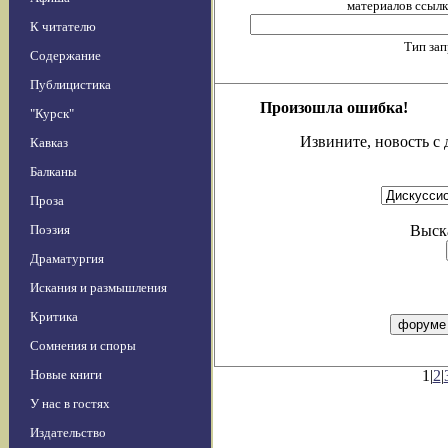
материалов ссылка
К читателю
Тип за
Содержание
Публицистика
Произошла ошибка!
"Курск"
Извините, новость с 
Кавказ
Балканы
Проза
Поэзия
Выска
Драматургия
Искания и размышления
Критика
Сомнения и споры
Новые книги
1|
2
|
У нас в гостях
Издательство