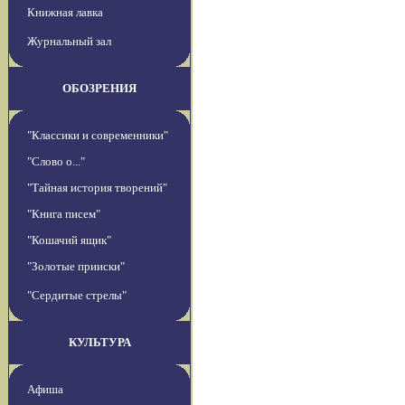
Книжная лавка
Журнальный зал
ОБОЗРЕНИЯ
"Классики и современники"
"Слово о..."
"Тайная история творений"
"Книга писем"
"Кошачий ящик"
"Золотые прииски"
"Сердитые стрелы"
КУЛЬТУРА
Афиша