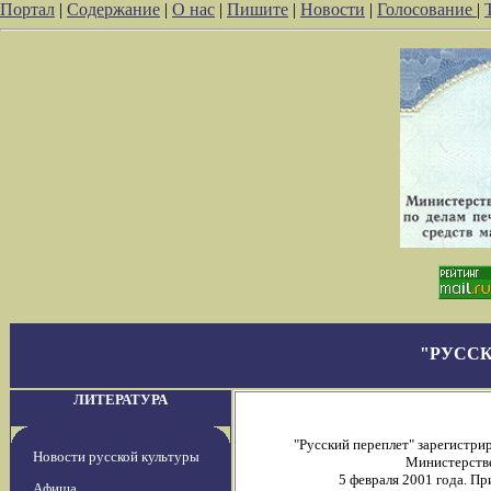
Портал
|
Содержание
|
О нас
|
Пишите
|
Новости
|
Голосование
|
"РУССК
ЛИТЕРАТУРА
"Русский переплет" зарегистр
Новости русской культуры
Министерстве
5 февраля 2001 года. П
Афиша