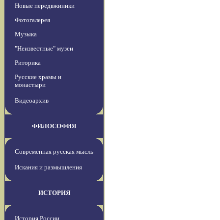
Новые передвжиники
Фотогалерея
Музыка
"Неизвестные" музеи
Риторика
Русские храмы и
монастыри
Видеоархив
ФИЛОСОФИЯ
Современная русская мысль
Искания и размышления
ИСТОРИЯ
История России