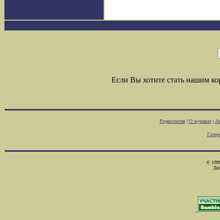
Если Вы хотите стать нашим к
Редколлегия
|
О журнале
|
Ав
Галер
© 1999
Ди