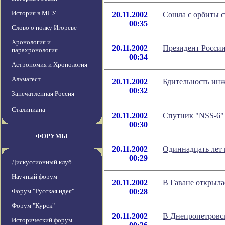
История в МГУ
20.11.2002
Сошла с орбиты с
00:35
Слово о полку Игореве
Хронология и
20.11.2002
Президент Росси
парахронология
00:34
Астрономия и Хронология
Альмагест
20.11.2002
Бдительность инж
00:32
Запечатленная Россия
Сталиниана
20.11.2002
Спутник "NSS-6" 
00:30
ФОРУМЫ
20.11.2002
Одиннадцать лет 
00:29
Дискуссионный клуб
Научный форум
20.11.2002
В Гаване открыла
Форум "Русская идея"
00:28
Форум "Курск"
20.11.2002
В Днепропетровс
Исторический форум