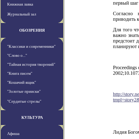
первый шаг 
Книжная лавка
Согласно 
Журнальный зал
приводить к
Для того ч
ОБОЗРЕНИЯ
важно знать
предстоит д
планируют и
"Классики и современники"
"Слово о..."
"Тайная история творений"
Proceedings 
2002;10.107
"Книга писем"
"Кошачий ящик"
"Золотые прииски"
http://story
tmpl=story
"Сердитые стрелы"
КУЛЬТУРА
Лидия Бого
Афиша