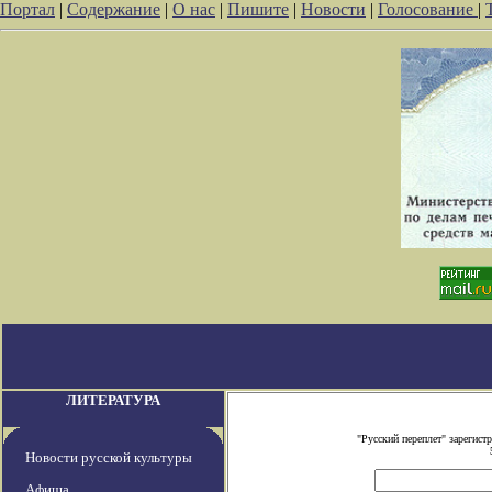
Портал
|
Содержание
|
О нас
|
Пишите
|
Новости
|
Голосование
|
ЛИТЕРАТУРА
"Русский переплет" зарегис
Новости русской культуры
Афиша