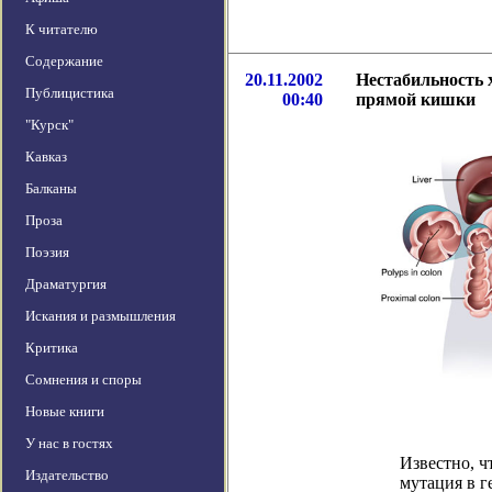
К читателю
Содержание
20.11.2002
Нестабильность 
Публицистика
00:40
прямой кишки
"Курск"
Кавказ
Балканы
Проза
Поэзия
Драматургия
Искания и размышления
Критика
Сомнения и споры
Новые книги
У нас в гостях
Известно, ч
Издательство
мутация в г