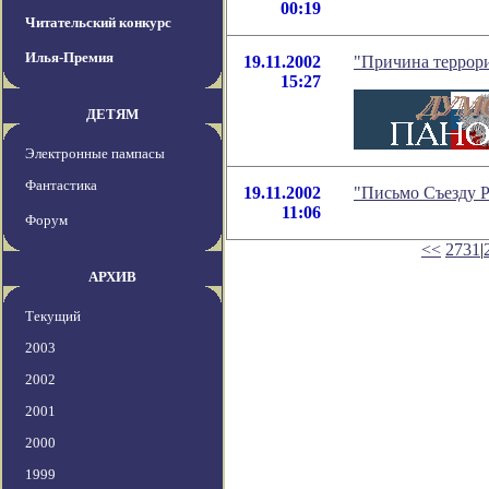
00:19
Читательский конкурс
Илья-Премия
19.11.2002
"Причина террори
15:27
ДЕТЯМ
Электронные пампасы
Фантастика
19.11.2002
"Письмо Съезду Р
11:06
Форум
<<
2731
|
АРХИВ
Текущий
2003
2002
2001
2000
1999