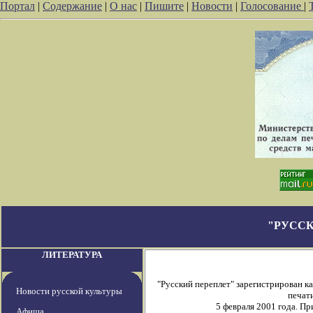
Портал
|
Содержание
|
О нас
|
Пишите
|
Новости
|
Голосование
|
"РУССК
ЛИТЕРАТУРА
"Русский переплет" зарегистрирован 
Новости русской культуры
печати
5 февраля 2001 года. П
Афиша