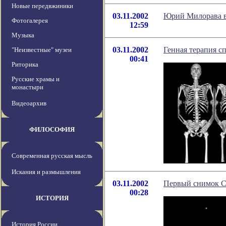
Новые передвжиники
03.11.2002
Юрий Милорава в
Фотогалерея
12:59
Музыка
03.11.2002
Генная терапия сп
"Неизвестные" музеи
00:41
Риторика
Русские храмы и
монастыри
Видеоархив
ФИЛОСОФИЯ
Современная русская мысль
Искания и размышления
03.11.2002
Первый снимок С
00:28
ИСТОРИЯ
История России