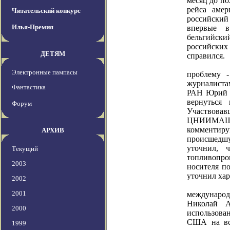
месяц до по
рейса амер
Читательский конкурс
российский
Илья-Премия
впервые 
бельгийски
российских
ДЕТЯМ
справился.
"Экипажу
Электронные пампасы
проблему -
журналиста
Фантастика
РАН Юрий С
вернуться
Форум
Участвова
ЦНИИМАШ
комментир
АРХИВ
происшедш
уточнил, 
Текущий
топливопр
2003
носителя п
уточнил хар
2002
Говоря 
2001
междунаро
Николай А
2000
использова
США на вст
1999