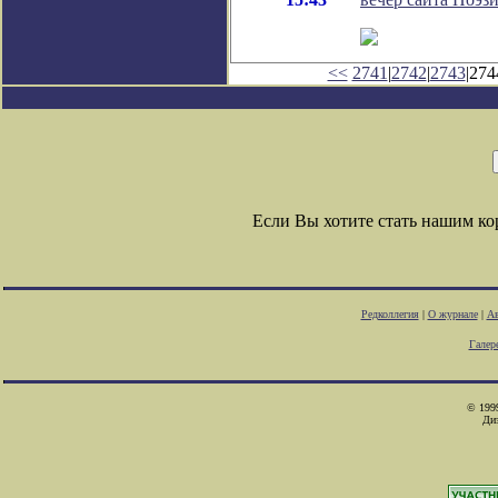
<<
2741
|
2742
|
2743
|274
Если Вы хотите стать нашим к
Редколлегия
|
О журнале
|
Ав
Галер
© 1999
Ди