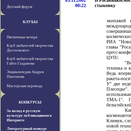
03.11.2002
В Росавиакосмос
00:22
стыковку
Детский форум
Росавиак
экипажей 
КЛУБЫ
междунар
совершивш
космически
Пятничные вечера
РИА "Новос
Клуб любителей творчества
главы "Рос
Достоевского
пресс-конф
ЦУП/.
Клуб любителей творчества
"Все мы в
Гайто Газданова
техника и к
Энциклопедия Андрея
Ведь вперв
Платонова
ракета-нос
У" две нед
Мастерская перевода
Плесецке".
использов
ТМА-1". П
КОНКУРСЫ
бельгийский
Как отме
За вклад в русскую
космонавто
культуру публикациями в
Интернете
Климук, сло
новой техни
Литературный конкурс