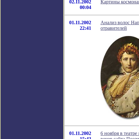
02.11.2002
Картины космонав
00:04
01.11.2002
Анализ волос Нап
22:41
отравителей
01.11.2002
6 ноября в театр
15:43
вечер сайта Поэзи