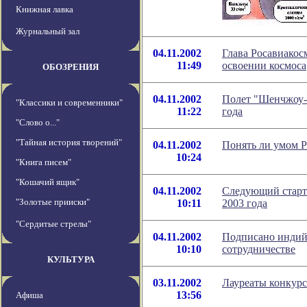
Книжная лавка
Журнальный зал
04.11.2002
Глава Росавиакос
11:49
освоении космоса
ОБОЗРЕНИЯ
04.11.2002
Полет "Шенчжоу-4
"Классики и современники"
11:22
года
"Слово о..."
"Тайная история творений"
04.11.2002
Понять ли умом 
10:24
"Книга писем"
"Кошачий ящик"
04.11.2002
Следующий старт
"Золотые прииски"
10:11
2003 года
"Сердитые стрелы"
04.11.2002
Подписано индийс
10:10
сотрудничестве
КУЛЬТУРА
03.11.2002
Лауреаты конкурс
13:56
Афиша