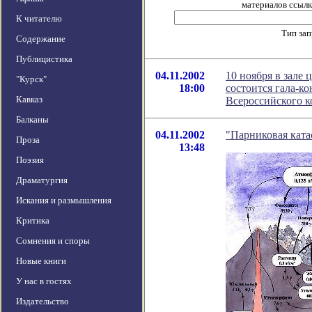
материалов ссылка
К читателю
Тип за
Содержание
Публицистика
04.11.2002
10 ноября в зале
"Курск"
18:00
состоится гала-к
Кавказ
Всероссийского 
Балканы
04.11.2002
"Парниковая ката
Проза
13:48
Поэзия
Драматургия
Искания и размышления
Критика
Сомнения и споры
Новые книги
У нас в гостях
Издательство