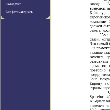
завода A
Фотоархив
транспорти
Все фотоматериалы
Байконур
европейско
компании 
должен быт
ракеты-нос
"Astra-1K"
связи, когд
Это самый 
Он поможе
важные зад
заменит с
резервным
время он 
повторно 
поддержива
Зона покры
Европу, вк
страны евро
Спутник 
Spacebus 4
Ku-диапазон
выведен на
19,2 град