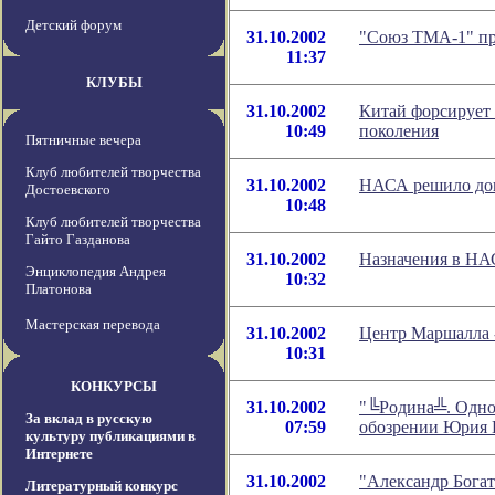
Детский форум
31.10.2002
"Союз ТМА-1" пр
11:37
КЛУБЫ
31.10.2002
Китай форсирует 
10:49
поколения
Пятничные вечера
Клуб любителей творчества
31.10.2002
НАСА решило дока
Достоевского
10:48
Клуб любителей творчества
Гайто Газданова
31.10.2002
Назначения в Н
Энциклопедия Андрея
10:32
Платонова
Мастерская перевода
31.10.2002
Центр Маршалла 
10:31
КОНКУРСЫ
31.10.2002
"╚Родина╩. Одно
За вклад в русскую
07:59
обозрении Юрия 
культуру публикациями в
Интернете
31.10.2002
"Александр Богаты
Литературный конкурс