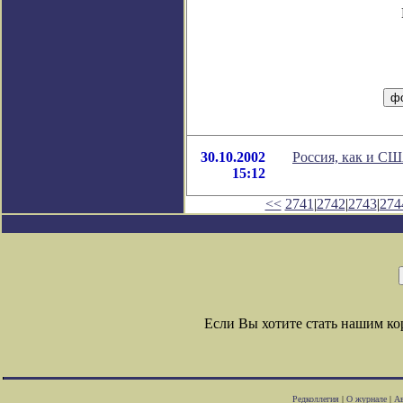
30.10.2002
Россия, как и СШ
15:12
<<
2741
|
2742
|
2743
|
274
Если Вы хотите стать нашим к
Редколлегия
|
О журнале
|
Ав