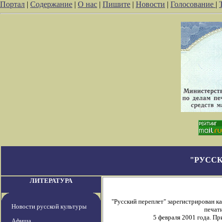
Портал
|
Содержание
|
О нас
|
Пишите
|
Новости
|
Голосование
|
"РУССК
ЛИТЕРАТУРА
"Русский переплет" зарегистрирован 
Новости русской культуры
печати
5 февраля 2001 года. П
Афиша