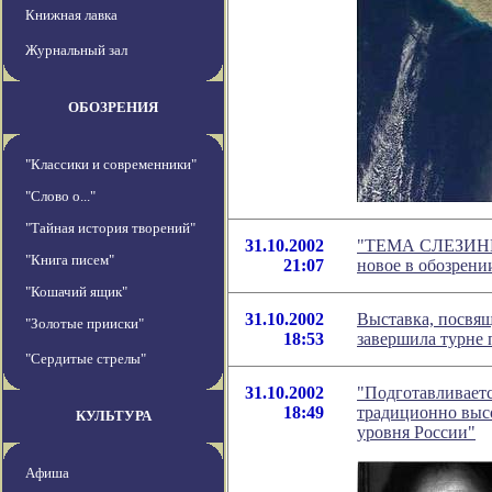
Книжная лавка
Журнальный зал
ОБОЗРЕНИЯ
"Классики и современники"
"Слово о..."
"Тайная история творений"
31.10.2002
"ТЕМА СЛЕЗИН
"Книга писем"
21:07
новое в обозрени
"Кошачий ящик"
31.10.2002
Выставка, посвящ
"Золотые прииски"
18:53
завершила турне 
"Сердитые стрелы"
31.10.2002
"Подготавливаетс
18:49
традиционно высо
КУЛЬТУРА
уровня России"
Афиша