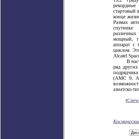
рекордные
стартовый в
конце жизн
Размах ант
спутнике 
различных 
мощный, г
аппарат с
циклом. Эт
Alcatel Spa
В настоящ
ряд других 
подрядчик
(AMC 9, A
возможност
азиатско-ти
(
Cnew
Космически