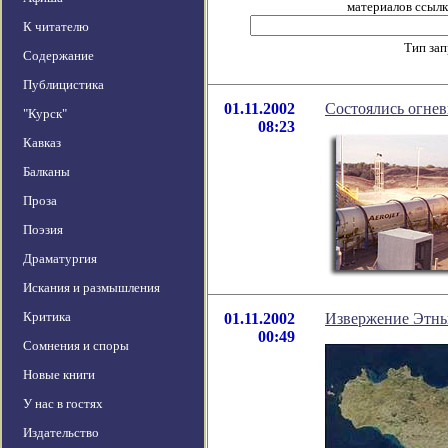
материалов ссылка
К читателю
Тип за
Содержание
Публицистика
01.11.2002
Состоялись огне
"Курск"
08:23
Кавказ
Балканы
Проза
Поэзия
Драматургия
Искания и размышления
Критика
01.11.2002
Извержение Этны
00:49
Сомнения и споры
Новые книги
У нас в гостях
Издательство