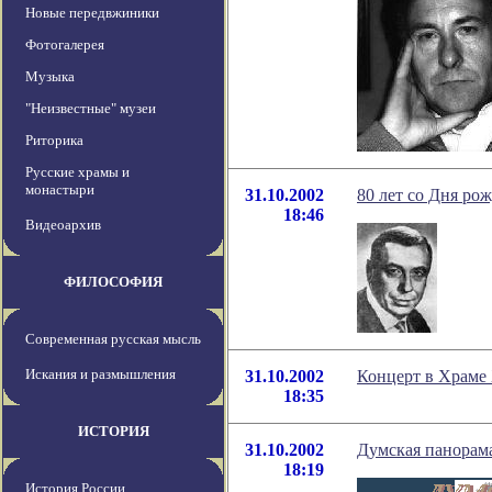
Новые передвжиники
Фотогалерея
Музыка
"Неизвестные" музеи
Риторика
Русские храмы и
монастыри
31.10.2002
80 лет со Дня р
18:46
Видеоархив
ФИЛОСОФИЯ
Современная русская мысль
Искания и размышления
31.10.2002
Концерт в Храме
18:35
ИСТОРИЯ
31.10.2002
Думская панорам
18:19
История России