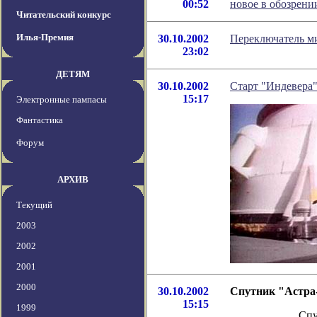
00:52
новое в обозрен
Читательский конкурс
Илья-Премия
30.10.2002
Переключатель м
23:02
ДЕТЯМ
30.10.2002
Старт "Индевера"
15:17
Электронные пампасы
Фантастика
Форум
АРХИВ
Текущий
2003
2002
2001
2000
30.10.2002
Спутник "Астра
15:15
1999
Спутник с